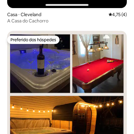
Casa ⋅ Cleveland
4,75 de uma 
4,75 (4)
A Casa do Cachorro
Preferido dos hóspedes
Preferido dos hóspedes