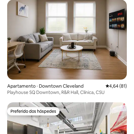
Apartamento ⋅ Downtown Cleveland
4,64 de uma a
4,64 (81)
Playhouse SQ Downtown, R&R Hall, Clínica, CSU
Preferido dos hóspedes
Preferido dos hóspedes