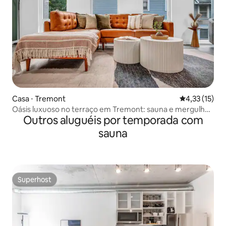
Casa ⋅ Tremont
4,33 de uma a
4,33 (15)
Oásis luxuoso no terraço em Tremont: sauna e mergulho
Outros aluguéis por temporada com
frio
sauna
Superhost
Superhost