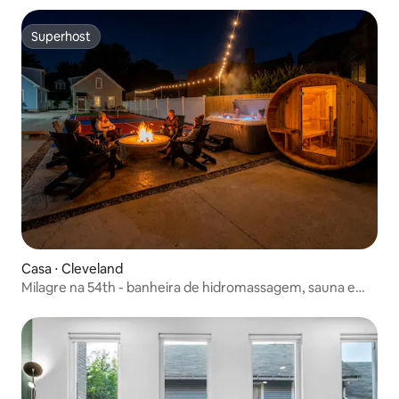
Superhost
Superhost
Casa ⋅ Cleveland
Milagre na 54th - banheira de hidromassagem, sauna e
pickleball