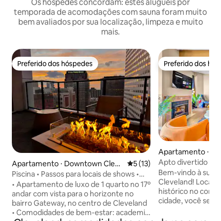
Os hóspedes concordam: estes aluguéis por
temporada de acomodações com sauna foram muito
bem avaliados por sua localização, limpeza e muito
mais.
Preferido dos hóspedes
Preferido dos hó
Preferido dos hóspedes
Preferido dos hó
Apartamento ⋅ D
eveland
Apto divertido de 
Apartamento ⋅ Downtown Cleve
5 de uma avaliação média de
5 (13)
Pebolim • Estaci
Bem-vindo à sua
land
Piscina • Passos para locais de shows •
Cleveland! Locali
Estádios • Vistas
• Apartamento de luxo de 1 quarto no 17º
histórico no coraç
andar com vista para o horizonte no
cidade, você sent
bairro Gateway, no centro de Cleveland
enquanto tem tod
• Comodidades de bem-estar: academia
modernas de que preci