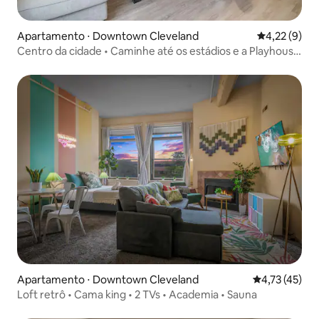
Apartamento ⋅ Downtown Cleveland
4,22 de uma 
4,22 (9)
Centro da cidade • Caminhe até os estádios e a Playhouse
Square
Apartamento ⋅ Downtown Cleveland
4,73 de uma a
4,73 (45)
Loft retrô • Cama king • 2 TVs • Academia • Sauna