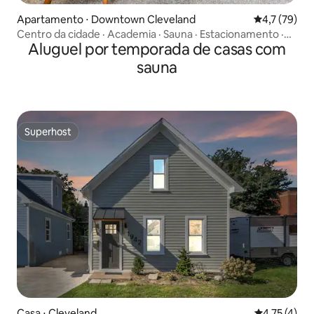
Apartamento ⋅ Downtown Cleveland
4,7 de uma a
4,7 (79)
Centro da cidade · Academia · Sauna · Estacionamento ·
Aluguel por temporada de casas com
Aceita animais de estimação
sauna
Superhost
Superhost
Casa ⋅ Cleveland
4,75 de uma 
4,75 (4)