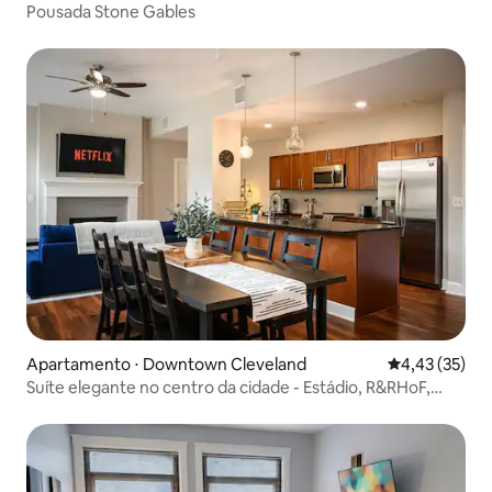
Pousada Stone Gables
Apartamento ⋅ Downtown Cleveland
4,43 de uma a
4,43 (35)
Suíte elegante no centro da cidade - Estádio, R&RHoF,
Cassino