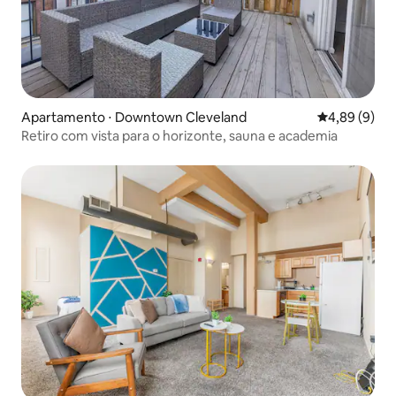
Apartamento ⋅ Downtown Cleveland
4,89 de uma 
4,89 (9)
Retiro com vista para o horizonte, sauna e academia