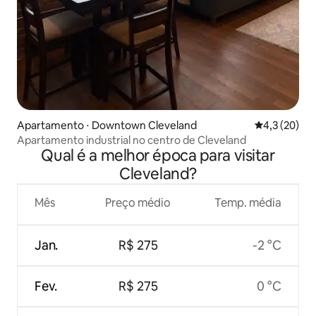
Apartamento ⋅ Downtown Cleveland
4,3 de uma a
4,3 (20)
Apartamento industrial no centro de Cleveland
Qual é a melhor época para visitar
Cleveland?
Mês
Preço médio
Temp. média
Jan.
R$ 275
-2 °C
Fev.
R$ 275
0 °C