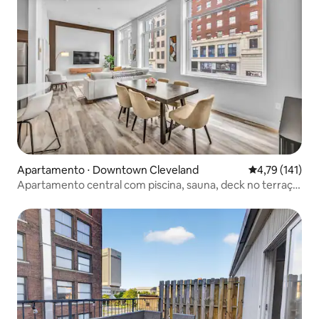
Apartamento ⋅ Downtown Cleveland
4,79 de uma av
4,79 (141)
Apartamento central com piscina, sauna, deck no terraço,
academia