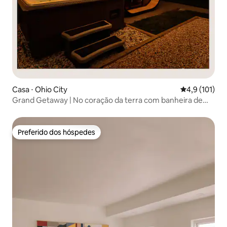
Casa ⋅ Ohio City
4,9 de uma av
4,9 (101)
Grand Getaway | No coração da terra com banheira de
hidromassagem
Preferido dos hóspedes
Preferido dos hóspedes