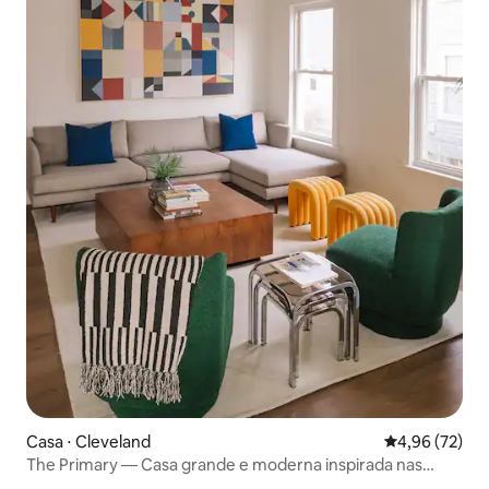
Casa ⋅ Cleveland
4,96 de uma a
4,96 (72)
The Primary — Casa grande e moderna inspirada nas
cores