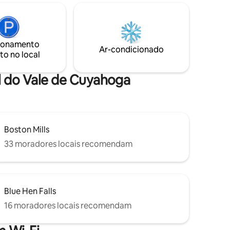
urantes e
metros de distância. Varandas da frente
trilhas no
e dos fundos para apreciar a natureza,
ale
árvores altas e ravinas. Cozinha equipada
 carro
completa, lareira a gás. Cama queen no
ionamento
primeiro andar, duas camas de solteiro
Ar-condicionado
Blossom
to no local
confortáveis no quarto no andar de cima
e loft para leitura ou trabalho.
l do Vale de Cuyahoga
Boston Mills
33 moradores locais recomendam
Blue Hen Falls
16 moradores locais recomendam