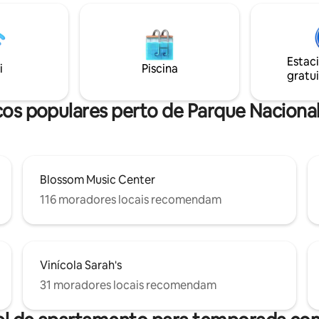
. Você também pode desfrutar
Caminhe até a cafeteria, resta
o de esqui localizada a poucos
lojas do centro da Península, ou 
os de distância para qualquer
CVNP e na Ferrovia Cênica do V
e inverno!
Cuyahoga. Um curto trajeto de
leva você aos Resorts de Esqui
Estac
i
Piscina
Brandywine/Boston Mills e ao 
gratui
Music Center.
icos populares perto de Parque Naciona
Blossom Music Center
116 moradores locais recomendam
Vinícola Sarah's
31 moradores locais recomendam