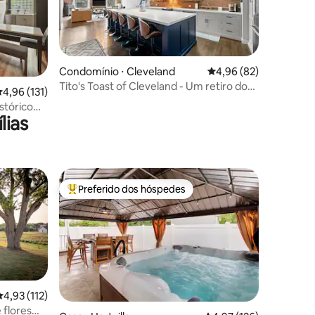
Condomínio ⋅ Cleveland
4,96 de uma avaliação
4,96 (82)
Tito's Toast of Cleveland - Um retiro do
ções
,96 de uma avaliação média de 5, 131 avaliações
4,96 (131)
rock and roll
stórico
lias
Preferido dos hóspedes
os hóspedes
Entre os melhores preferidos dos hóspedes
,93 de uma avaliação média de 5, 112 avaliações
4,93 (112)
 flores