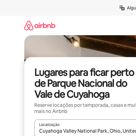
Pular
Algu
para
o
conteúdo
Lugares para ficar perto
de Parque Nacional do
Vale de Cuyahoga
Reserve locações por temporada, casas e mu
mais no Airbnb
Localização
Quando os resultados estiverem disponíveis, expl