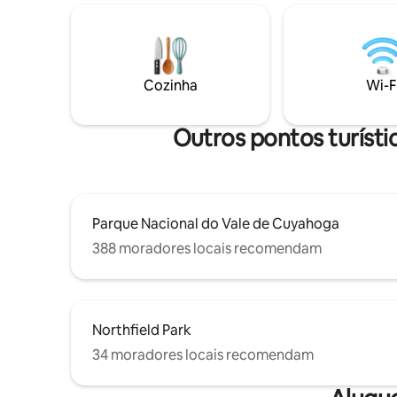
selvagem
e móveis de jantar ao ar livre. A poucos
da estaçã
minutos de ótimos restaurantes, a
quilômetr
cervejaria no Garrett 's Mill e a cafeteria
esporte d
mais legal. Escapada de fim de semana
perfeita ou estadia de negócios.
Cozinha
Wi-F
Outros pontos turíst
Parque Nacional do Vale de Cuyahoga
388 moradores locais recomendam
Northfield Park
34 moradores locais recomendam