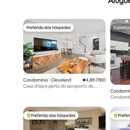
Alugu
Preferido dos hóspedes
Superho
Preferido dos hóspedes
Superho
Condomínio ⋅ Cleveland
4,89 de uma avaliação m
4,89 (190)
Casa chique perto do aeroporto de
Condomíni
Cleveland
Condomíni
vista
Preferido dos hóspedes
Prefe
Entre os melhores preferidos dos hóspedes
Entre os