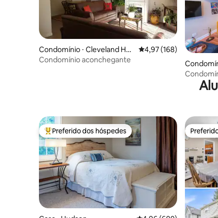
Condomínio ⋅ Cleveland Hei
4,97 de uma avaliação m
4,97 (168)
ghts
Condomínio aconchegante
Condomíni
Condomín
Alu
no coraçã
Preferido dos hóspedes
Preferid
Entre os melhores preferidos dos hóspedes
Preferid