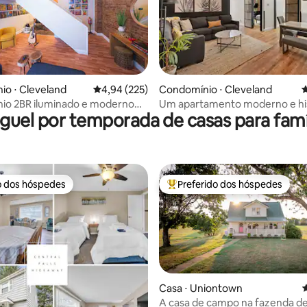
édia de 5, 168 avaliações
o ⋅ Cleveland
4,94 de uma avaliação média de 5, 225 avalia
4,94 (225)
Condomínio ⋅ Cleveland
4
io 2BR iluminado e moderno
Um apartamento moderno e hi
guel por temporada de casas para famí
o de Ohio City
em Cleveland 106-1
o dos hóspedes
Preferido dos hóspedes
o dos hóspedes
Entre os melhores preferidos d
Casa ⋅ Uniontown
4
A casa de campo na fazenda de