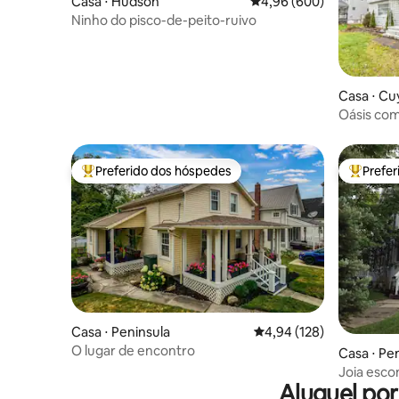
Casa ⋅ Hudson
4,96 de uma avaliação m
4,96 (600)
Ninho do pisco-de-peito-ruivo
Casa ⋅ Cu
Oásis com
parque na
Preferido dos hóspedes
Prefe
Entre os melhores preferidos dos hóspedes
Entre os
Casa ⋅ Peninsula
4,94 de uma avaliação m
4,94 (128)
O lugar de encontro
Casa ⋅ Pe
Joia esco
Aluguel po