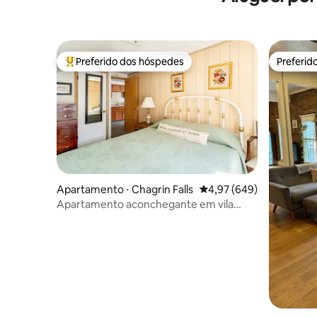
Preferido dos hóspedes
Preferid
Entre os melhores preferidos dos hóspedes
Preferid
Apartamento ⋅ Chagrin Falls
4,97 de uma avaliação m
4,97 (649)
Apartamento aconchegante em vila
encantadora