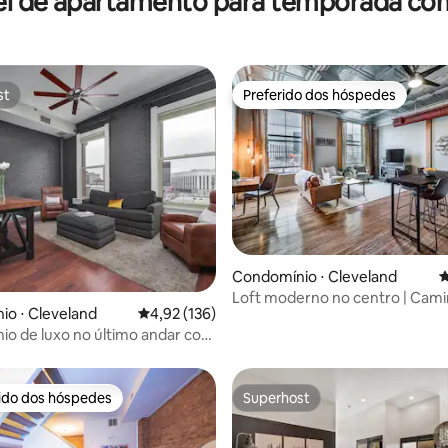
el de apartamento para temporada com
st
Preferido dos hóspedes
st
Preferido dos hóspedes
édia de 5, 190 avaliações
Condomínio ⋅ Cleveland
4
Loft moderno no centro | Cami
o ⋅ Cleveland
4,92 de uma avaliação média de 5, 136 avalia
4,92 (136)
Rock HOF e estádios
o de luxo no último andar com
rido dos hóspedes
Superhost
 melhores preferidos dos hóspedes
Superhost