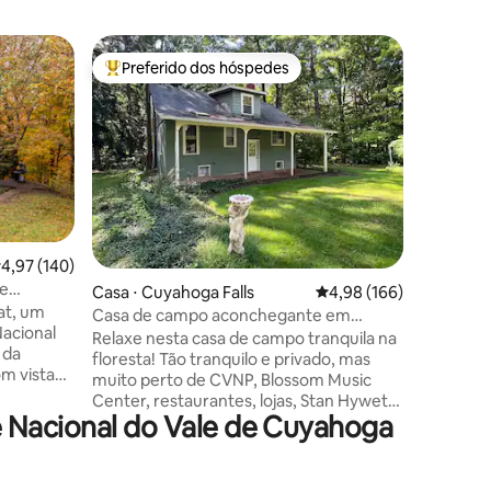
Suíte de
Preferido dos hóspedes
Prefe
os hóspedes
Entre os melhores preferidos dos hóspedes
Entre o
Refúgio 
Bem-vind
no charm
idílico pe
solitári
privada e
ções
combina 
com toque
estadia i
,97 de uma avaliação média de 5, 140 avaliações
4,97 (140)
varanda/
de
Casa ⋅ Cuyahoga Falls
4,98 de uma avaliação 
4,98 (166)
infraverm
at, um
duas TVs
Casa de campo aconchegante em
Nacional
equipada
Woods/Cuyahoga Valley NP, Blossom
Relaxe nesta casa de campo tranquila na
 da
minutos 
floresta! Tão tranquilo e privado, mas
m vista
Nacional
muito perto de CVNP, Blossom Music
ha privada
Music Ce
Center, restaurantes, lojas, Stan Hywet
umbrante.
 Nacional do Vale de Cuyahoga
Hall, Weathervane Theater e muito mais!
e,
Com uma localização central entre
saboreie
Akron e Cleveland. As trilhas de
s.
mountain bike estão a apenas 800