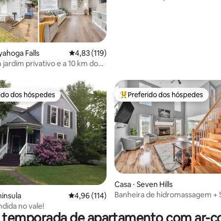
édia de 5, 600 avaliações
Bloom Hill
yahoga Falls
4,83 de uma avaliação média de 5, 119 avalia
4,83 (119)
 jardim privativo e a 10 km do
cional
rido dos hóspedes
Preferido dos hóspedes
 melhores preferidos dos hóspedes
Entre os melhores preferidos d
édia de 5, 128 avaliações
Casa ⋅ Seven Hills
Banheira de hidromassagem + S
ninsula
4,96 de uma avaliação média de 5, 114 avalia
4,96 (114)
jogos + Quintal cercado + EV +
ndida no vale!
de estimação permitidos + Cam
r temporada de apartamento com ar-c