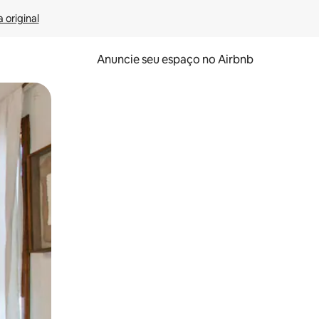
 original
Anuncie seu espaço no Airbnb
 deslizando o dedo na tela.