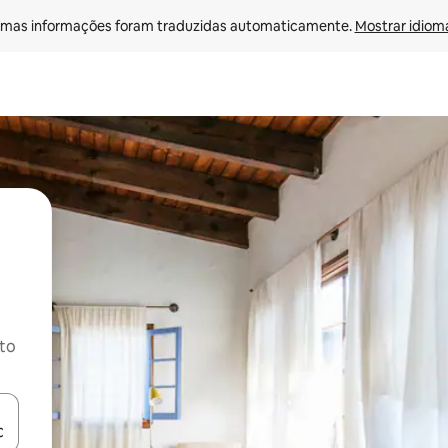
mas informações foram traduzidas automaticamente. 
Mostrar idioma
ito
ore-os usando as seta para cima e para baixo do teclado ou tocando e