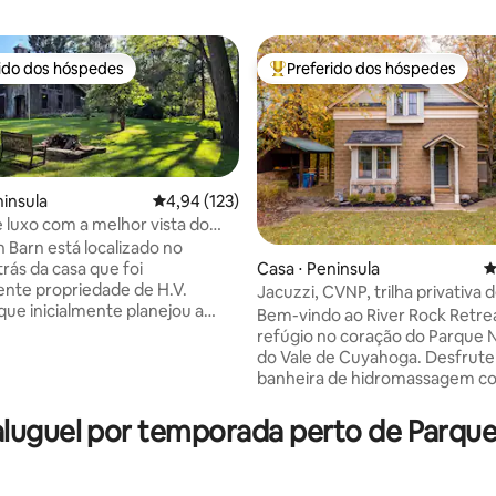
rido dos hóspedes
Preferido dos hóspedes
 melhores preferidos dos hóspedes
Entre os melhores preferidos d
ninsula
4,94 de uma avaliação média de 5, 123 avalia
4,94 (123)
e luxo com a melhor vista do
édia de 5, 560 avaliações
cional
 Barn está localizado no
rás da casa que foi
Casa ⋅ Peninsula
4
ente propriedade de H.V.
Jacuzzi, CVNP, trilha privativa 
que inicialmente planejou a
cachoeira, lareira
Bem-vindo ao River Rock Retre
 Peninsula. Situado no coração
refúgio no coração do Parque 
 fica a uma curta distância a pé
do Vale de Cuyahoga. Desfrute
rantes, lojas, estação de trem e
banheira de hidromassagem co
 bicicletas. O parque nacional
para a natureza e explore a tril
nas de quilômetros de trilhas
que leva a uma cachoeira desl
luguel por temporada perto de Parque
ada, ciclismo, caminhadas no
Relaxe perto da lareira ao ar livr
aque, cachoeiras incríveis e
cercada por luzes de bistrô, e 
s na natureza para ver a vida
um churrasco com a grelha a gá