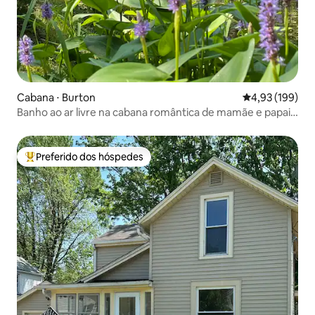
Cabana ⋅ Burton
4,93 de uma av
4,93 (199)
Banho ao ar livre na cabana romântica de mamãe e papai
na Fire Trail
Preferido dos hóspedes
Entre os melhores preferidos dos hóspedes