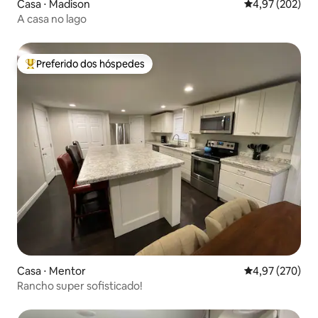
Casa ⋅ Madison
4,97 de uma av
4,97 (202)
A casa no lago
Preferido dos hóspedes
Entre os melhores preferidos dos hóspedes
Casa ⋅ Mentor
4,97 de uma av
4,97 (270)
Rancho super sofisticado!