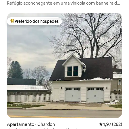
Refúgio aconchegante em uma vinícola com banheira de
hidromassagem!
Preferido dos hóspedes
Entre os melhores preferidos dos hóspedes
Apartamento ⋅ Chardon
4,97 de uma av
4,97 (262)