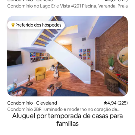
Condomínio no Lago Erie Vista #201 Piscina, Varanda, Praia
Preferido dos hóspedes
Entre os melhores preferidos dos hóspedes
Condomínio ⋅ Cleveland
4,94 de uma av
4,94 (225)
Condomínio 2BR iluminado e moderno no coração de
Aluguel por temporada de casas para
Ohio City
famílias