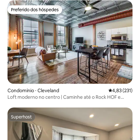
Preferido dos hóspedes
Preferido dos hóspedes
Condomínio ⋅ Cleveland
4,83 de uma av
4,83 (231)
Loft moderno no centro | Caminhe até o Rock HOF e
estádios
Superhost
Superhost