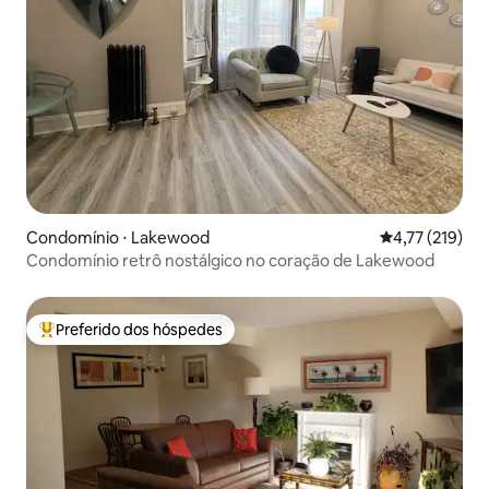
Condomínio ⋅ Lakewood
4,77 de uma av
4,77 (219)
Condomínio retrô nostálgico no coração de Lakewood
Preferido dos hóspedes
Entre os melhores preferidos dos hóspedes