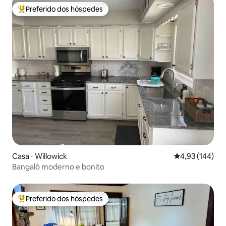
Preferido dos hóspedes
Entre os melhores preferidos dos hóspedes
Casa ⋅ Willowick
4,93 de uma av
4,93 (144)
Bangalô moderno e bonito
Preferido dos hóspedes
Entre os melhores preferidos dos hóspedes