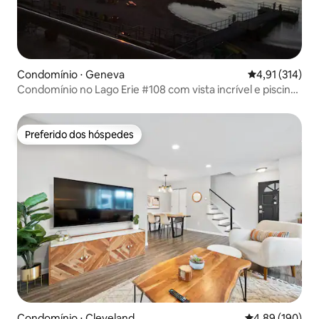
Condomínio ⋅ Geneva
4,91 de uma av
4,91 (314)
Condomínio no Lago Erie #108 com vista incrível e piscina
interna
Preferido dos hóspedes
Preferido dos hóspedes
Condomínio ⋅ Cleveland
4,89 de uma av
4,89 (190)