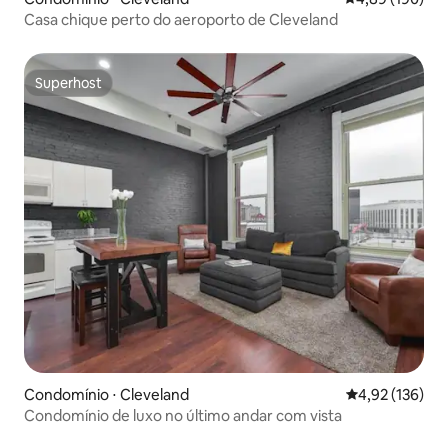
Casa chique perto do aeroporto de Cleveland
Superhost
Superhost
Condomínio ⋅ Cleveland
4,92 de uma av
4,92 (136)
Condomínio de luxo no último andar com vista