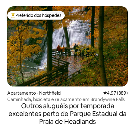
Preferido dos hóspedes
Entre os melhores preferidos dos hóspedes
Apartamento ⋅ Northfield
4,97 de uma ava
4,97 (389)
Caminhada, bicicleta e relaxamento em Brandywine Falls
Outros aluguéis por temporada
excelentes perto de Parque Estadual da
Praia de Headlands