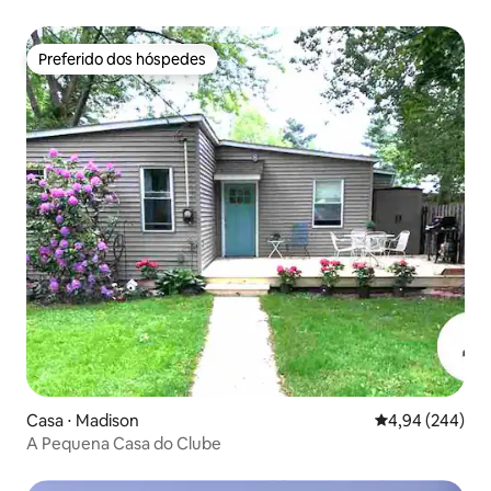
Preferido dos hóspedes
Preferido dos hóspedes
Casa ⋅ Madison
4,94 de uma ava
4,94 (244)
A Pequena Casa do Clube