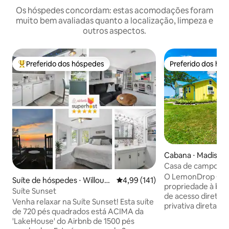
Os hóspedes concordam: estas acomodações foram
muito bem avaliadas quanto a localização, limpeza e
outros aspectos.
Preferido dos hóspedes
Preferido dos hó
Entre os melhores preferidos dos hóspedes
Preferido dos hó
Cabana ⋅ Madison
Casa de campo à b
LemonDrop
O LemonDrop Cot
Suíte de hóspedes ⋅ Willoug
4,99 de uma avaliação média de 
4,99 (141)
propriedade à bei
hby
Suíte Sunset
de acesso direto 
Venha relaxar na Suíte Sunset! Esta suíte
privativa diretame
de 720 pés quadrados está ACIMA da
lago é visível das 
'LakeHouse' do Airbnb de 1500 pés
quarto. Janelas to