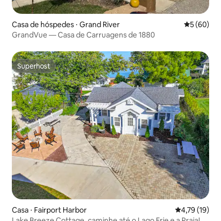
Casa de hóspedes ⋅ Grand River
5 de uma a
5 (60)
GrandVue — Casa de Carruagens de 1880
Superhost
Superhost
Casa ⋅ Fairport Harbor
4,79 de uma a
4,79 (19)
Lake Breeze Cottage, caminhe até o Lago Erie e a Praia!