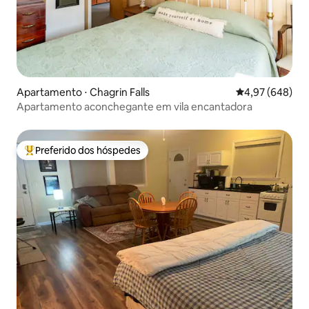
Apartamento ⋅ Chagrin Falls
4,97 de uma ava
4,97 (648)
Apartamento aconchegante em vila encantadora
Preferido dos hóspedes
Entre os melhores preferidos dos hóspedes