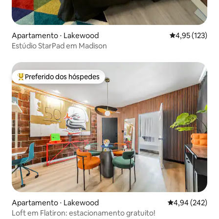
Apartamento ⋅ Lakewood
4,95 de uma av
4,95 (123)
Estúdio StarPad em Madison
Preferido dos hóspedes
Entre os melhores preferidos dos hóspedes
Apartamento ⋅ Lakewood
4,94 de uma ava
4,94 (242)
Loft em Flatiron: estacionamento gratuito!