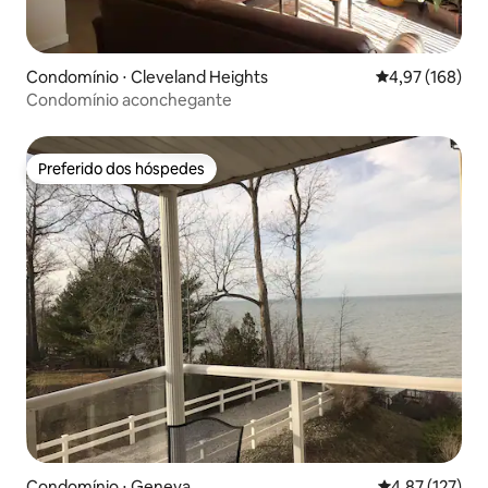
Condomínio ⋅ Cleveland Heights
4,97 de uma av
4,97 (168)
Condomínio aconchegante
Preferido dos hóspedes
Preferido dos hóspedes
Condomínio ⋅ Geneva
4,87 de uma av
4,87 (127)