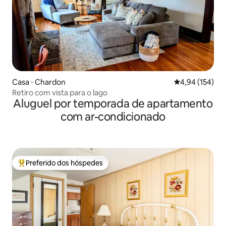
Casa ⋅ Chardon
4,94 de uma av
4,94 (154)
Retiro com vista para o lago
Aluguel por temporada de apartamento
com ar-condicionado
Preferido dos hóspedes
Entre os melhores preferidos dos hóspedes