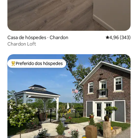
Casa de hóspedes ⋅ Chardon
4,96 de uma ava
4,96 (343)
Chardon Loft
Preferido dos hóspedes
Entre os melhores preferidos dos hóspedes