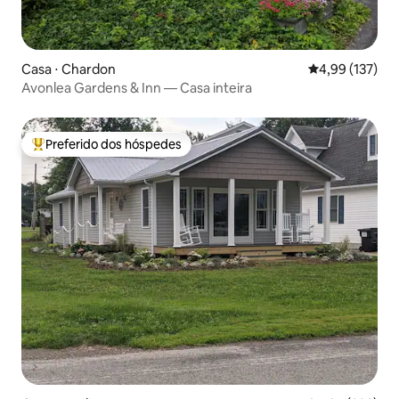
Casa ⋅ Chardon
4,99 de uma av
4,99 (137)
Avonlea Gardens & Inn — Casa inteira
Preferido dos hóspedes
Entre os melhores preferidos dos hóspedes