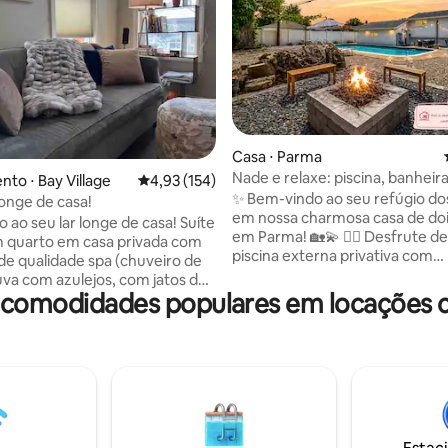
Casa ⋅ Parma
Nade e relaxe: piscina, banheir
média de 5, 12 avaliações
to ⋅ Bay Village
4,93 de uma avaliação média de 5, 154 avalia
4,93 (154)
hidromassagem e acomodaçã
✨ Bem-vindo ao seu refúgio do
longe de casa!
reformada
em nossa charmosa casa de doi
o seu lar longe de casa! Suíte
em Parma! 🏡💫 🏊‍♀️ Desfrute de uma
 quarto em casa privada com
piscina externa privativa com
de qualidade spa (chuveiro de
espreguiçadeiras e brinquedos 
uva com azulejos, com jatos de
☀️💦 🔥 Relaxe junto à fogueira
 comodidades populares em locações 
rras de toalhas aquecidas e
um churrasco no pátio privativo
ira a gás. Cozinha
Cozinha recém-reformada co
ada. Entrada privada
eletrodomésticos modernos e
traseira. Sazonal (maio -
de quartzo ✨ 🎮 Divirta-se co
so de piscina, deck, grelha e
HD de 48", Netflix, jogos de ar
 quintal compartilhado.
console de jogos 📺 💻 Wi-Fi rá
e alta velocidade, TV a cabo,
espaço de trabalho dedicado —
Hulu, HBO, etc. Estacionamento
para trabalho remoto 📶 🔒 Segu