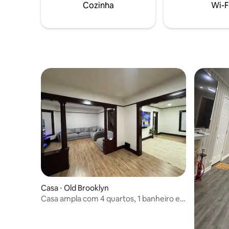
dedicado, ideal para enfermeiros em
na garagem. Não são permitid
Cozinha
Wi-F
viagem e nômades digitais • Lavanderia
de estima
na unidade, cozinha bem abastecida,
totalment
estacionamento pago e seguro, check-in
higieniza
sem complicações e entrada com código
na porta • Parki
Casa ⋅ Old Brooklyn
Casa ampla com 4 quartos, 1 banheiro e 1
lavabo, com acesso ao parque