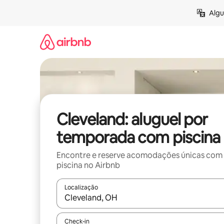
Pular
Algu
para
o
conteúdo
Cleveland: aluguel por
temporada com piscina
Encontre e reserve acomodações únicas com
piscina no Airbnb
Localização
Quando os resultados estiverem disponíveis, expl
Check-in