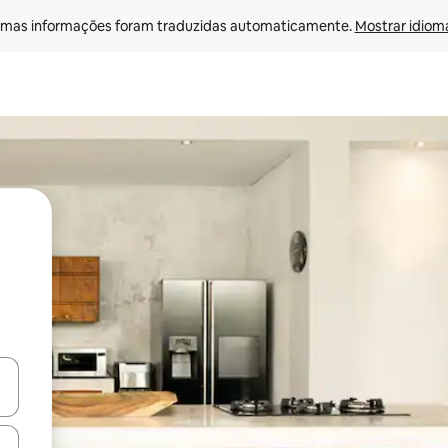
mas informações foram traduzidas automaticamente. 
Mostrar idioma
ore-os usando as seta para cima e para baixo do teclado ou tocando e