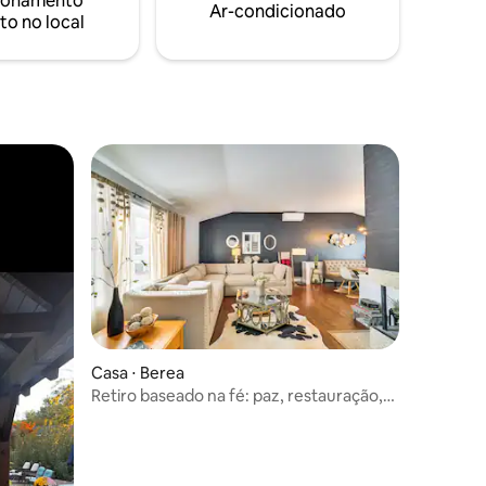
ionamento
Ar-condicionado
mente
apenas alguns meses!*
to no local
ESTACIONAMENTO GRATUITO
Casa ⋅ Berea
Retiro baseado na fé: paz, restauração,
cura