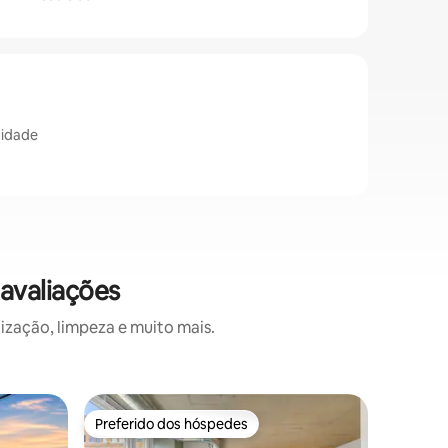
cidade
avaliações
ização, limpeza e muito mais.
Apartame
Preferido dos hóspedes
Preferi
Preferido dos hóspedes
Preferi
Alizée | 