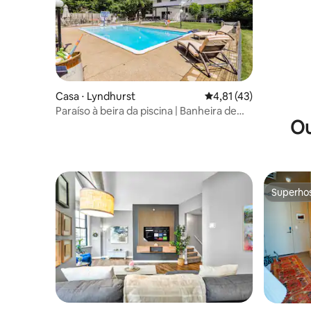
Casa ⋅ Lyndhurst
4,81 de uma avaliação 
4,81 (43)
Paraíso à beira da piscina | Banheira de
Ou
hidromassagem, quintal, sala de jogos
Superho
Superho