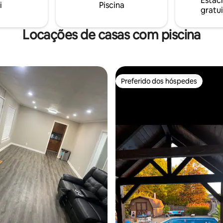
Estac
os animais
i
Piscina
privado, com um quintal total
gratui
ção, festas ou fumar. Estamos
cercado 🌿
e vacinados. Protocolos de
ção da COVID-19
Locações de casas com piscina
Preferido dos hóspedes
Preferido dos hóspedes