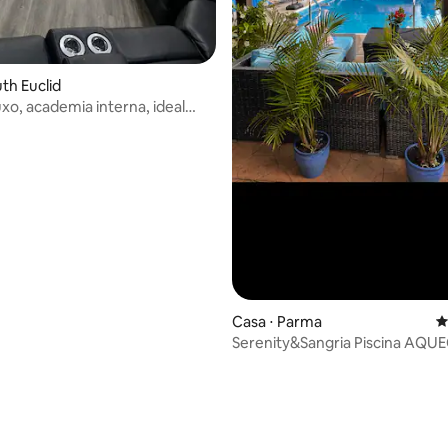
th Euclid
uxo, academia interna, ideal
s!
Casa ⋅ Parma
4
Serenity&Sangria Piscina AQU
ABERTA/Banheira de hidroma
Mesa de jogos