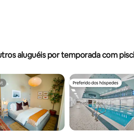
média de 5, 43 avaliações
tros aluguéis por temporada com pisc
st
Preferido dos hóspedes
st
Preferido dos hóspedes