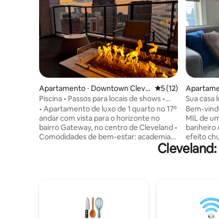
Apartamento ⋅ Downtown Clevel
5 de uma avaliação 
5 (12)
Apartamen
and
Piscina • Passos para locais de shows •
Sua casa 
Estádios • Vistas
• Apartamento de luxo de 1 quarto no 17º
Bem-vindo a
andar com vista para o horizonte no
MIL de um
bairro Gateway, no centro de Cleveland •
banheiro 
Comodidades de bem-estar: academia
efeito ch
Cleveland:
24 horas por dia, 7 dias por semana,
corpo, ba
sauna, estúdio de ioga, deck espetacular
pisos aquecidos). Lare
na cobertura com piscina e jacuzzi,
totalmente equip
aberto diariamente das 10h às 22h •
frontal e 
Caminhe até a Playhouse Square, os
outubro) u
estádios, os restaurantes de East 4th, o
espaço de
Rock & Roll Hall of Fame e o Lago Erie •
Internet d
Wi-Fi rápido e um espaço de trabalho
Netflix, 