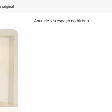
 original
Anuncie seu espaço no Airbnb
 deslizando o dedo na tela.