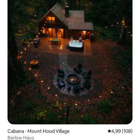
Cabana ⋅ Mount Hood Village
4,99 de uma av
4,99 (108)
Barlow Haus