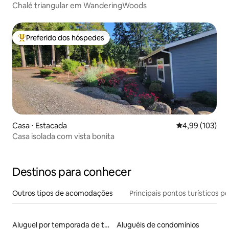
Chalé triangular em WanderingWoods
Preferido dos hóspedes
Entre os melhores preferidos dos hóspedes
Casa ⋅ Estacada
4,99 de uma av
4,99 (103)
Casa isolada com vista bonita
Destinos para conhecer
Outros tipos de acomodações
Principais pontos turísticos po
Aluguel por temporada de tendas
Aluguéis de condomínios