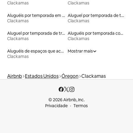
Clackamas
Clackamas
Aluguéis por temporada em hotéis-fazenda
Aluguel por temporada de townhouses
Clackamas
Clackamas
Aluguel por temporada de trailers
Aluguéis por temporada com banheira de hidromassagem
Clackamas
Clackamas
Aluguéis de espaços que aceitam animais de estimação
Mostrar mais
Clackamas
Airbnb
Estados Unidos
Óregon
Clackamas
© 2026 Airbnb, Inc.
Privacidade
Termos