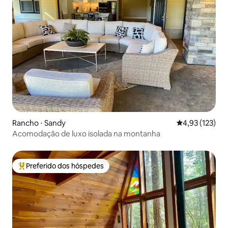
Rancho ⋅ Sandy
4,93 de uma av
4,93 (123)
Acomodação de luxo isolada na montanha
Preferido dos hóspedes
Entre os melhores preferidos dos hóspedes