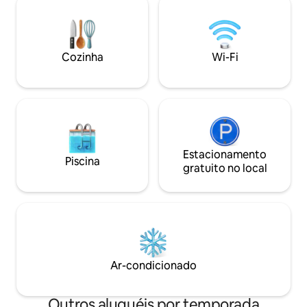
cercado e fogueira ❄️ Ar-condicionado,
Projetado em tor
aquecedor de parede e lareira a lenha;
personalizado de j
no andar de baixo pode ficar mais fresco
abre totalmente pa
🎿 Perto da US-26, Skyway, trilhas e esqui
trazendo a monta
Cozinha
Wi-Fi
no Monte Hood para esquiar.
a sua estadia par
Estacionamento na entrada da garagem.
inesquecíveis, ent
verdadeira magia
Estacionamento
Piscina
gratuito no local
Ar-condicionado
Outros aluguéis por temporada