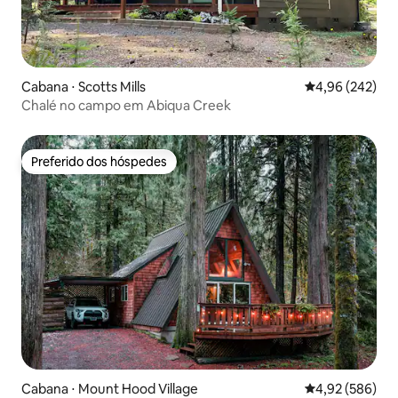
Cabana ⋅ Scotts Mills
4,96 de uma ava
4,96 (242)
Chalé no campo em Abiqua Creek
Preferido dos hóspedes
Preferido dos hóspedes
Cabana ⋅ Mount Hood Village
4,92 de uma ava
4,92 (586)