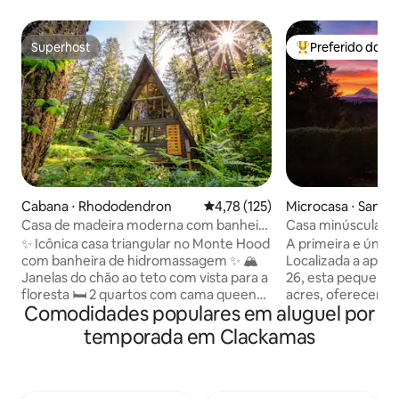
Superhost
Preferido dos 
Superhost
Entre os melhore
Cabana ⋅ Rhododendron
4,78 de uma avaliação média de 
4,78 (125)
Microcasa ⋅ Sandy
Casa de madeira moderna com banheira
Casa minúscula co
de hidromassagem
Hood!
✨ Icônica casa triangular no Monte Hood
A primeira e única
com banheira de hidromassagem ✨ 🏔️
Localizada a apen
Janelas do chão ao teto com vista para a
26, esta pequena c
floresta 🛏️ 2 quartos com cama queen
acres, oferecend
Comodidades populares em aluguel por
no andar de cima — acomoda 4 pessoas
tranquilo e privad
🔥 Lareira de pedra e charme vintage de
Mt. Aventuras no 
temporada em Clackamas
meados do século 💻 Espaço de trabalho
tem seu próprio e
+ Wi-Fi rápido para planejar a viagem ♨️
deslumbrante do M
Ofurô privativo sob as árvores 🐕 Aceita
bairro, com nossa c
animais de estimação, com quintal
mas sem afetar su