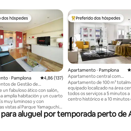
o dos hóspedes
Preferido dos hóspedes
o dos hóspedes
Entre os melhores preferidos d
Apartamento ⋅ Pamplona
4
édia de 5, 258 avaliações
Apartamento central com
nto ⋅ Pamplona
4,86 de uma avaliação média de 5, 137 avalia
4,86 (137)
estacionamento e ponto de rec
Apartamento de 100 m² total
ntos de Gestão de
equipado localizado na área ce
es, Fabulo...
e un fabuloso ático con salón,
todos os serviços a 5 minutos a
na amplia habitación y un cuarto
centro histórico e a 10 minutos
Es muy luminoso y con
hospitalar (Clínica Universitária
s vistas al Parque Yamaguchi.
Universidade de Navarra. Perfe
para aluguel por temporada perto de 
ura, con ascensor. Posibilidad
estadias por motivos de trabal
g subterráneo debajo del
turismo. Muito boa comunicaç
que comunica directamente con
principais vias de acesso a Pam
mento por 10€/día. (Salvo