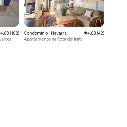
,68 de uma avaliação média de 5, 182 avaliações
4,68 (182)
Condomínio ⋅ Navarra
4,88 de uma avaliação
4,88 (42)
uartos
Apartamento na Rota del Irati
ções