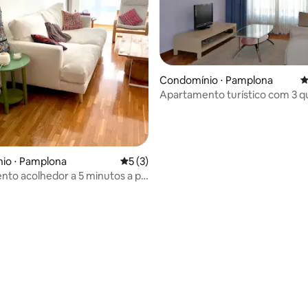
Condomínio ⋅ Pamplona
4
Apartamento turístico com 3 q
io ⋅ Pamplona
5 de uma avaliação média de 5, 3 avalia
5 (3)
to acolhedor a 5 minutos a pé
 histórico
média de 5, 41 avaliações