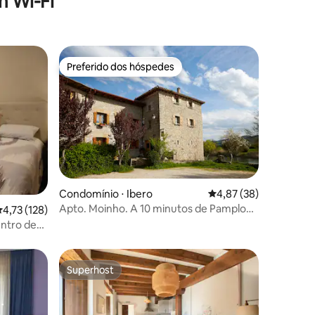
 Wi-Fi
Preferido dos hóspedes
Preferido dos hóspedes
Condomínio ⋅ Ibero
4,87 de uma avaliação
4,87 (38)
Apto. Moinho. A 10 minutos de Pamplona
,73 de uma avaliação média de 5, 128 avaliações
4,73 (128)
ções
2+1 Pax.
entro de
Superhost
Superhost