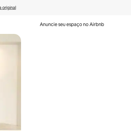
 original
Anuncie seu espaço no Airbnb
 deslizando o dedo na tela.