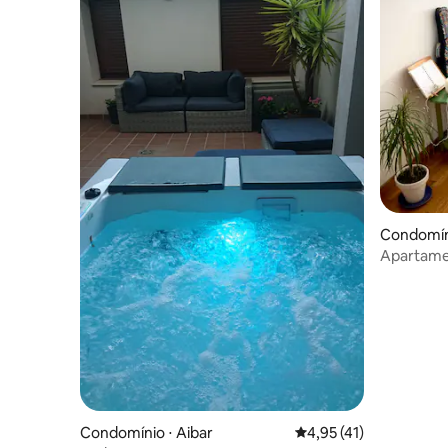
Condomín
Apartamen
do centro
Condomínio ⋅ Aibar
4,95 de uma avaliação 
4,95 (41)