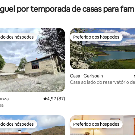
guel por temporada de casas para famí
rido dos hóspedes
Preferido dos hóspedes
 melhores preferidos dos hóspedes
Preferido dos hóspedes
Casa ⋅ Garísoain
Casa ao lado do reservatório de
 média de 5, 8 avaliações
anza
4,97 de uma avaliação média de 5, 87 avalia
4,97 (87)
ea
rido dos hóspedes
Preferido dos hóspedes
 melhores preferidos dos hóspedes
Preferido dos hóspedes