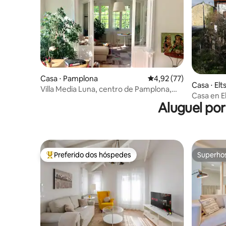
Casa ⋅ Pamplona
4,92 de uma avaliação 
4,92 (77)
Casa ⋅ Elt
Villa Media Luna, centro de Pamplona,
Casa en E
com um grande jardim
Aluguel po
Preferido dos hóspedes
Superho
Entre os melhores preferidos dos hóspedes
Superho