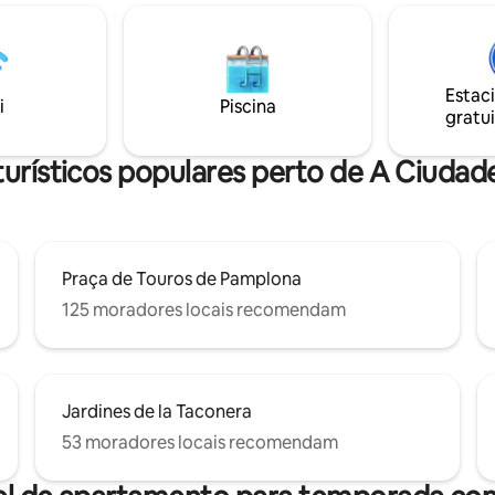
facilitando o deslocamento par
 San Fermín, del 5 al 14 de julio
diferentes espaços naturais e tu
0€/noche /vehículo.) Política
Estacionamento privativo no 
as: Se admiten mascotas bajo
edifício com disponibilidade de
y con suplemento de 12€/día
carregamento.
Estac
ido) por mascota. Si necesita
i
Piscina
gratui
e pelo, cuna o trona,
slo por favor antes de su
urísticos populares perto de A Ciuda
Praça de Touros de Pamplona
125 moradores locais recomendam
Jardines de la Taconera
53 moradores locais recomendam