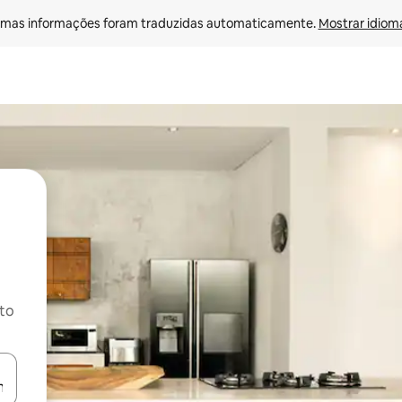
mas informações foram traduzidas automaticamente. 
Mostrar idioma
ito
ore-os usando as seta para cima e para baixo do teclado ou tocando e