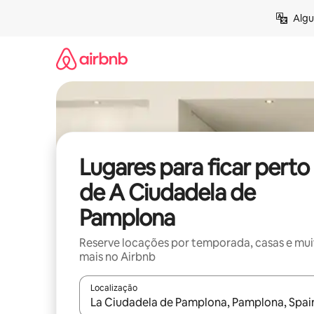
Pular
Algu
para
o
conteúdo
Lugares para ficar perto
de A Ciudadela de
Pamplona
Reserve locações por temporada, casas e mu
mais no Airbnb
Localização
Quando os resultados estiverem disponíveis, expl