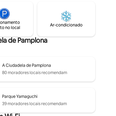
a os
turísticos. A 50 metros da Praça da
rísticos.
Prefeitura, do centro de turismo e da
mesmo
Plaza del Castillo e a 10 metros da Calle
 ponto de
Estafeta. Museu de Navarra, a 200
metros de distância.
ionamento
Ar-condicionado
to no local
dela de Pamplona
A Ciudadela de Pamplona
80 moradores locais recomendam
Parque Yamaguchi
39 moradores locais recomendam