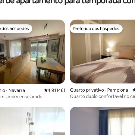
el de apartamento para temporada com
o dos hóspedes
Preferido dos hóspedes
o dos hóspedes
Preferido dos hóspedes
Quarto privativo ⋅ Pamplona
4
média de 5, 19 avaliações
o ⋅ Navarra
4,91 de uma avaliação média de 5, 46 avalia
4,91 (46)
Quarto duplo confortável no c
m jardim ensolarado -
Pamplona
a