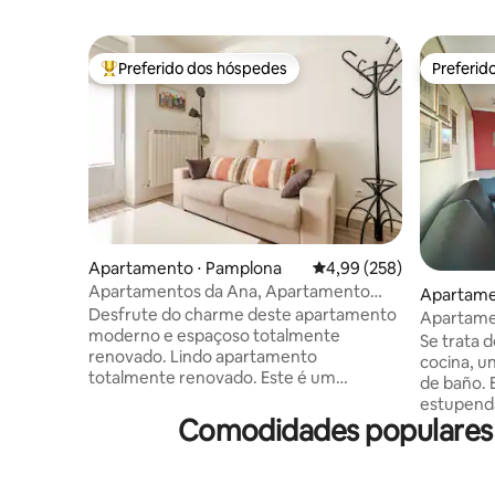
Preferido dos hóspedes
Preferid
Entre os melhores preferidos dos hóspedes
Preferid
Apartamento ⋅ Pamplona
4,99 de uma avaliação m
4,99 (258)
Apartamentos da Ana, Apartamento
Apartame
com cama queen...
Desfrute do charme deste apartamento
Apartame
moderno e espaçoso totalmente
Acomodaçõ
Se trata d
renovado. Lindo apartamento
cocina, u
totalmente renovado. Este é um
de baño. 
primeiro andar com elevador localizado
estupenda
em um prédio de 100 anos recém-
Comodidades populares 
Es una 7ª alt
reabilitado. Possui três acomodações
de parkin
espaçosas, duas varandas para a rua e
edificio 
um pátio interno. Cozinha aberta na sala
el aparta