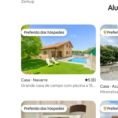
Zerkup
Alu
Preferido dos hóspedes
Prefe
Preferido dos hóspedes
Entre os
Casa ⋅ Navarre
5 de uma avaliação
5 (8)
Grande casa de campo com piscina a 15
Casa ⋅ Az
km de Pamplona
Mirenetx
Preferido dos hóspedes
Prefe
Preferido dos hóspedes
Entre os