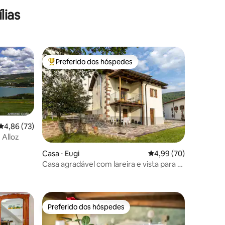
lias
Preferido dos hóspedes
Entre os melhores preferidos dos hóspedes
4,86 de uma avaliação média de 5, 73 avaliações
4,86 (73)
 Alloz
Casa ⋅ Eugi
4,99 de uma avaliação
4,99 (70)
Casa agradável com lareira e vista para o
ções
pântano
Preferido dos hóspedes
Preferido dos hóspedes