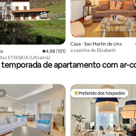
Casa ⋅ San Martín de Unx
média de 5, 77 avaliações
a casinha de Elizabeth
so
4,98 de uma avaliação média de 5, 101 avalia
4,98 (101)
ltso ETXESKIA (Ultzama)
r temporada de apartamento com ar-c
st
Preferido dos hóspedes
st
Entre os melhores preferidos d