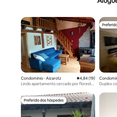
Alugu
Preferid
Preferid
Condomínio ⋅ Aizarotz
4,84 de uma avaliação 
4,84 (19)
Condomíni
Lindo apartamento cercado por florestas
Duplex co
exuberantes
Pamplon
Preferido dos hóspedes
Preferido dos hóspedes