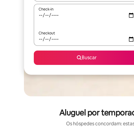
Check-in
Checkout
Buscar
Aluguel por temporad
Os hóspedes concordam: estas