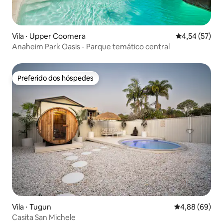
Vila ⋅ Upper Coomera
4,54 de uma a
4,54 (57)
Anaheim Park Oasis - Parque temático central
Preferido dos hóspedes
Preferido dos hóspedes
Vila ⋅ Tugun
4,88 de uma av
4,88 (69)
Casita San Michele