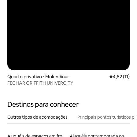
Quarto privativo ⋅ Molendinar
4,82 de uma a
4,82 (11)
FECHAR GRIFFITH UNIVERCITY
Destinos para conhecer
Outros tipos de acomodações
Principais pontos turísticos po
Aluguéis de espaços em frente à praia
Aluguéis por temporada com sauna