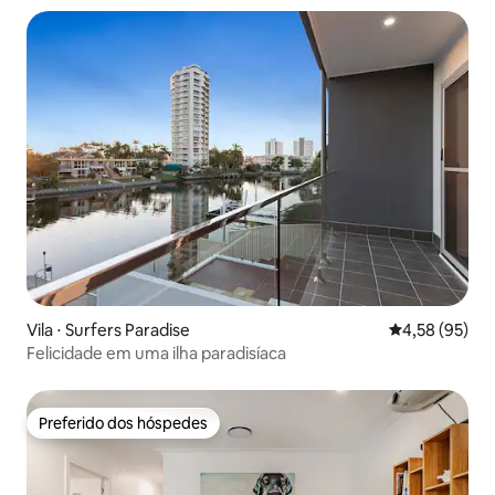
Vila ⋅ Surfers Paradise
4,58 de uma a
4,58 (95)
Felicidade em uma ilha paradisíaca
Preferido dos hóspedes
Preferido dos hóspedes