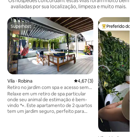
Os hóspedes concordam: estas vilas foram muito bem
avaliadas por sua localização, limpeza e muito mais.
Superhost
Preferido dos 
Superhost
Entre os melhore
Vila ⋅ Robina
4,67 de uma avaliação média d
4,67 (3)
Retiro no jardim com spa e acesso sem
degraus; aceita animais de estimação
Relaxe em um retiro de spa particular
onde seu animal de estimação é bem-
vindo 🐾. Este apartamento de 2 quartos
tem um jardim seguro, perfeito para
animais de estimação, enquanto você
aproveita a banheira de hidromassagem
aquecida e o entretenimento ao ar livre.
Iluminado e moderno, com tetos altos,