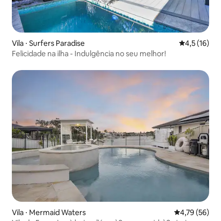
Vila ⋅ Surfers Paradise
4,5 de uma a
4,5 (16)
Felicidade na ilha - Indulgência no seu melhor!
Vila ⋅ Mermaid Waters
4,79 de uma a
4,79 (56)