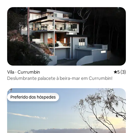
Vila ⋅ Currumbin
5 de uma 
5 (3)
Deslumbrante palacete à beira-mar em Currumbin!
Preferido dos hóspedes
Preferido dos hóspedes