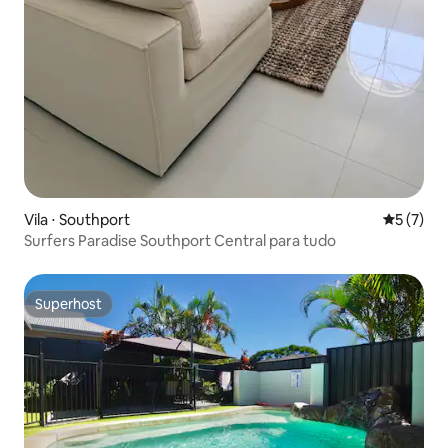
Vila ⋅ Southport
5 de uma 
5 (7)
Surfers Paradise Southport Central para tudo
Superhost
Superhost