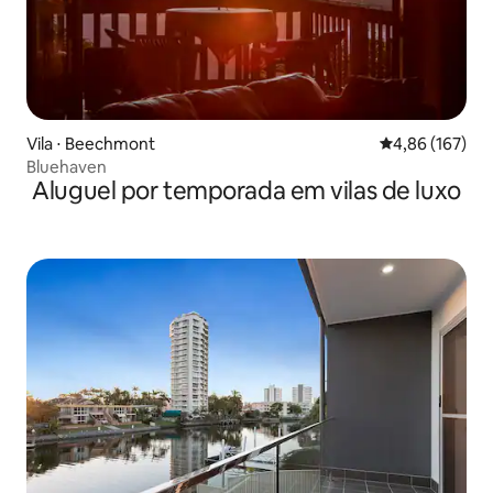
Vila ⋅ Beechmont
4,86 de uma av
4,86 (167)
Bluehaven
Aluguel por temporada em vilas de luxo