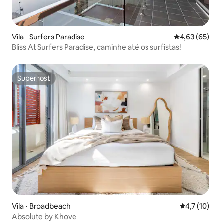
Vila ⋅ Surfers Paradise
4,63 de uma a
4,63 (65)
Bliss At Surfers Paradise, caminhe até os surfistas!
Superhost
Superhost
Vila ⋅ Broadbeach
4,7 de uma a
4,7 (10)
Absolute by Khove