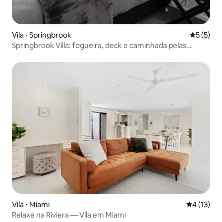
Vila ⋅ Springbrook
5 de uma 
5 (5)
Springbrook Villa: fogueira, deck e caminhada pelas
cachoeiras
Vila ⋅ Miami
4 de uma a
4 (13)
Relaxe na Riviera — Vila em Miami