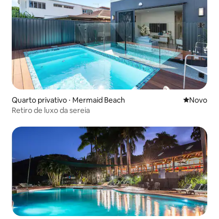
Quarto privativo ⋅ Mermaid Beach
Novo lugar
Novo
Retiro de luxo da sereia