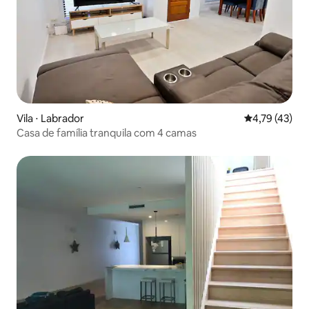
Vila ⋅ Labrador
4,79 de uma a
4,79 (43)
Casa de família tranquila com 4 camas