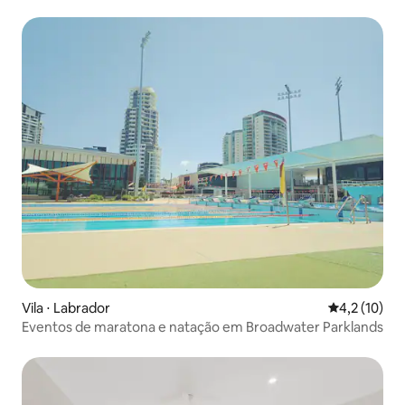
Vila ⋅ Labrador
4,2 de uma a
4,2 (10)
Eventos de maratona e natação em Broadwater Parklands