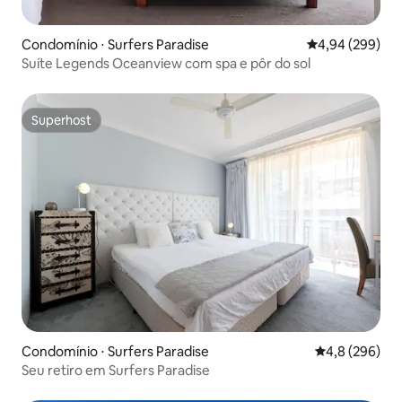
Condomínio ⋅ Surfers Paradise
4,94 de uma ava
4,94 (299)
Suíte Legends Oceanview com spa e pôr do sol
Superhost
Superhost
Condomínio ⋅ Surfers Paradise
4,8 de uma av
4,8 (296)
Seu retiro em Surfers Paradise