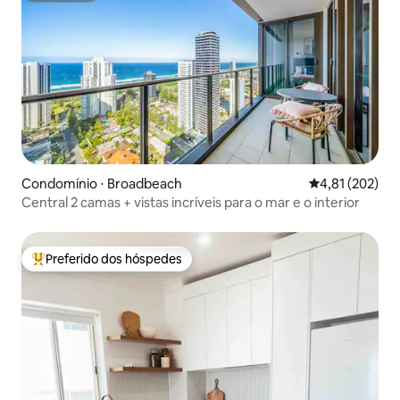
Condomínio ⋅ Broadbeach
4,81 de uma av
4,81 (202)
Central 2 camas + vistas incríveis para o mar e o interior
Preferido dos hóspedes
Entre os melhores preferidos dos hóspedes