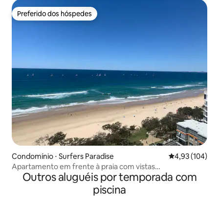
Preferido dos hóspedes
Preferido dos hóspedes
Condomínio ⋅ Surfers Paradise
4,93 de uma av
4,93 (104)
Apartamento em frente à praia com vistas
Outros aluguéis por temporada com
deslumbrantes
piscina