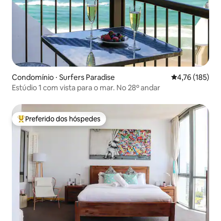
Condomínio ⋅ Surfers Paradise
4,76 de uma av
4,76 (185)
Estúdio 1 com vista para o mar. No 28º andar
Preferido dos hóspedes
Entre os melhores preferidos dos hóspedes