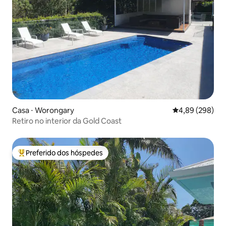
Casa ⋅ Worongary
4,89 de uma ava
4,89 (298)
Retiro no interior da Gold Coast
Preferido dos hóspedes
Entre os melhores preferidos dos hóspedes