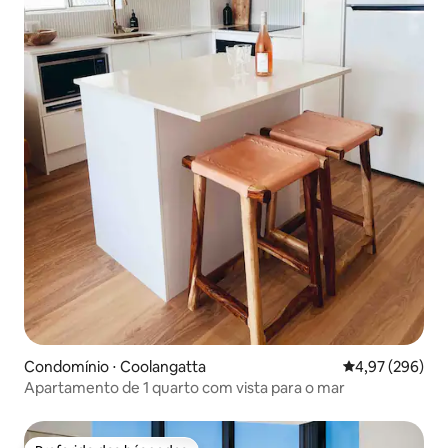
Condomínio ⋅ Coolangatta
4,97 de uma ava
4,97 (296)
Apartamento de 1 quarto com vista para o mar