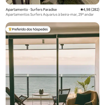
Apartamento ⋅ Surfers Paradise
4,98 de uma ava
4,98 (282)
Apartamentos Surfers Aquarius à beira-mar, 29º andar
Preferido dos hóspedes
Entre os melhores preferidos dos hóspedes