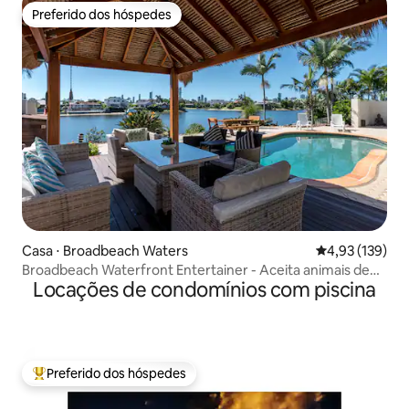
Preferido dos hóspedes
Preferido dos hóspedes
Casa ⋅ Broadbeach Waters
4,93 de uma av
4,93 (139)
Broadbeach Waterfront Entertainer - Aceita animais de
Locações de condomínios com piscina
estimação
Preferido dos hóspedes
Entre os melhores preferidos dos hóspedes