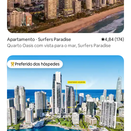
Apartamento ⋅ Surfers Paradise
4,84 de uma av
4,84 (174)
Quarto Oasis com vista para o mar, Surfers Paradise
Preferido dos hóspedes
Entre os melhores preferidos dos hóspedes