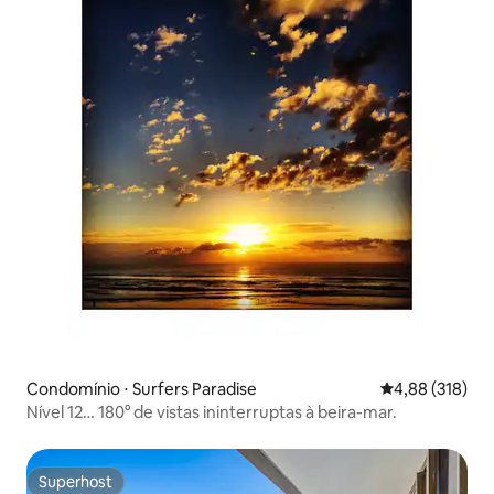
Condomínio ⋅ Surfers Paradise
4,88 de uma av
4,88 (318)
Nível 12… 180° de vistas ininterruptas à beira-mar.
Superhost
Superhost