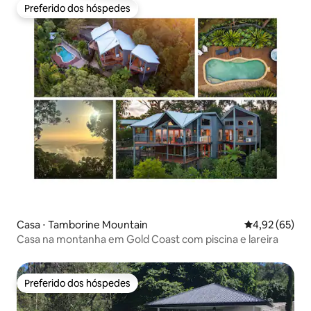
Preferido dos hóspedes
Preferido dos hóspedes
Casa ⋅ Tamborine Mountain
4,92 de uma a
4,92 (65)
Casa na montanha em Gold Coast com piscina e lareira
Preferido dos hóspedes
Preferido dos hóspedes