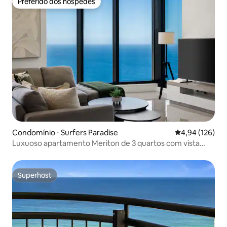
Preferido dos hóspedes
Preferido dos hóspedes
Condomínio ⋅ Surfers Paradise
4,94 de uma av
4,94 (126)
Luxuoso apartamento Meriton de 3 quartos com vista
deslumbrante para o mar
Superhost
Superhost