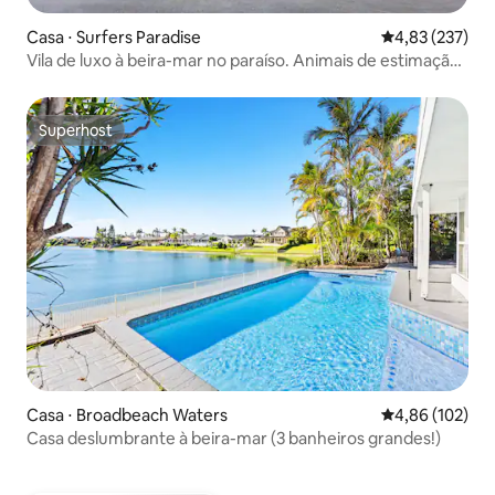
Casa ⋅ Surfers Paradise
4,83 de uma av
4,83 (237)
Vila de luxo à beira-mar no paraíso. Animais de estimação
são bem-vindos.
Superhost
Superhost
Casa ⋅ Broadbeach Waters
4,86 de uma av
4,86 (102)
Casa deslumbrante à beira-mar (3 banheiros grandes!)