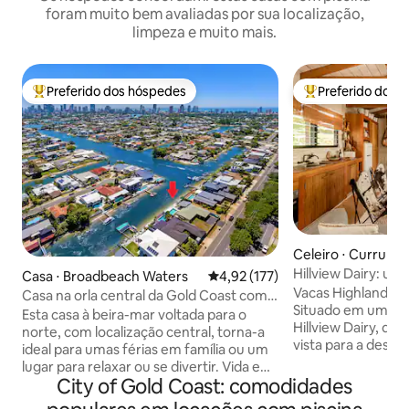
foram muito bem avaliadas por sua localização,
limpeza e muito mais.
Preferido dos hóspedes
Preferido dos 
Entre os melhores preferidos dos hóspedes
Entre os melhore
Celeiro ⋅ Currumbi
Hillview Dairy: um
Casa ⋅ Broadbeach Waters
4,92 de uma avaliação média de 
4,92 (177)
Vacas da fazenda 
Vacas Highland com
Casa na orla central da Gold Coast com
Situado em um pe
piscina
Esta casa à beira-mar voltada para o
Hillview Dairy, de 
norte, com localização central, torna-a
vista para a desl
ideal para umas férias em família ou um
Monte Tallebudge
lugar para relaxar ou se divertir. Vida em
Creek e para a pa
City of Gold Coast: comodidades
plano aberto que flui para sua área ao ar
vale. 🐮 Vacas e bezerros todos os dias
livre com vista para a hidrovia Gold Coast