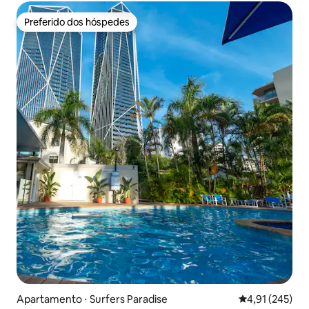
Preferido dos hóspedes
Preferido dos hóspedes
Apartamento ⋅ Surfers Paradise
4,91 de uma av
4,91 (245)