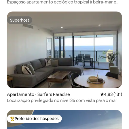
Espaçoso apartamento ecológico tropical à beira-mar e
piscina aquecida
Superhost
Superhost
Apartamento ⋅ Surfers Paradise
4,83 de uma av
4,83 (131)
Localização privilegiada no nível 36 com vista para o mar
Preferido dos hóspedes
Entre os melhores preferidos dos hóspedes