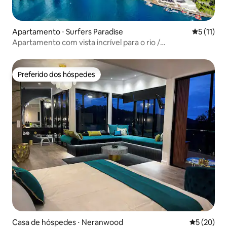
Apartamento ⋅ Surfers Paradise
5 de uma a
5 (11)
Apartamento com vista incrível para o rio /
Estacionamento gratuito
Preferido dos hóspedes
Preferido dos hóspedes
Casa de hóspedes ⋅ Neranwood
5 de uma a
5 (20)