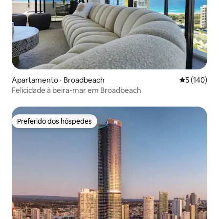
Apartamento ⋅ Broadbeach
5 de uma av
5 (140)
Felicidade à beira-mar em Broadbeach
Preferido dos hóspedes
Preferido dos hóspedes