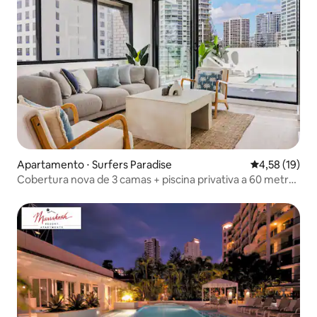
Apartamento ⋅ Surfers Paradise
4,58 de uma a
4,58 (19)
Cobertura nova de 3 camas + piscina privativa a 60 metros
da praia