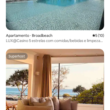
Apartamento ⋅ Broadbeach
5 de uma a
5 (10)
LUX@Casino 5 estrelas com comidas/bebidas e limpeza
grátis Vistas privativas do canto
Superhost
Superhost