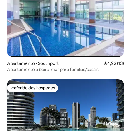
Apartamento ⋅ Southport
4,92 de uma a
4,92 (13)
Apartamento à beira-mar para famílias/casais
Preferido dos hóspedes
Preferido dos hóspedes