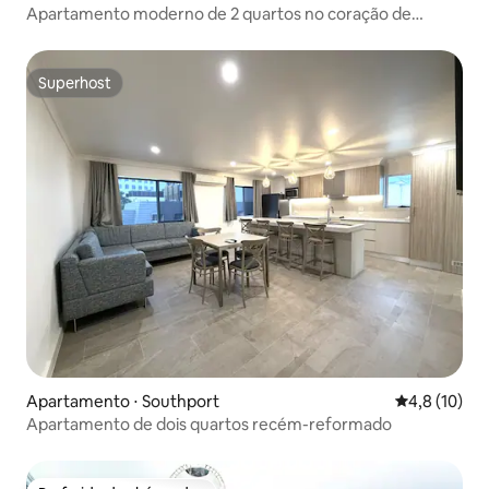
Apartamento moderno de 2 quartos no coração de
Broadbeach
Superhost
Superhost
Apartamento ⋅ Southport
4,8 de uma a
4,8 (10)
Apartamento de dois quartos recém-reformado