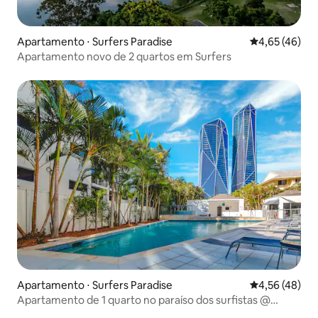
Apartamento ⋅ Surfers Paradise
4,65 de uma a
4,65 (46)
Apartamento novo de 2 quartos em Surfers
Apartamento ⋅ Surfers Paradise
4,56 de uma a
4,56 (48)
Apartamento de 1 quarto no paraíso dos surfistas @
Ipanema