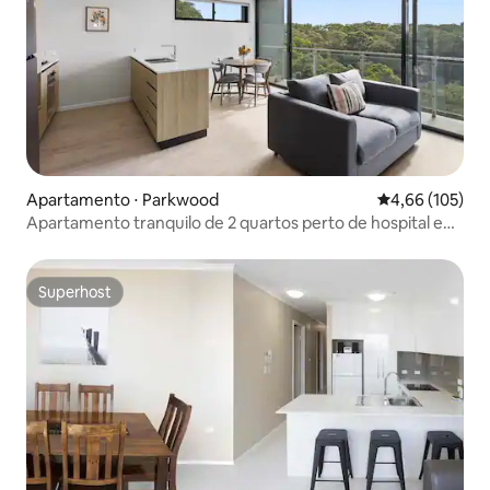
Apartamento ⋅ Parkwood
4,66 de uma av
4,66 (105)
Apartamento tranquilo de 2 quartos perto de hospital e
universidade
Superhost
Superhost