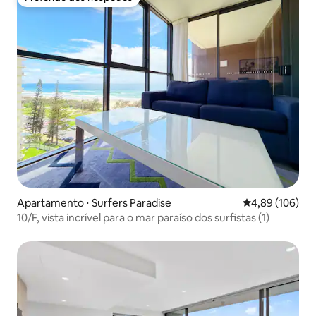
Preferido dos hóspedes
Apartamento ⋅ Surfers Paradise
4,89 de uma av
4,89 (106)
10/F, vista incrível para o mar paraíso dos surfistas (1)