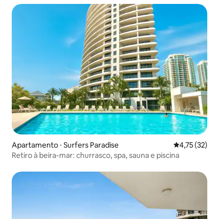
Apartamento ⋅ Surfers Paradise
4,75 de uma a
4,75 (32)
Retiro à beira-mar: churrasco, spa, sauna e piscina