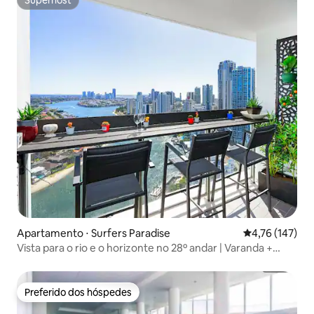
Superhost
Apartamento ⋅ Surfers Paradise
4,76 de uma av
4,76 (147)
Vista para o rio e o horizonte no 28º andar | Varanda +
estacionamento
Preferido dos hóspedes
Preferido dos hóspedes