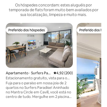
Os hóspedes concordam: estes aluguéis por
temporada de flats foram muito bem avaliados por
sua localização, limpeza e muito mais.
Preferido dos hóspedes
Preferido dos hó
Preferido dos hóspedes
Preferido dos hó
Apartamento ⋅ Surfers Para
4,92 de uma avaliação média de 
4,92 (200)
dise
Estacionamento gratuito, vista para o
mar, localização e instalações
Fuja para o paraíso em nossa joia de 2
quartos no Surfers Paradise! Aninhado
no Mantra Circle em Cavill, você está no
centro de tudo. Mergulhe em 2 piscinas
exteriores, relaxe em uma piscina
interior aquecida, vá à academia, sauna e