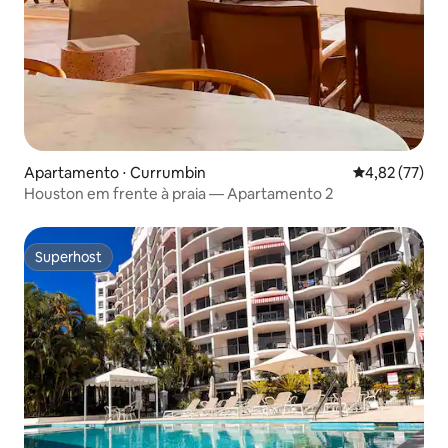
Apartamento ⋅ Currumbin
4,82 de uma a
4,82 (77)
Houston em frente à praia — Apartamento 2
Superhost
Superhost