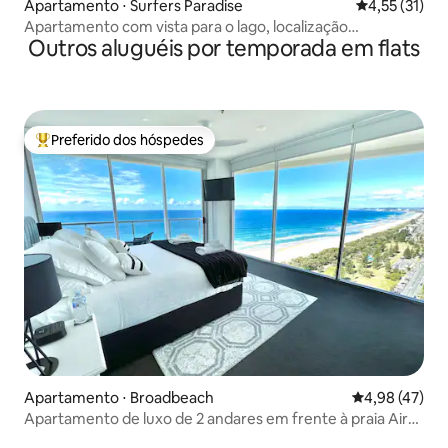
Apartamento ⋅ Surfers Paradise
4,55 de uma a
4,55 (31)
Apartamento com vista para o lago, localização
Outros aluguéis por temporada em flats
privilegiada, com vista para o rio, adequado para famílias,
com uma pequena cozinha e banheira de água quente
Preferido dos hóspedes
Entre os melhores preferidos dos hóspedes
Apartamento ⋅ Broadbeach
4,98 de uma a
4,98 (47)
Apartamento de luxo de 2 andares em frente à praia Air
on Broadbeach