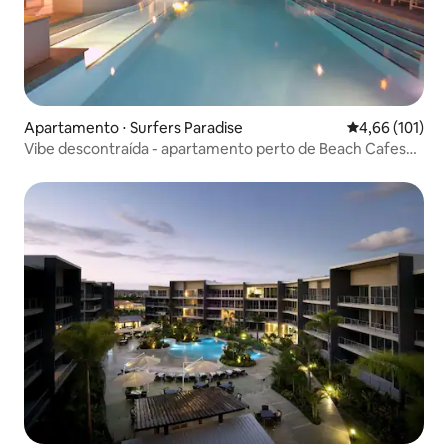
Apartamento ⋅ Surfers Paradise
4,66 de uma av
4,66 (101)
Vibe descontraída - apartamento perto de Beach Cafes
Tram