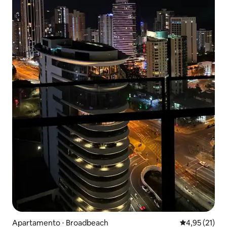
Apartamento ⋅ Broadbeach
4,95 de uma a
4,95 (21)