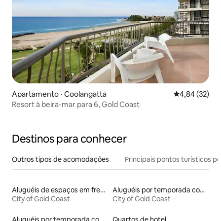
Apartamento ⋅ Coolangatta
4,84 de uma a
4,84 (32)
Resort à beira-mar para 6, Gold Coast
Destinos para conhecer
Outros tipos de acomodações
Principais pontos turísticos po
Aluguéis de espaços em frente à praia
Aluguéis por temporada com cama de altura acessível
City of Gold Coast
City of Gold Coast
Aluguéis por temporada com sauna
Quartos de hotel