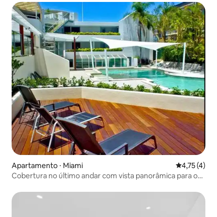
Apartamento ⋅ Miami
4,75 de uma 
4,75 (4)
Cobertura no último andar com vista panorâmica para o
mar