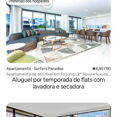
Preferido dos hóspedes
Preferido dos hóspedes
Apartamento ⋅ Surfers Paradise
4,95 de uma a
4,95 (19)
Apartamento de alto nível em Fuyong L2 * Novo e luxuoso
Aluguel por temporada de flats com
elevador direto para a porta * Super grande apartamento
* surfers paradise
lavadora e secadora