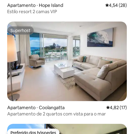
Apartamento ⋅ Hope Island
4,54 de uma a
4,54 (28)
Estilo resort 2 camas VIP
Superhost
Superhost
Apartamento ⋅ Coolangatta
4,82 de uma a
4,82 (17)
Apartamento de 2 quartos com vista para o mar
Preferido dos hóspedes