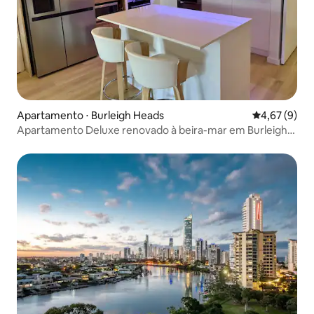
Apartamento ⋅ Burleigh Heads
4,67 de uma 
4,67 (9)
Apartamento Deluxe renovado à beira-mar em Burleigh
Heads