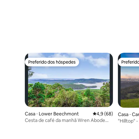
Preferido dos hóspedes
Preferid
Preferido dos hóspedes
Preferid
Casa ⋅ Lower Beechmont
4,9 de uma avaliação 
4,9 (68)
Casa ⋅ Ca
Cesta de café da manhã Wren Abode
"Hilltop" 
AFrame Lower Beechmont