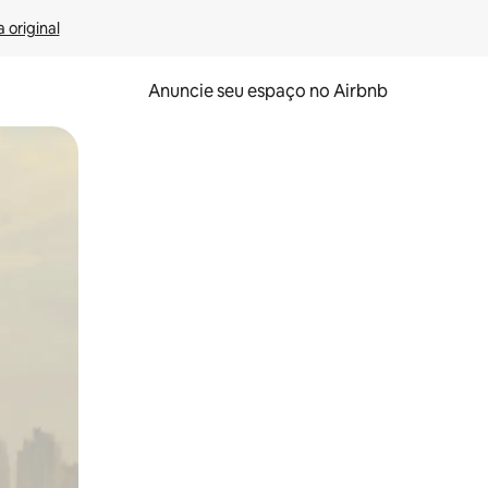
 original
Anuncie seu espaço no Airbnb
 deslizando o dedo na tela.