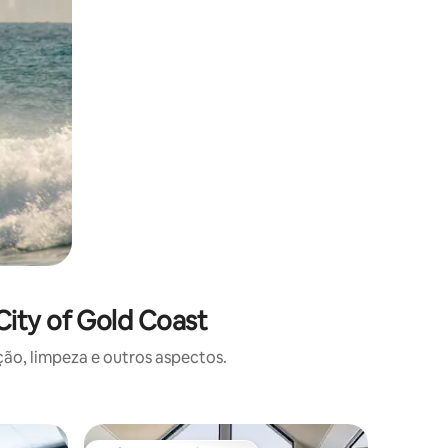
ity of Gold Coast
o, limpeza e outros aspectos.
Casa de 