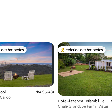
o dos hóspedes
Preferido dos hóspedes
o dos hóspedes
Entre os melhores preferidos d
média de 5, 68 avaliações
rool
4,95 de uma avaliação média de 5, 43 avalia
4,95 (43)
- Carool
Hotel-fazenda ⋅ Bilambil Heig
hts
Chalé Grandvue Farm | Vistas
panorâmicas para a água