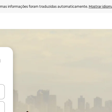
mas informações foram traduzidas automaticamente. 
Mostrar idioma
ore-os usando as seta para cima e para baixo do teclado ou tocando e