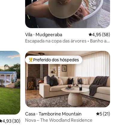
Vila ⋅ Mudgeeraba
4,95 de uma avaliação
4,95 (58)
Escapada na copa das árvores • Banho ao
ar livre • Vistas do interior
Preferido dos hóspedes
os hóspedes
Entre os melhores preferidos dos hóspedes
ções
Casa ⋅ Tamborine Mountain
5 de uma avaliação
5 (21)
Nova – The Woodland Residence
4,93 de uma avaliação média de 5, 30 avaliações
4,93 (30)