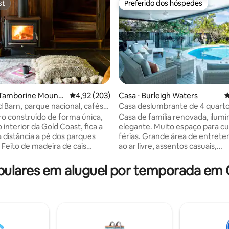
st
Preferido dos hóspedes
st
Preferido dos hóspedes
édia de 5, 464 avaliações
 Tamborine Mounta
4,92 de uma avaliação média de 5, 203 avalia
4,92 (203)
Casa ⋅ Burleigh Waters
4
d Barn, parque nacional, cafés,
Casa deslumbrante de 4 quart
tes
localização ideal
iro construído de forma única,
Casa de família renovada, ilumi
 interior da Gold Coast, fica a
elegante. Muito espaço para cur
 distância a pé dos parques
férias. Grande área de entret
 Feito de madeira de cais
ao ar livre, assentos casuais,
, o celeiro está situado em uma
churrasqueira e espreguiçadeir
e 18 acres assolada por
da piscina cintilante. Fantástico
lares em aluguel por temporada em C
ma cama king com
interno-externo. 3 quartos co
 chuveiro separado e banheira
direto à área da piscina. Bairro 
 quarto do loft. O andar de
uma curta distância a pé da prai
ssui um segundo
rota de ônibus para destinos tur
avanderia, lareira, sala de
populares. A 5 minutos da magn
ritório e cama autoinflável
Burleigh Heads e tudo o que el