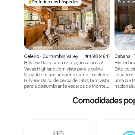
Preferido dos hóspedes
Superho
Entre os melhores preferidos dos hóspedes
Superho
Celeiro ⋅ Currumbin Valley
4,98 de uma avaliação m
4,98 (464)
Cabana ⋅
in
Hillview Dairy: uma recepção calorosa!
Hinterlan
Vacas da fazenda Highland
restauran
Vacas Highland com vista para a colina –
Este cele
Situado em um pequeno cume, o celeiro
situado no
Hillview Dairy, de cerca de 1887, tem vista
uma curta
para a deslumbrante escarpa do Monte
nacionais.
Tallebudgera, para Currumbin Creek e
reciclada
para a paisagem agrícola do vale. 🐮
fazenda d
Comodidades popu
Vacas e bezerros todos os dias 🐴
gramados verdes. U
Alimentação dos cavalos às 16h. 🐓
banheiro,
Galinhas 🐶 Cães da fazenda 🧑‍🌾 Frutas
compõem o
frescas para colher em nosso pomar
baixo po
Licença de aluguel de curta duração
banheiro/l
GCCC PCA/2023/228 Ao longo de cem
estar, esc