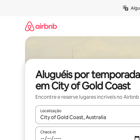
Pular
Algu
para
o
conteúdo
Aluguéis por temporada
em City of Gold Coast
Encontre e reserve lugares incríveis no Airbnb
Localização
Quando os resultados estiverem disponíveis, expl
Check-in