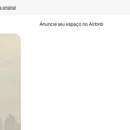
 original
Anuncie seu espaço no Airbnb
 deslizando o dedo na tela.