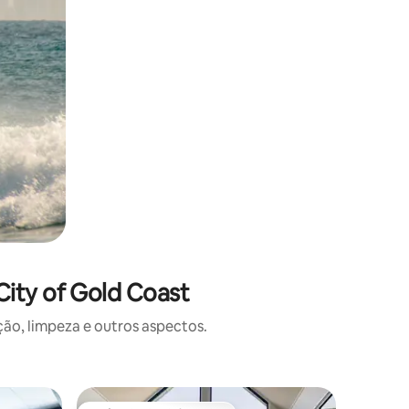
ity of Gold Coast
o, limpeza e outros aspectos.
Casa de 