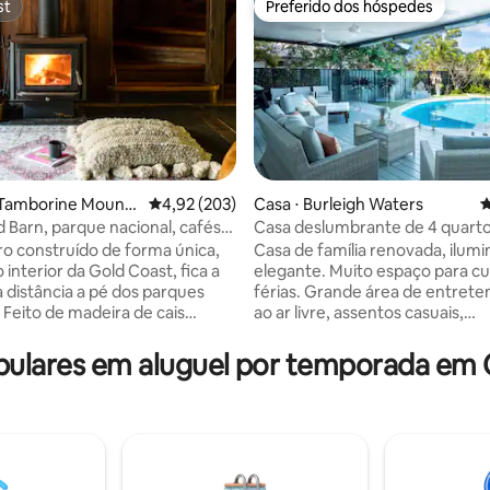
st
Preferido dos hóspedes
st
Preferido dos hóspedes
édia de 5, 464 avaliações
 Tamborine Mounta
4,92 de uma avaliação média de 5, 203 avalia
4,92 (203)
Casa ⋅ Burleigh Waters
4
d Barn, parque nacional, cafés,
Casa deslumbrante de 4 quart
tes
localização ideal
iro construído de forma única,
Casa de família renovada, ilumi
 interior da Gold Coast, fica a
elegante. Muito espaço para cur
 distância a pé dos parques
férias. Grande área de entret
 Feito de madeira de cais
ao ar livre, assentos casuais,
, o celeiro está situado em uma
churrasqueira e espreguiçadeir
e 18 acres assolada por
da piscina cintilante. Fantástico
lares em aluguel por temporada em C
ma cama king com
interno-externo. 3 quartos co
 chuveiro separado e banheira
direto à área da piscina. Bairro 
 quarto do loft. O andar de
uma curta distância a pé da prai
ssui um segundo
rota de ônibus para destinos tur
avanderia, lareira, sala de
populares. A 5 minutos da magn
ritório e cama autoinflável
Burleigh Heads e tudo o que el