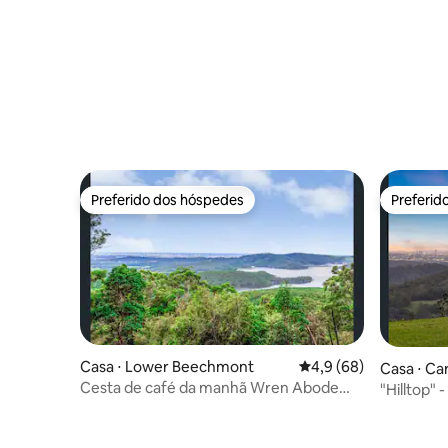
Preferido dos hóspedes
Preferid
Preferido dos hóspedes
Preferid
Casa ⋅ Lower Beechmont
4,9 de uma avaliação 
4,9 (68)
Casa ⋅ Ca
Cesta de café da manhã Wren Abode
"Hilltop" 
AFrame Lower Beechmont