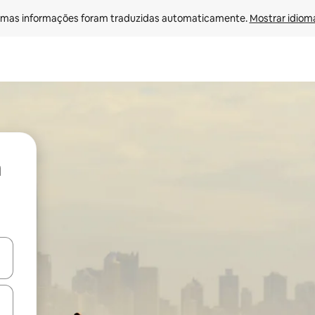
mas informações foram traduzidas automaticamente. 
Mostrar idioma
ore-os usando as seta para cima e para baixo do teclado ou tocando e