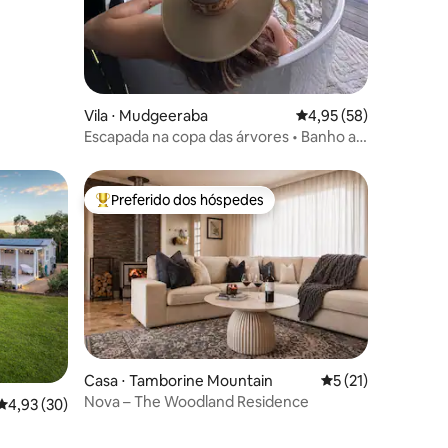
Vila ⋅ Mudgeeraba
4,95 de uma avaliação
4,95 (58)
Escapada na copa das árvores • Banho ao
ar livre • Vistas do interior
Preferido dos hóspedes
Entre os melhores preferidos dos hóspedes
ções
Casa ⋅ Tamborine Mountain
5 de uma avaliação
5 (21)
Nova – The Woodland Residence
4,93 de uma avaliação média de 5, 30 avaliações
4,93 (30)