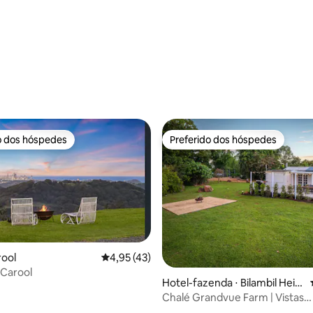
o dos hóspedes
Preferido dos hóspedes
o dos hóspedes
Preferido dos hóspedes
média de 5, 68 avaliações
rool
4,95 de uma avaliação média de 5, 43 avalia
4,95 (43)
- Carool
Hotel-fazenda ⋅ Bilambil Heig
hts
Chalé Grandvue Farm | Vistas
panorâmicas para a água