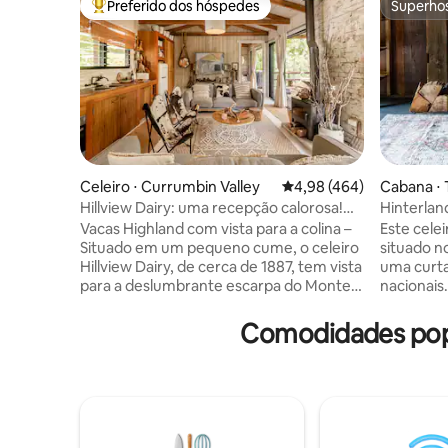
Preferido dos hóspedes
Superho
Entre os melhores preferidos dos hóspedes
Superho
Celeiro ⋅ Currumbin Valley
4,98 de uma avaliação m
4,98 (464)
Cabana ⋅
in
Hillview Dairy: uma recepção calorosa!
Hinterlan
Vacas da fazenda Highland
restauran
Vacas Highland com vista para a colina –
Este cele
Situado em um pequeno cume, o celeiro
situado no
Hillview Dairy, de cerca de 1887, tem vista
uma curta
para a deslumbrante escarpa do Monte
nacionais.
Tallebudgera, para Currumbin Creek e
reciclada
para a paisagem agrícola do vale. 🐮
fazenda d
Comodidades popu
Vacas e bezerros todos os dias 🐴
gramados verdes. U
Alimentação dos cavalos às 16h. 🐓
banheiro,
Galinhas 🐶 Cães da fazenda 🧑‍🌾 Frutas
compõem o
frescas para colher em nosso pomar
baixo po
Licença de aluguel de curta duração
banheiro/l
GCCC PCA/2023/228 Ao longo de cem
estar, esc