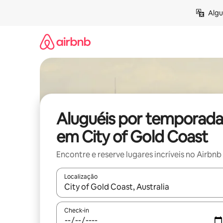
Pular
Algu
para
o
conteúdo
Aluguéis por temporada
em City of Gold Coast
Encontre e reserve lugares incríveis no Airbnb
Localização
Quando os resultados estiverem disponíveis, expl
Check-in