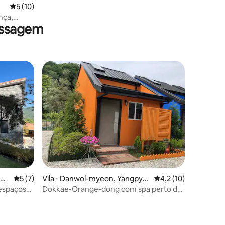
ções
5 de uma avaliação média de 5, 10 avaliações
5 (10)
nça,
assagem
campo
eon
5 de uma avaliação média de 5, 7 avaliações
5 (7)
Vila ⋅ Danwol-myeon, Yangpye
4,2 de uma avaliação
4,2 (10)
ong
 espaçosa
Dokkae-Orange-dong com spa perto de
Vivaldi, Dae Myeong