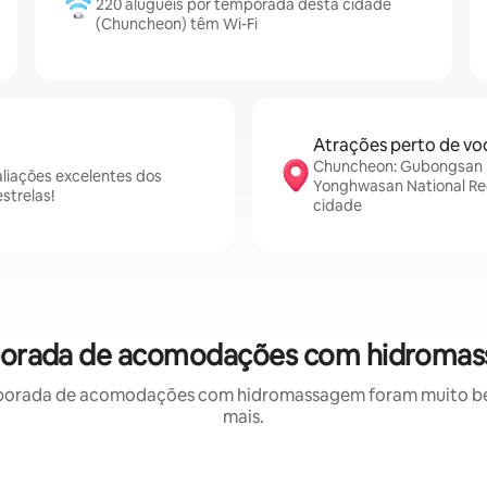
220 aluguéis por temporada desta cidade
(Chuncheon) têm Wi-Fi
Atrações perto de vo
Chuncheon: Gubongsan M
liações excelentes dos
Yonghwasan National Rec
strelas!
cidade
porada de acomodações com hidromas
porada de acomodações com hidromassagem foram muito bem 
mais.