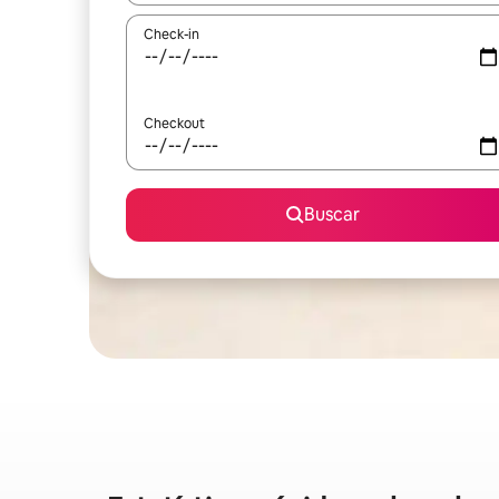
Check-in
Checkout
Buscar