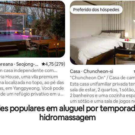
st
Preferido dos hóspedes
st
Preferido dos hóspedes
oreana ⋅ Seojong-m
4,75 de uma avaliação média de 5, 279 avalia
4,75 (279)
ngpyeong
m casa independente com
édia de 5, 165 avaliações
Casa ⋅ Chuncheon-si
m Yangpyeong "Aria House"
Aria House, uma vila premium
"Chuncheon On" / Casa de cam
na localizada no topo, ao pé das
exclusiva com quintal / Acomo
Esta casa unifamiliar privada 
s, em Yangpyeong. Você pode
para famílias e grupos / Até 6 
sala de estar, 2 quartos, 1 sótão
 de um refúgio privativo em um
2 banheiros e uma cozinha espaç
plo de 350 pyeong (1.158 pés
um sótão e uma sala de jogos n
s) no meio das montanhas, que
s populares em aluguel por tempor
segundo andar, para que você 
para um único grupo. Desfrute
ficar confortavelmente com sua
hidromassagem
axamento perfeito com a vista
amigos com crianças. A higiene e a
pela janela. A piscina externa
limpeza são mantidas de forma
usada o ano todo com água
por meio da gestão regular da
e você pode nadar e assistir a