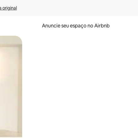
 original
Anuncie seu espaço no Airbnb
 deslizando o dedo na tela.