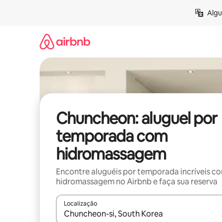
Pular
Algu
para
o
conteúdo
Chuncheon: aluguel por
temporada com
hidromassagem
Encontre aluguéis por temporada incríveis c
hidromassagem no Airbnb e faça sua reserva
Localização
Quando os resultados estiverem disponíveis, expl