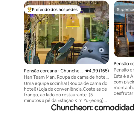
Preferido dos hóspedes
Superho
Entre os melhores preferidos dos hóspedes
Superho
Pensão c
yeon, Ya
Pensão e
Pensão coreana ⋅ Chuncheo
4,99 de uma avaliação m
4,99 (165)
piscina e
Esta é a 
n-si
Han Team Man. Roupa de cama de hotel.
com pisci
Churrasco. Em frente à loja de
Uma equipe sozinha! (Roupa de cama do
montanha
conveniência.Em frente à estação de
hotel) (Loja de conveniência.Costelas de
desfrutar
Kim Yu-jeong. Hanaro Mart. 10 minutos
frango, ao lado do restaurante. (5
espaço am
para o centro da cidade. Net*Bever
minutos a pé da Estação Kim Yu-jeong)
quadrado
(Javin)
Chuncheon: comodidade
Railbike 2 minutos a pé. 10 minutos de
alugamos 
carro até o centro da cidade.
de um rel
■Consultas: Talk OpenID Jcabin Kim
que entra 
☆Yu-jeong Sangha está a 5 minutos a pé.
pode ser 
☆Loja de conveniência a 1 minuto a pé.
aquecida, 