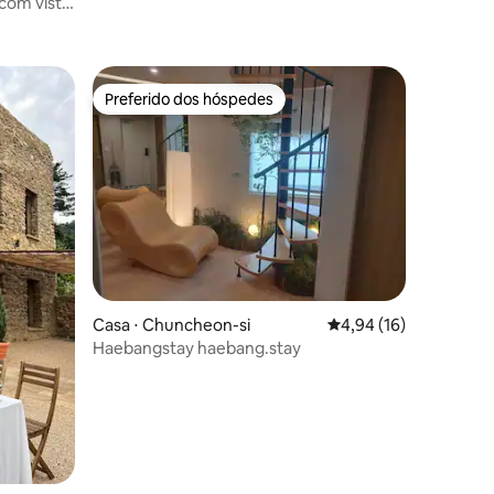
com vista
ções
Pensão completa privativa no 3º andar.
dim de
Desconto de 10% para estadias
ae, Bloco
prolongadas.
Preferido dos hóspedes
Preferido dos hóspedes
Casa ⋅ Chuncheon-si
4,94 de uma avaliação
4,94 (16)
Haebangstay haebang.stay