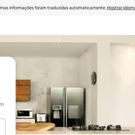
mas informações foram traduzidas automaticamente. 
Mostrar idioma
om
ore-os usando as seta para cima e para baixo do teclado ou tocando e