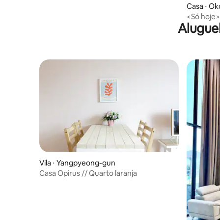
Casa ⋅ O
eong-gu
<Só hoje
Alugue
com jacuzz
Vila ⋅ Yangpyeong-gun
Casa Opirus // Quarto laranja