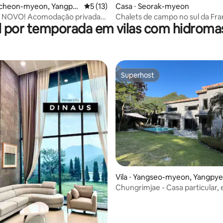
kcheon-myeon, Yangpy
5 de uma avaliação média de 5, 13 avalia
5 (13)
Casa ⋅ Seorak-myeon
n
> NOVO! Acomodação privada
Chalets de campo no sul da Fra
l por temporada em vilas com hidrom
i ao ar livre
Chalets de campo Chalets de 
Superhost
Superhost
Vila ⋅ Yangseo-myeon, Yangpy
g
Chungrimjae - Casa particular,
e luxuosa na floresta