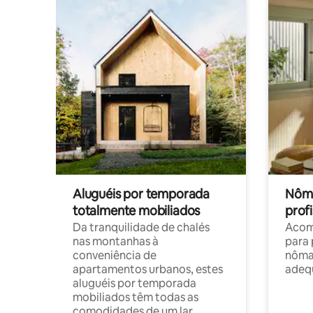
Aluguéis por temporada
Nôma
totalmente mobiliados
profi
Da tranquilidade de chalés
Acom
nas montanhas à
para 
conveniência de
nôma
apartamentos urbanos, estes
adequ
aluguéis por temporada
mobiliados têm todas as
comodidades de um lar.