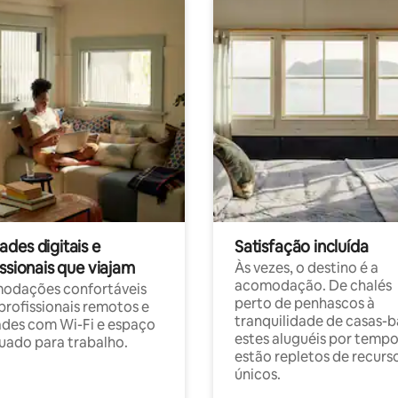
des digitais e
Satisfação incluída
ssionais que viajam
Às vezes, o destino é a
acomodação. De chalés
odações confortáveis
perto de penhascos à
profissionais remotos e
tranquilidade de casas-b
des com Wi-Fi e espaço
estes aluguéis por temp
ado para trabalho.
estão repletos de recurs
únicos.