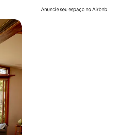
Anuncie seu espaço no Airbnb
 deslizando o dedo na tela.