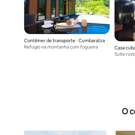
Contêiner de transporte ⋅ Cumbaratza
Refúgio na montanha com fogueira
Casa cuba
Suíte rúst
O c