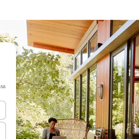
asa
ore-os usando as seta para cima e para baixo do teclado ou tocando e