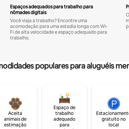
Espaços adequados para trabalho para
P
nômades digitais
O
Você viaja a trabalho? Encontre uma
m
acomodação para uma estadia longa com Wi-
p
Fi de alta velocidade e espaço adequado para
trabalho.
odidades populares para aluguéis men
Espaço de
Aceita
trabalho
Estacionament
animais de
adequado
gratuito no
estimação
para
local