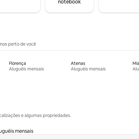
notebook
inos perto de você
Florença
Atenas
Mi
Aluguéis mensais
Aluguéis mensais
Alu
calizações e algumas propriedades.
uguéis mensais