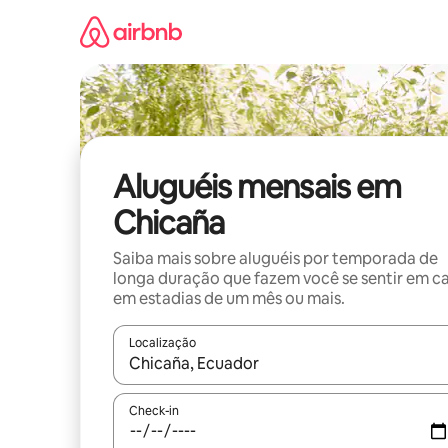
Pular
para
o
conteúdo
Aluguéis mensais em
Chicaña
Saiba mais sobre aluguéis por temporada de
longa duração que fazem você se sentir em c
em estadias de um mês ou mais.
Localização
Quando os resultados estiverem disponíveis, expl
Check-in