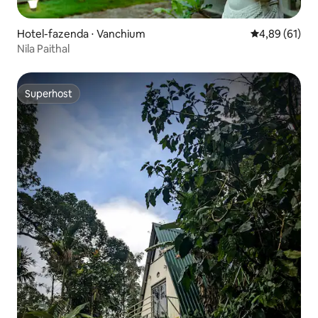
Hotel-fazenda ⋅ Vanchium
4,89 de uma a
4,89 (61)
Nila Paithal
Superhost
Superhost