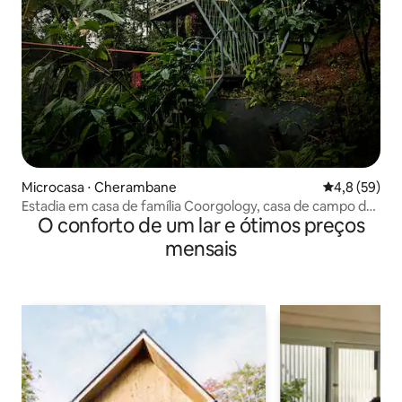
Microcasa ⋅ Cherambane
4,8 de uma a
4,8 (59)
Estadia em casa de família Coorgology, casa de campo de
O conforto de um lar e ótimos preços
luxo em fazenda de café
mensais