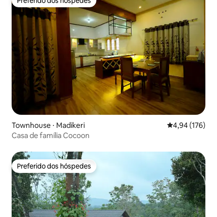
Preferido dos hóspedes
Preferido dos hóspedes
Townhouse ⋅ Madikeri
4,94 de uma av
4,94 (176)
Casa de família Cocoon
Preferido dos hóspedes
Preferido dos hóspedes