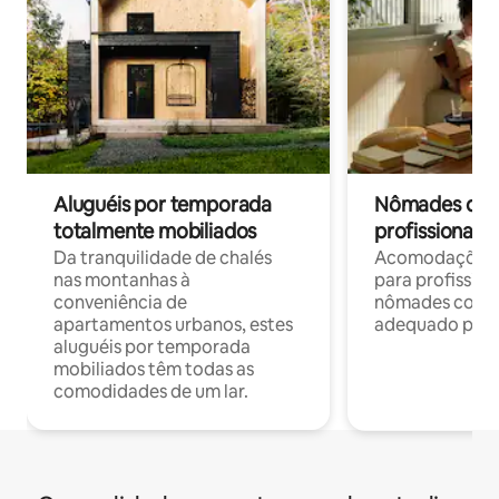
Aluguéis por temporada
Nômades digit
totalmente mobiliados
profissionais 
Da tranquilidade de chalés
Acomodações c
nas montanhas à
para profission
conveniência de
nômades com W
apartamentos urbanos, estes
adequado para 
aluguéis por temporada
mobiliados têm todas as
comodidades de um lar.