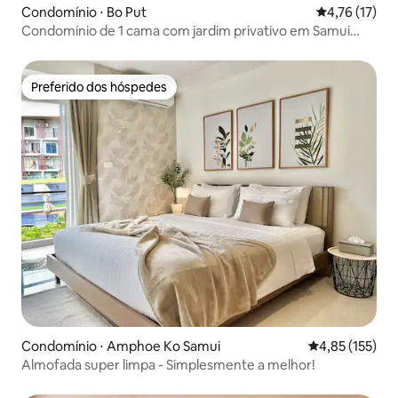
Condomínio ⋅ Bo Put
4,76 de uma a
4,76 (17)
Condomínio de 1 cama com jardim privativo em Samui
Sunrise 24
Preferido dos hóspedes
Preferido dos hóspedes
Condomínio ⋅ Amphoe Ko Samui
4,85 de uma av
4,85 (155)
Almofada super limpa - Simplesmente a melhor!