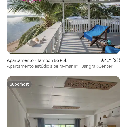
Apartamento ⋅ Tambon Bo Put
4,71 de uma a
4,71 (28)
Apartamento estúdio à beira-mar nº 1 Bangrak Center
Superhost
Superhost