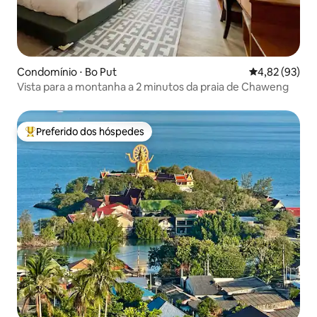
Condomínio ⋅ Bo Put
4,82 de uma a
4,82 (93)
Vista para a montanha a 2 minutos da praia de Chaweng
Preferido dos hóspedes
Entre os melhores preferidos dos hóspedes