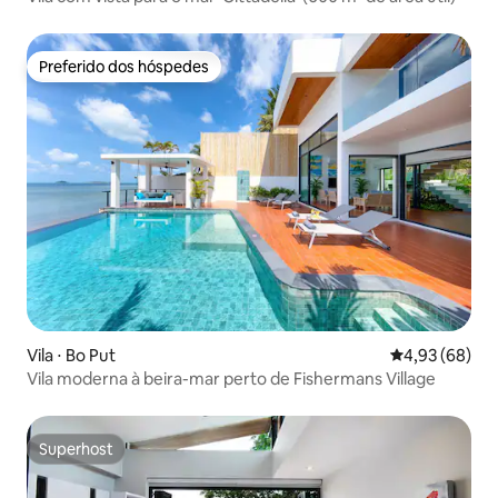
Preferido dos hóspedes
Preferido dos hóspedes
Vila ⋅ Bo Put
4,93 de uma a
4,93 (68)
Vila moderna à beira-mar perto de Fishermans Village
Superhost
Superhost