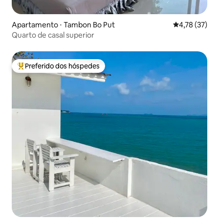
Apartamento ⋅ Tambon Bo Put
4,78 de uma a
4,78 (37)
Quarto de casal superior
Preferido dos hóspedes
Entre os melhores preferidos dos hóspedes