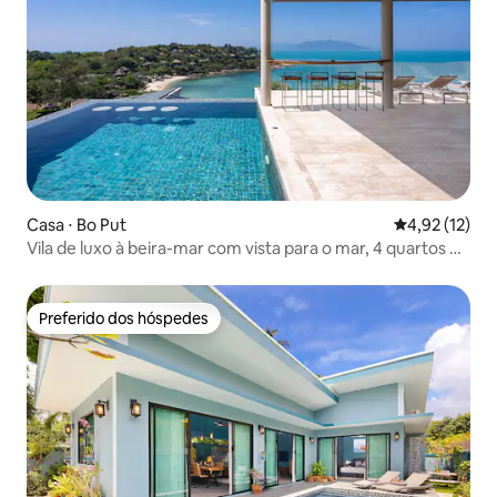
Casa ⋅ Bo Put
4,92 de uma a
4,92 (12)
Vila de luxo à beira-mar com vista para o mar, 4 quartos e
piscina • Pôr do sol
Preferido dos hóspedes
Preferido dos hóspedes