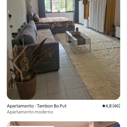
Apartamento ⋅ Tambon Bo Put
4,8 de uma a
4,8 (46)
Apartamento moderno