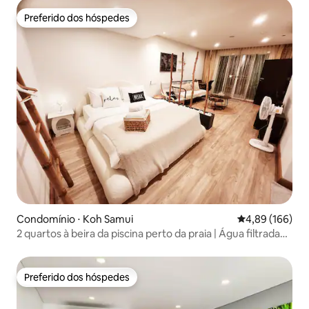
Preferido dos hóspedes
Preferido dos hóspedes
Condomínio ⋅ Koh Samui
4,89 de uma av
4,89 (166)
2 quartos à beira da piscina perto da praia | Água filtrada
no quarto
Preferido dos hóspedes
Preferido dos hóspedes