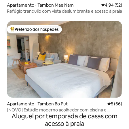
Apartamento ⋅ Tambon Mae Nam
4,94 de uma a
4,94 (52)
Refúgio tranquilo com vista deslumbrante e acesso à praia
Preferido dos hóspedes
Entre os melhores preferidos dos hóspedes
Apartamento ⋅ Tambon Bo Put
5 de uma a
5 (66)
[NOVO] Estúdio moderno acolhedor com piscina e
Aluguel por temporada de casas com
academia
acesso à praia