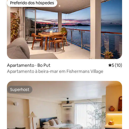
Preferido dos hóspedes
Preferido dos hóspedes
Apartamento ⋅ Bo Put
5 de uma a
5 (10)
Apartamento à beira-mar em Fishermans Village
Superhost
Superhost