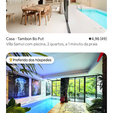
Casa ⋅ Tambon Bo Put
4,96 de uma a
4,96 (49)
Villa Samui com piscina, 2 quartos, a 1 minuto da praia
Preferido dos hóspedes
Entre os melhores preferidos dos hóspedes