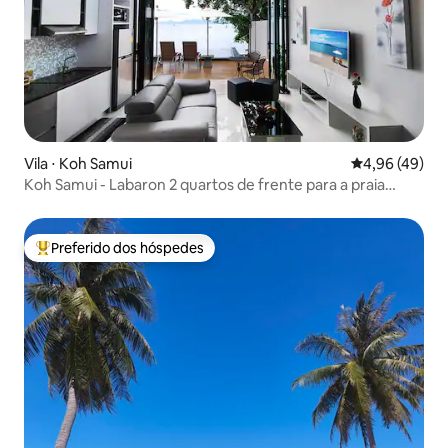
Vila ⋅ Koh Samui
4,96 de uma a
4,96 (49)
Koh Samui - Labaron 2 quartos de frente para a praia
Família
Preferido dos hóspedes
Entre os melhores preferidos dos hóspedes