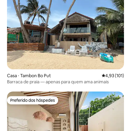
Casa ⋅ Tambon Bo Put
4,93 de uma av
4,93 (101)
Barraca de praia — apenas para quem ama animais
Preferido dos hóspedes
Preferido dos hóspedes