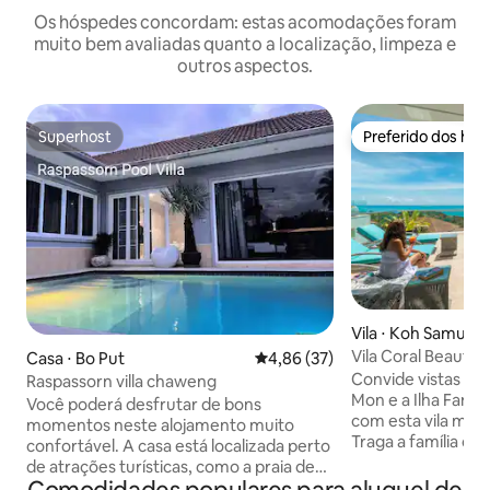
Os hóspedes concordam: estas acomodações foram
muito bem avaliadas quanto a localização, limpeza e
outros aspectos.
Superhost
Preferido dos hó
Superhost
Preferido dos hó
Vila ⋅ Koh Samui
Vila Coral Beauty (
Casa ⋅ Bo Put
4,86 de uma avaliação média de
4,86 (37)
acesso a pé até a p
Convide vistas pa
Raspassorn villa chaweng
Mon e a Ilha Fan d
Você poderá desfrutar de bons
com esta vila mod
momentos neste alojamento muito
Traga a família o
confortável. A casa está localizada perto
para desfrutar de
de atrações turísticas, como a praia de
água de dentro da
Chaweng e a praia de Bangrak. O