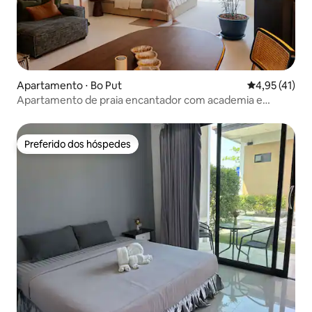
Apartamento ⋅ Bo Put
4,95 de uma a
4,95 (41)
Apartamento de praia encantador com academia e
piscina
Preferido dos hóspedes
Preferido dos hóspedes