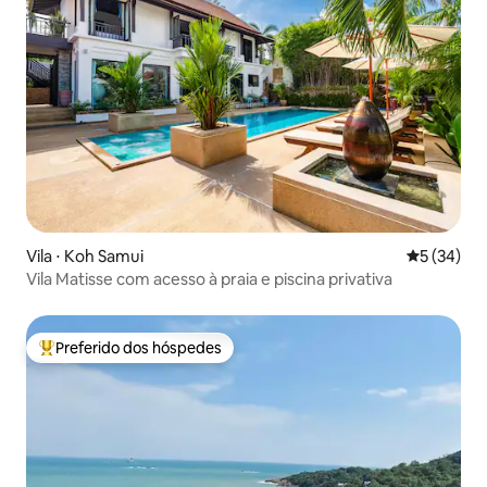
Vila ⋅ Koh Samui
5 de uma a
5 (34)
Vila Matisse com acesso à praia e piscina privativa
Preferido dos hóspedes
Entre os melhores preferidos dos hóspedes