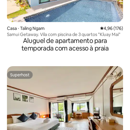
Casa ⋅ Taling Ngam
4,96 de uma av
4,96 (176)
Samui Getaway. Vila com piscina de 3 quartos "Kluay Mai"
Aluguel de apartamento para
temporada com acesso à praia
Superhost
Superhost