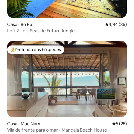
Casa ⋅ Bo Put
4,94 de uma a
4,94 (36)
Loft Z Loft Seaside FutureJungle
Preferido dos hóspedes
Entre os melhores preferidos dos hóspedes
Casa ⋅ Mae Nam
5 de uma a
5 (25)
Vila de frente para o mar - Mandala Beach House