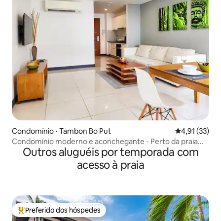
Condomínio ⋅ Tambon Bo Put
4,91 de uma a
4,91 (33)
Condomínio moderno e aconchegante - Perto da praia
Outros aluguéis por temporada com
em Koh Samui
acesso à praia
Preferido dos hóspedes
Entre os melhores preferidos dos hóspedes