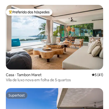
Preferido dos hóspedes
Entre os melhores preferidos dos hóspedes
Casa ⋅ Tambon Maret
5 de uma a
5 (41)
Vila de luxo nova em folha de 5 quartos
Superhost
Superhost