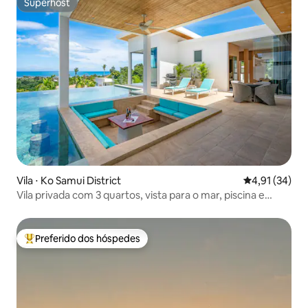
Superhost
Superhost
Vila ⋅ Ko Samui District
4,91 de uma a
4,91 (34)
Vila privada com 3 quartos, vista para o mar, piscina e
vinho em Silver Beach
Preferido dos hóspedes
Entre os melhores preferidos dos hóspedes