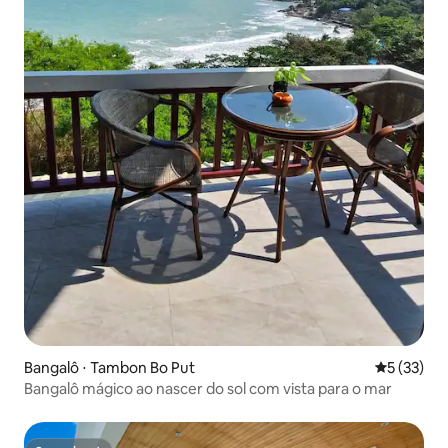
Bangalô ⋅ Tambon Bo Put
5 de uma a
5 (33)
Bangalô mágico ao nascer do sol com vista para o mar