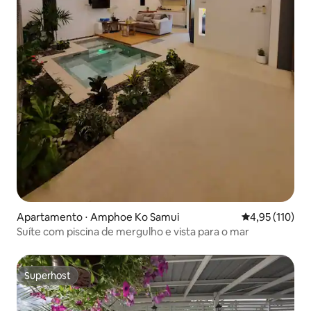
Apartamento ⋅ Amphoe Ko Samui
4,95 de uma av
4,95 (110)
Suíte com piscina de mergulho e vista para o mar
Superhost
Superhost