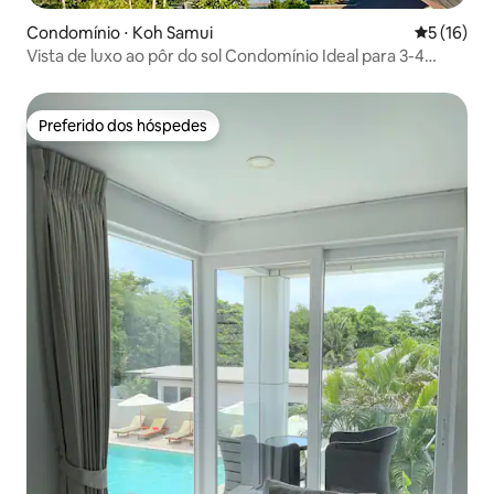
Condomínio ⋅ Koh Samui
5 de uma a
5 (16)
Vista de luxo ao pôr do sol Condomínio Ideal para 3-4
hóspedes.
Preferido dos hóspedes
Preferido dos hóspedes