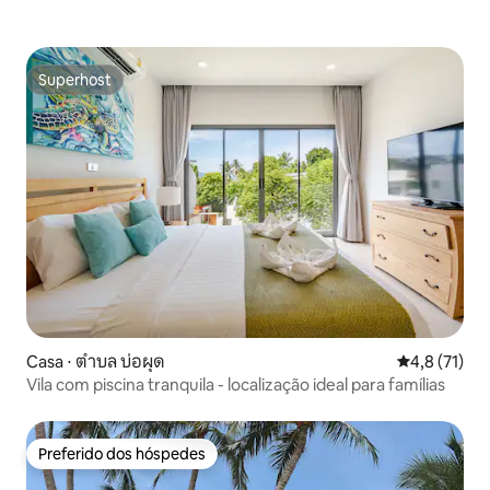
Superhost
Superhost
Casa ⋅ ตำบล บ่อผุด
4,8 de uma a
4,8 (71)
Vila com piscina tranquila - localização ideal para famílias
Preferido dos hóspedes
Preferido dos hóspedes