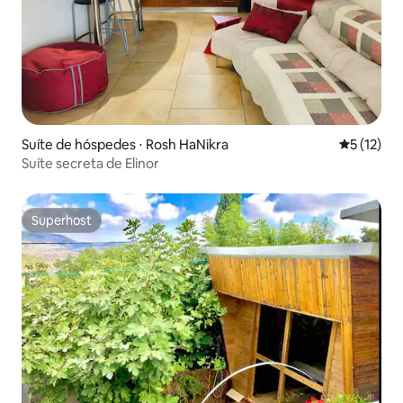
Suíte de hóspedes ⋅ Rosh HaNikra
5 de uma a
5 (12)
Suíte secreta de Elinor
Superhost
Superhost