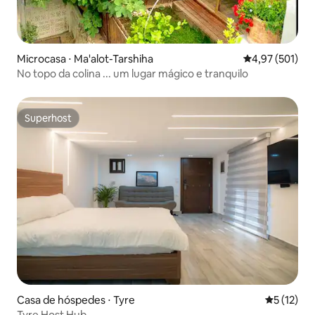
Microcasa ⋅ Ma'alot-Tarshiha
4,97 de uma av
4,97 (501)
No topo da colina ... um lugar mágico e tranquilo
Superhost
Superhost
Casa de hóspedes ⋅ Tyre
5 de uma a
5 (12)
Tyre Host Hub