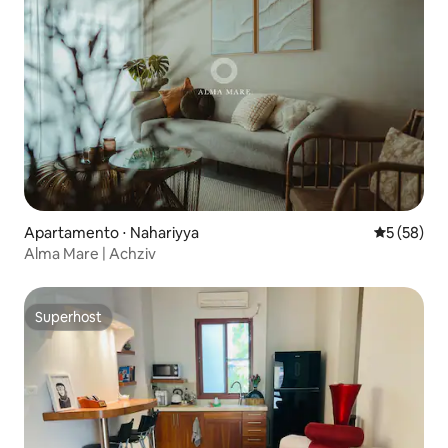
Apartamento ⋅ Nahariyya
5 de uma a
5 (58)
Alma Mare | Achziv
Superhost
Superhost