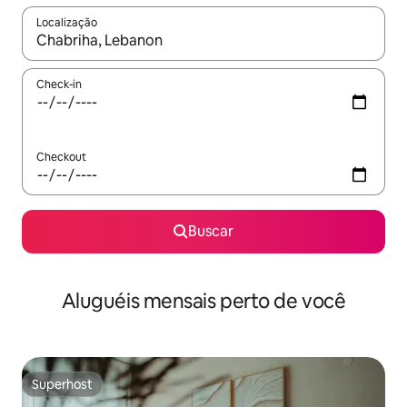
Localização
Quando os resultados estiverem disponíveis, explore-os usando
Check-in
Checkout
Buscar
Aluguéis mensais perto de você
Superhost
Superhost