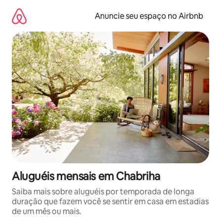
Pular
para
Anuncie seu espaço no Airbnb
o
conteúdo
Aluguéis mensais em Chabriha
Saiba mais sobre aluguéis por temporada de longa
duração que fazem você se sentir em casa em estadias
de um mês ou mais.