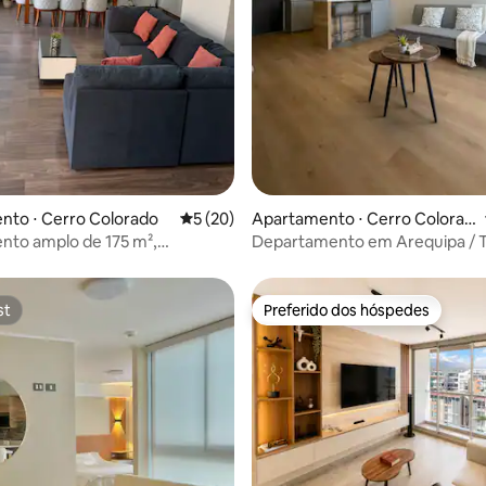
média de 5, 60 avaliações
nto ⋅ Cerro Colorado
5 de uma avaliação média de 5, 20 avalia
5 (20)
Apartamento ⋅ Cerro Colorad
o
nto amplo de 175 m²,
Departamento em Arequipa / T
 localização
luxo
st
Preferido dos hóspedes
st
Preferido dos hóspedes