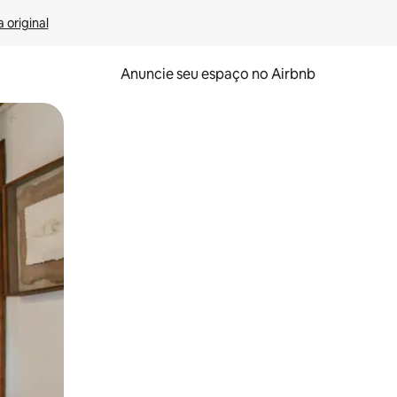
 original
Anuncie seu espaço no Airbnb
 deslizando o dedo na tela.