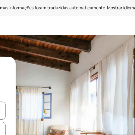
mas informações foram traduzidas automaticamente. 
Mostrar idioma
ore-os usando as seta para cima e para baixo do teclado ou tocando e