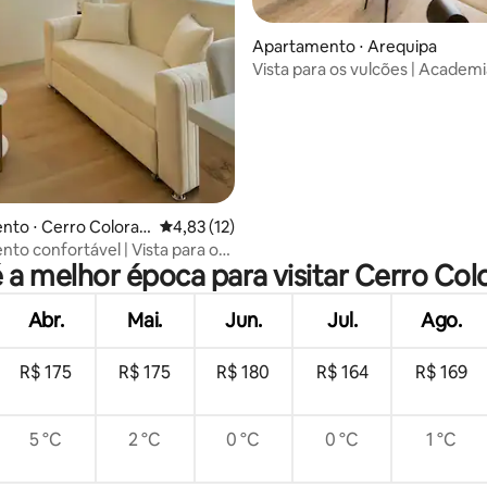
 média de 5, 6 avaliações
Apartamento ⋅ Arequipa
Vista para os vulcões | Academi
Novidade Cayma
nto ⋅ Cerro Colorad
4,83 de uma avaliação média de 5, 12 avalia
4,83 (12)
to confortável | Vista para o
 a melhor época para visitar Cerro Co
Zona executiva
Abr.
Mai.
Jun.
Jul.
Ago.
R$ 175
R$ 175
R$ 180
R$ 164
R$ 169
5 °C
2 °C
0 °C
0 °C
1 °C