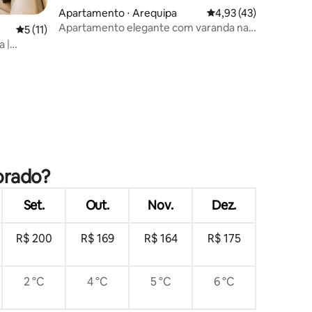
Apartamento ⋅ Arequipa
4,93 de uma avaliação
4,93 (43)
Apartamento elegante com varanda na
5 de uma avaliação média de 5, 11 avaliações
5 (11)
melhor região
a |
ções
lorado?
Set.
Out.
Nov.
Dez.
R$ 200
R$ 169
R$ 164
R$ 175
2 °C
4 °C
5 °C
6 °C