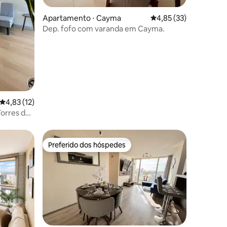
Apartamento ⋅ Cayma
4,85 de uma avaliação
4,85 (33)
Dep. fofo com varanda em Cayma.
ções
4,83 de uma avaliação média de 5, 12 avaliações
4,83 (12)
orres de
Preferido dos hóspedes
Preferido dos hóspedes