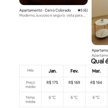
Apartamento ⋅ Cerro Colorado
5 de uma avaliação
5 (6)
Moderno, luxuoso e seguro: vista para o
vulcão Misti
Apartame
o
Apartamen
Qual é
vulcão | 
Mês
Jan.
Fev.
Mar.
R$ 175
R$ 169
R$ 164
Preço
médio
6 °C
6 °C
6 °C
Temp.
média