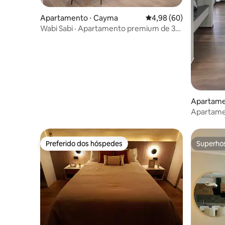
Apartamento ⋅ Cayma
4,98 de uma avaliação 
4,98 (60)
Wabi Sabi · Apartamento premium de 3
quartos
Apartame
Apartame
excelente
Preferido dos hóspedes
Superho
Preferido dos hóspedes
Superho