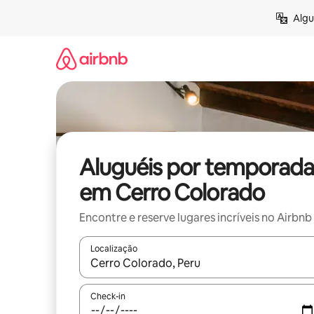
Pular
Algu
para
o
conteúdo
Aluguéis por temporada
em Cerro Colorado
Encontre e reserve lugares incríveis no Airbnb
Localização
Quando os resultados estiverem disponíveis, expl
Check-in