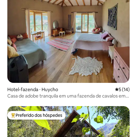
Hotel-fazenda ⋅ Huycho
5 de uma a
5 (14)
Casa de adobe tranquila em uma fazenda de cavalos em
Huaran/Arin
Preferido dos hóspedes
Entre os melhores preferidos dos hóspedes