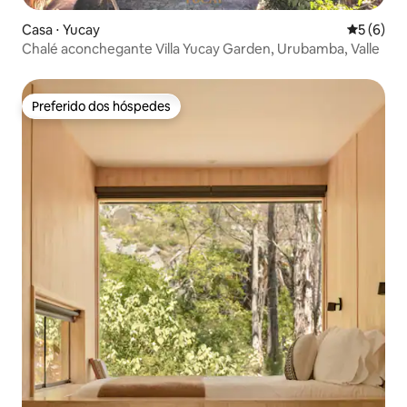
Casa ⋅ Yucay
5 de uma 
5 (6)
Chalé aconchegante Villa Yucay Garden, Urubamba, Valle
Preferido dos hóspedes
Preferido dos hóspedes