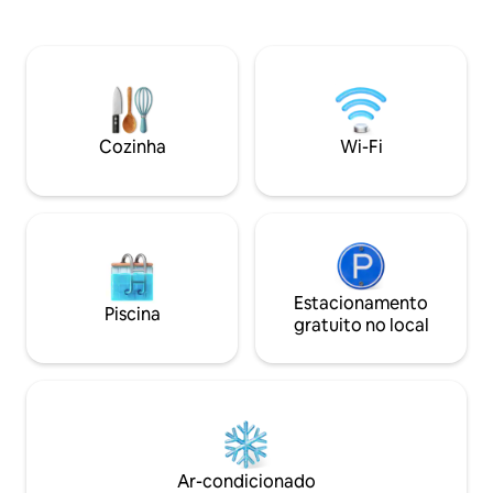
Construído em terras sagradas incas,
Aproveite as áreas
que já abrigaram a linhagem de Inca
o defumador/chur
Manco Cápac, este refúgio tranquilo fica
momentos inesquec
a apenas 10 minutos a pé de
design acolhedor
Sacsayhuamán e da Plaza de Armas.
espaçosos e as ja
Temos também outras acomodações
conectam você à n
únicas em Cusco (banheira de
casais, famílias 
Cozinha
Wi-Fi
hidromassagem, vista e jardim). Entre
buscam privacidad
em contato conosco caso queira
opções.
Estacionamento
Piscina
gratuito no local
Ar-condicionado