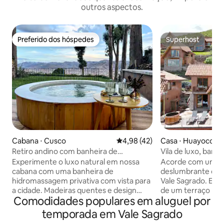
outros aspectos.
Preferido dos hóspedes
Superhost
Preferido dos hóspedes
Superhost
Cabana ⋅ Cusco
4,98 de uma avaliação média de
4,98 (42)
Casa ⋅ Huayoccari
Retiro andino com banheira de
Vila de luxo, ban
hidromassagem · Vistas e jardim
e vistas incríveis 
Experimente o luxo natural em nossa
Acorde com uma v
cabana com uma banheira de
deslumbrante das
hidromassagem privativa com vista para
Vale Sagrado. Esta 
a cidade. Madeiras quentes e design
de um terraço pa
Comodidades populares em aluguel por
moderno criam um retiro sereno onde
banheira de hidro
você pode mergulhar sob as estrelas e
vista para o vale, 
temporada em Vale Sagrado
sentir a beleza tranquila dos Andes.
nascer do sol ou o