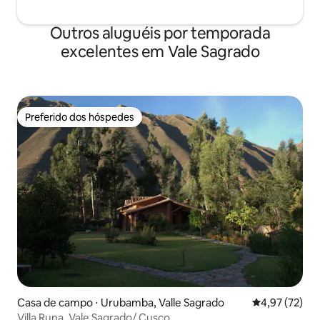
Outros aluguéis por temporada
excelentes em Vale Sagrado
Preferido dos hóspedes
Preferido dos hóspedes
Casa de campo ⋅ Urubamba, Valle Sagrado
4,97 de uma a
4,97 (72)
Villa Runa, Vale Sagrado/ Cusco