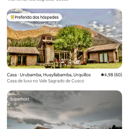
Preferido dos hóspedes
Entre os melhores preferidos dos hóspedes
Casa ⋅ Urubamba, Huayllabamba, Urquillos
4,98 de uma av
4,98 (60)
Casa de luxo no Vale Sagrado de Cusco
Superhost
Superhost