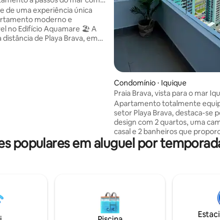
amento
e de uma experiência única
artamento moderno e
l no Edifício Aquamare 🏖 A
 distância de Playa Brava, em
residencial tranquila e segura,
restaurantes famosos e áreas
Condomínio ⋅ Iquique
 e relaxe em suas 2 piscinas:
Praia Brava, vista para o mar Iq
rada ideal para qualquer
2B, Full
Apartamento totalmente equi
ano e outra perfeita para
setor Playa Brava, destaca-se p
ou conversar com amigos.
design com 2 quartos, uma ca
quecida todos os dias do verão e
casal e 2 banheiros que propo
o ano apenas fins de semana
 populares em aluguel por temporad
maior privacidade, ideal para ca
amigos ou família. Oferece tota
conforto com cozinha equipada
todas as comodidades para uma
tranquila. Sua localização privil
permite acesso a pé à praia, re
e lojas, supermercados e comb
conforto, funcionalidade e exc
Estac
conectividade a poucos minuto
i
Piscina