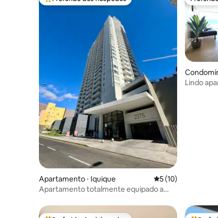
Entre os melhores preferidos dos hóspedes
Preferid
Condomíni
Lindo apa
vista par
Apartamento ⋅ Iquique
5 de uma avaliação 
5 (10)
Apartamento totalmente equipado a
poucos passos da praia