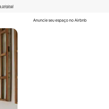
 original
Anuncie seu espaço no Airbnb
 deslizando o dedo na tela.