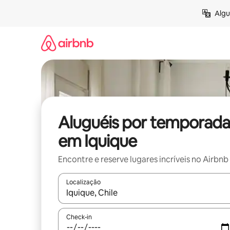
Pular
Algu
para
o
conteúdo
Aluguéis por temporada
em Iquique
Encontre e reserve lugares incríveis no Airbnb
Localização
Quando os resultados estiverem disponíveis, expl
Check-in