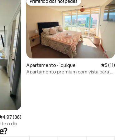
Preferido dos hóspedes
os hóspedes
Preferido dos hóspedes
ções
Apartamento ⋅ Iquique
5 de uma avaliação
5 (11)
Apartamento premium com vista para o
mar.
4,97 de uma avaliação média de 5, 36 avaliações
4,97 (36)
te o dia
e?