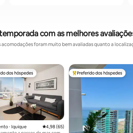
 temporada com as melhores avaliaçõe
 acomodações foram muito bem avaliadas quanto a localizaçã
rido dos hóspedes
Preferido dos hóspedes
 melhores preferidos dos hóspedes
Entre os melhores preferidos d
média de 5, 16 avaliações
to ⋅ Iquique
4,98 de uma avaliação média de 5, 65 avalia
4,98 (65)
tamento a passos do mar com