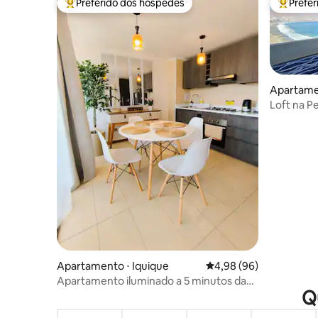
Preferido dos hóspedes
Prefe
Entre os melhores preferidos dos hóspedes
Entre os
Apartamen
Loft na P
Apartamento ⋅ Iquique
4,98 de uma avaliação 
4,98 (96)
Apartamento iluminado a 5 minutos da
Q
Praia de Cavancha