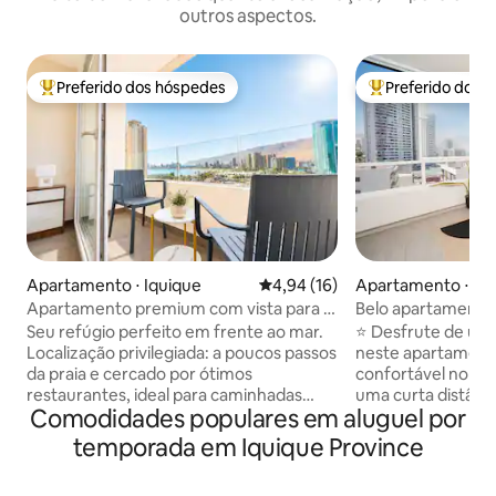
outros aspectos.
Preferido dos hóspedes
Preferido dos 
Entre os melhores preferidos dos hóspedes
Entre os melhore
Apartamento ⋅ Iquique
4,94 de uma avaliação média de
4,94 (16)
Apartamento ⋅ Iq
Apartamento premium com vista para o
Belo apartamento
mar em Iquique
estacionamento
Seu refúgio perfeito em frente ao mar.
⭐ Desfrute de uma
Localização privilegiada: a poucos passos
neste apartamen
da praia e cercado por ótimos
confortável no Edifí
restaurantes, ideal para caminhadas
uma curta distânci
Comodidades populares em aluguel por
tranquilas. Além disso, você pode
uma área residenci
desfrutar de uma vista espetacular que
perto de restaura
temporada em Iquique Province
dá aquele toque especial a cada
turísticas 🚗Inclui estacionamento
amanhecer e pôr do sol. Tenha uma
coberto 🌊 Desfrute de vistas incríveis