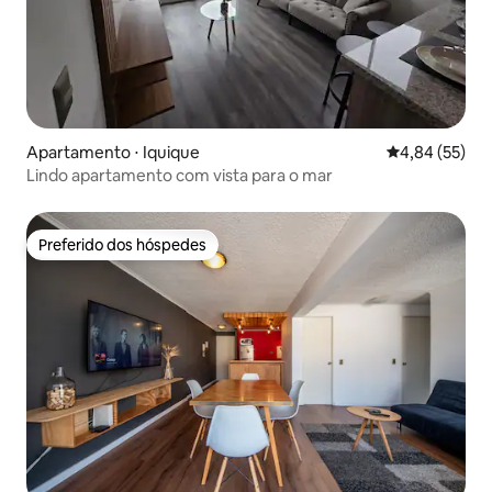
Apartamento ⋅ Iquique
4,84 de uma a
4,84 (55)
Lindo apartamento com vista para o mar
Preferido dos hóspedes
Preferido dos hóspedes