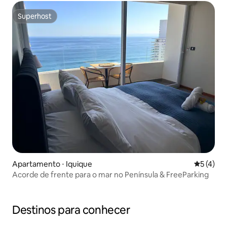
Superhost
Superhost
Apartamento ⋅ Iquique
5 de uma 
5 (4)
Acorde de frente para o mar no Península & FreeParking
Destinos para conhecer