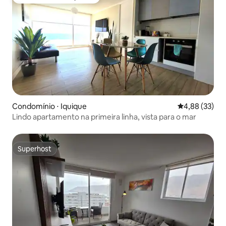
Preferido dos hóspedes
Condomínio ⋅ Iquique
4,88 de uma a
4,88 (33)
Lindo apartamento na primeira linha, vista para o mar
Superhost
Superhost