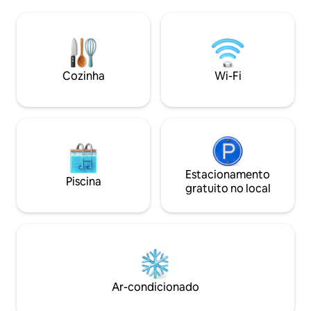
noite de descanso adequada em uma
para o mar e relax
cama premium, equipada com um
uma temperada ide
colchão ortopédico que realmente
época do ano e out
cumpre o que promete (do tipo que faz
crianças ou conve
você dizer: “Só mais cinco minutinhos”) e
Piscina aquecida t
roupa de cama Cannon. Macio, limpo e
o resto do ano ap
Cozinha
Wi-Fi
de alta qualidade. Conforto, verdadeiro
relaxamento e um ambiente excelente.
Estacionamento
Piscina
gratuito no local
Ar-condicionado