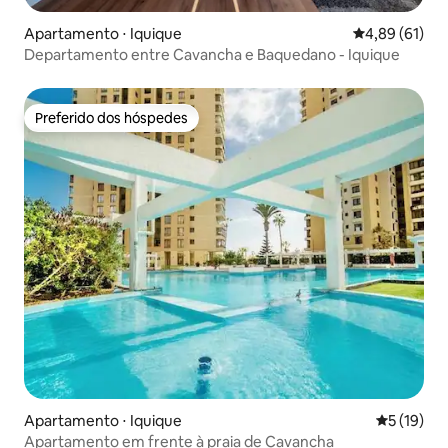
Apartamento ⋅ Iquique
4,89 de uma a
4,89 (61)
Departamento entre Cavancha e Baquedano - Iquique
Preferido dos hóspedes
Preferido dos hóspedes
Apartamento ⋅ Iquique
5 de uma a
5 (19)
Apartamento em frente à praia de Cavancha