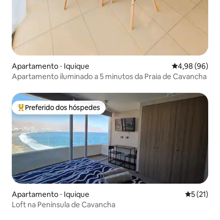
Apartamento ⋅ Iquique
4,98 de uma av
4,98 (96)
Apartamento iluminado a 5 minutos da Praia de Cavancha
Preferido dos hóspedes
Entre os melhores preferidos dos hóspedes
Apartamento ⋅ Iquique
5 de uma a
5 (21)
Loft na Península de Cavancha