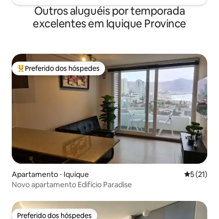
Outros aluguéis por temporada
excelentes em Iquique Province
Preferido dos hóspedes
Entre os melhores preferidos dos hóspedes
Apartamento ⋅ Iquique
5 de uma a
5 (21)
Novo apartamento Edifício Paradise
Preferido dos hóspedes