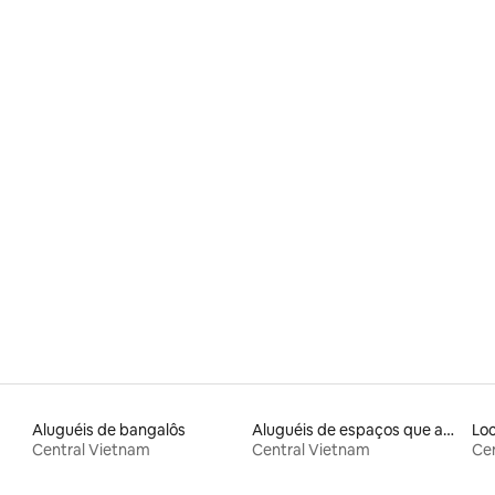
estadia longa
 média de 5, 5 avaliações
Aluguéis de bangalôs
Aluguéis de espaços que aceitam animais de estimação
Central Vietnam
Central Vietnam
Ce