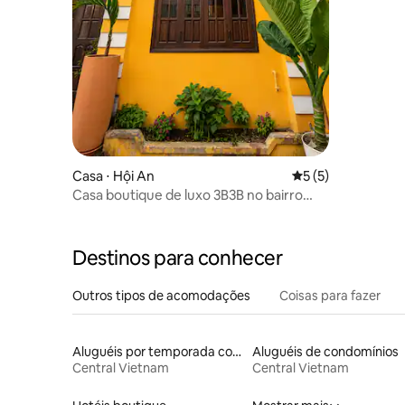
Casa ⋅ Hội An
5 de uma avaliação
5 (5)
Casa boutique de luxo 3B3B no bairro
antigo de Hoi An
Destinos para conhecer
Outros tipos de acomodações
Coisas para fazer
Aluguéis por temporada com sauna
Aluguéis de condomínios
Central Vietnam
Central Vietnam