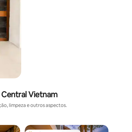
 Central Vietnam
o, limpeza e outros aspectos.
Casa ⋅ T