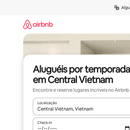
Pular
Algu
para
o
conteúdo
Aluguéis por temporada
em Central Vietnam
Encontre e reserve lugares incríveis no Airbnb
Localização
Quando os resultados estiverem disponíveis, expl
Check-in