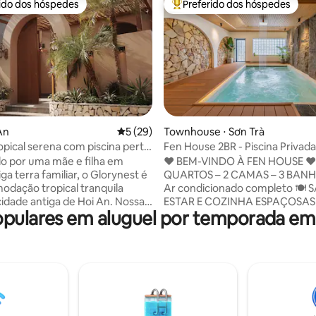
rido dos hóspedes
Preferido dos hóspedes
 melhores preferidos dos hóspedes
Entre os melhores preferidos d
 média de 5, 4 avaliações
 An
5 de uma avaliação média de 5, 29 avalia
5 (29)
Townhouse ⋅ Sơn Trà
ropical serena com piscina perto
Fen House 2BR - Piscina Privada
 antiga
Churrasco - Perto da Praia
o por uma mãe e filha em
❤️ BEM-VINDO À FEN HOUSE ❤️ 🛏️ 
ga terra familiar, o Glorynest é
QUARTOS – 2 CAMAS – 3 BANHE
dação tropical tranquila
Ar condicionado completo 🍽️ 
cidade antiga de Hoi An. Nossa
ESTAR E COZINHA ESPAÇOSAS 🏊
ulares em aluguel por temporada em
2 quartos, por isso podemos
PISCINA PRIVADA COM 6 ASS
 confortavelmente até 4
MASSAGEM 💧 SISTEMA DE ÁGUA LIMPA
. Desfrute da piscina,
QUE GARANTE SUA SAÚDE 🔥
 do churrasco e das manhãs de
PARA CHURRASCO GRÁTIS 2KG
Frutas e bebidas de boas-vinda
lha e a apenas 10–15 minutos da
cortesia ✈️ TRASLADO GRATUITO DO
45 minutos do Aeroporto de Da
AEROPORTO para estadias de 4 
a vila é tranquila, feita com
mais (antes das 22h) ❤️ Nosso estilo