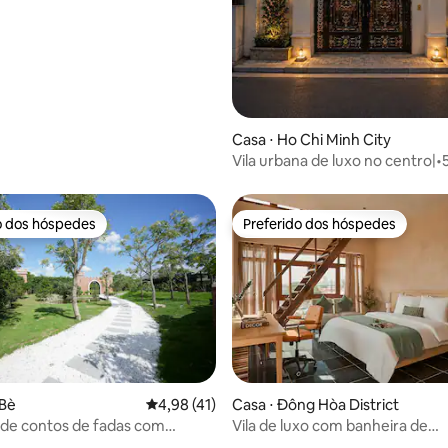
Casa ⋅ Ho Chi Minh City
Vila urbana de luxo no centro|•
quartos•6 banheiros•Sauna•Pis
hidromassagem•e KTV
o dos hóspedes
Preferido dos hóspedes
o dos hóspedes
Preferido dos hóspedes
 Bè
4,98 de uma avaliação média de 5, 41 avalia
4,98 (41)
Casa ⋅ Đông Hòa District
 de contos de fadas com
Vila de luxo com banheira de
cademia, golfe, tênis.
hidromassagem e vista para a p