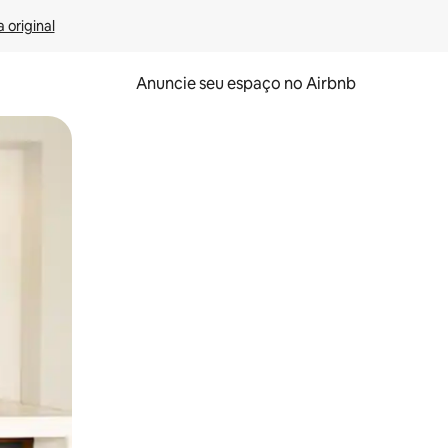
 original
Anuncie seu espaço no Airbnb
 deslizando o dedo na tela.