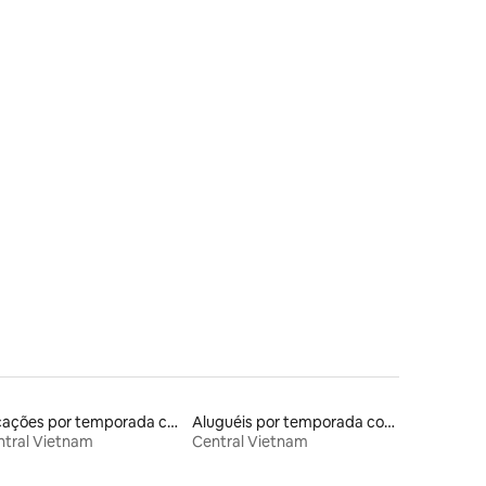
Locações por temporada com piscina
Aluguéis por temporada com acesso à praia
ntral Vietnam
Central Vietnam