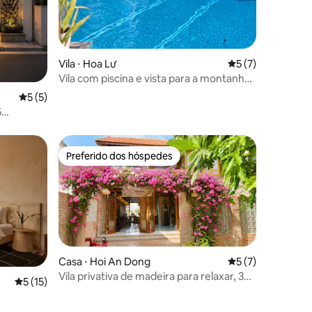
Vila ⋅ Hoa Lư
5 de uma avaliaçã
5 (7)
Vila com piscina e vista para a montanha |
Ninh Binh
5 de uma avaliação média de 5, 5 avaliações
5 (5)
5
cina de
Preferido dos hóspedes
Preferido dos hóspedes
Casa ⋅ Hoi An Dong
5 de uma avaliaçã
5 (7)
Vila privativa de madeira para relaxar, 3
ções
5 de uma avaliação média de 5, 15 avaliações
5 (15)
quartos + piscina
raia para