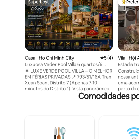
Superhost
Prefe
Superhost
Entre os
Casa ⋅ Ho Chi Minh City
5 de uma avaliação
5 (4)
Vila ⋅ Hội
Luxuosa Veder Pool Villa 6 quartos/6
Estadia t
banheiros Saigon Central
da cidade
🌟 LUXE VERDE POOL VILLA – O MELHOR
Construíd
EM FÉRIAS PRIVADAS 📍 793/51/16A Tran
nossa anti
Xuan Soan, Distrito 7 (Apenas 7-10
uma acomo
minutos do Distrito 1). Vista panorâmica
perto da 
Comodidades pop
do Bitexco e do Landmark 81 milhões de
vila tem 
dólares. 👑 Estrutura de luxo: 6 quartos (3
acomodar
suítes master luxuosas), 6 banheiros. Há
adultos e 2 crianças
um elevador moderno. 🏊 Oásis de
da sauna,
entretenimento privativo: piscina
café. A uma curta distância a pé da
grande, banho turco, sala de karaokê à
cidade ve
prova de som, bilhar, bilhar, academia
praia, a 
privativa. 🥩 Festa de alto nível:
Nang. Noss