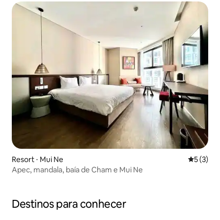
Resort ⋅ Mui Ne
5 de uma 
5 (3)
Apec, mandala, baía de Cham e Mui Ne
Destinos para conhecer