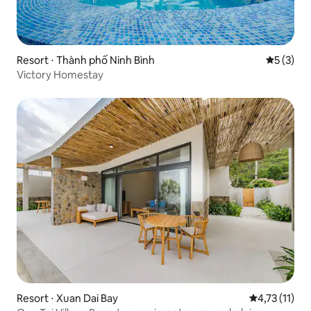
Resort ⋅ Thành phố Ninh Bình
5 de uma 
5 (3)
Victory Homestay
Resort ⋅ Xuan Dai Bay
4,73 de uma a
4,73 (11)