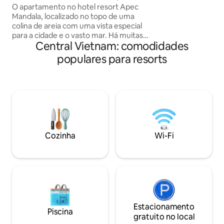
e 2 crianças meno
O apartamento no hotel resort Apec
uma cama king size
Mandala, localizado no topo de uma
lugar tem todas a
colina de areia com uma vista especial
você precisa, incl
para a cidade e o vasto mar. Há muitas
clube infantil, pisc
Central Vietnam: comodidades
das mais belas piscinas infinitas em Phan
etc.
Thiet. O estreito tem vista para a baía de
populares para resorts
Hon Rua e para os campos de moinhos
de vento. Praia livre para banhos de sol e
aumentar a vitamina D O edifício com
muitos serviços para ajudá-lo a
descansar, relaxar e se refrescar: sauna,
banho turco, academia... O carro
elétrico funciona continuamente para
servir os hóspedes Cercado por muitos
Cozinha
Wi-Fi
restaurantes de comida local deliciosa,
bons preços
Estacionamento
Piscina
gratuito no local