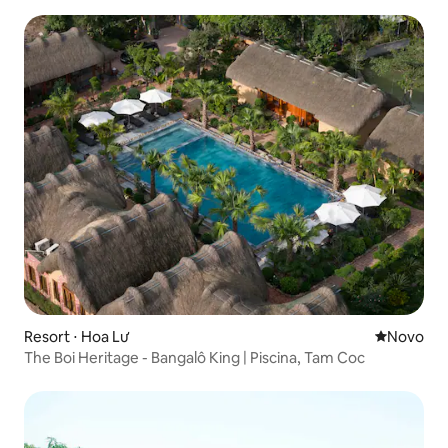
Resort ⋅ Hoa Lư
Novo lugar
Novo
The Boi Heritage - Bangalô King | Piscina, Tam Coc