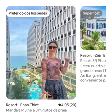
Preferido dos hóspedes
Superhost
Preferido dos hóspedes
Superhost
Resort ⋅ Điện Bàn
Resort 5*| Piscina |
30% de desconto
- Meu quarto está
grande resort 5 es
An Bang, entre Ho
conveniente para
lugares. O aparta
luxo de 52 m² com
confortável, varan
secadora, TV, mic
tudo o que você precisa. -Me
Resort ⋅ Phan Thiet
4,95 de uma avaliação média de
4,95 (20)
adequado para uma
Mandala Muine a 3 minutos da praia