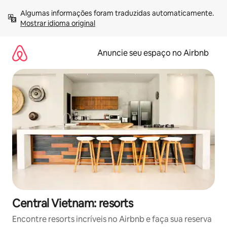
Pular
Algumas informações foram traduzidas automaticamente. 
para
Mostrar idioma original
o
conteúdo
Anuncie seu espaço no Airbnb
Central Vietnam: resorts
Encontre resorts incríveis no Airbnb e faça sua reserva