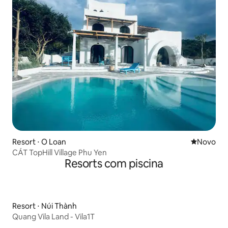
Resort ⋅ O Loan
Novo lugar
Novo
CÁT TopHill Village Phu Yen
Resorts com piscina
Resort ⋅ Núi Thành
Quang Vila Land - Vila1T