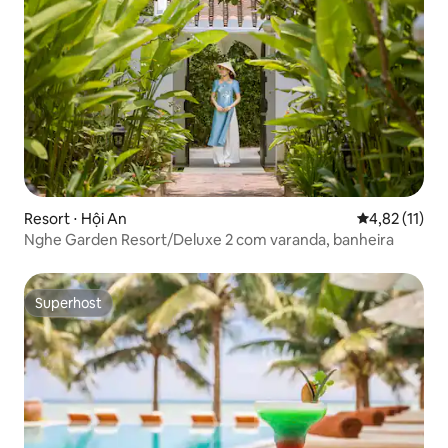
Resort ⋅ Hội An
4,82 de uma a
4,82 (11)
Nghe Garden Resort/Deluxe 2 com varanda, banheira
Superhost
Superhost