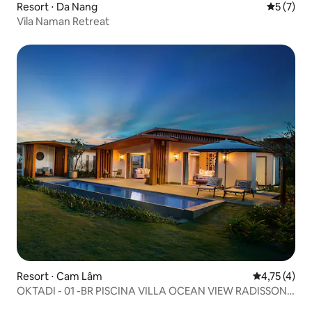
Resort ⋅ Da Nang
5 de uma 
5 (7)
Vila Naman Retreat
Resort ⋅ Cam Lâm
4,75 de uma 
4,75 (4)
OKTADI - 01 -BR PISCINA VILLA OCEAN VIEW RADISSON
BLU