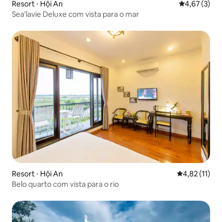
Resort ⋅ Hội An
4,67 de uma 
4,67 (3)
Sea'lavie Deluxe com vista para o mar
Resort ⋅ Hội An
4,82 de uma a
4,82 (11)
Belo quarto com vista para o rio