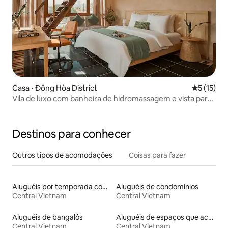
Casa ⋅ Đông Hòa District
5 de uma a
5 (15)
Vila de luxo com banheira de hidromassagem e vista para
a praia para estadia longa
Destinos para conhecer
Outros tipos de acomodações
Coisas para fazer
Aluguéis por temporada com sauna
Aluguéis de condomínios
Central Vietnam
Central Vietnam
Aluguéis de bangalôs
Aluguéis de espaços que aceitam animais de estimação
Central Vietnam
Central Vietnam