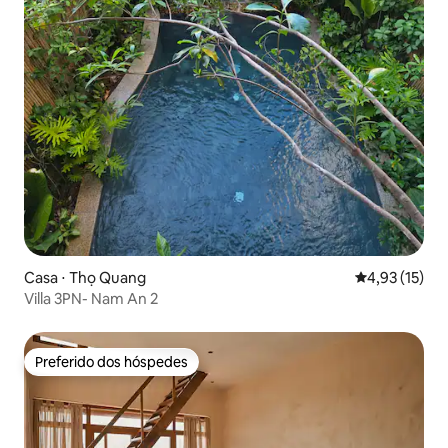
Casa ⋅ Thọ Quang
4,93 de uma a
4,93 (15)
Villa 3PN- Nam An 2
Preferido dos hóspedes
Preferido dos hóspedes