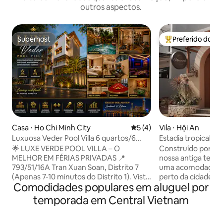
outros aspectos.
Superhost
Preferido dos 
Superhost
Entre os melhore
Casa ⋅ Ho Chi Minh City
5 de uma avaliação média d
5 (4)
Vila ⋅ Hội An
Luxuosa Veder Pool Villa 6 quartos/6
Estadia tropical s
banheiros Saigon Central
da cidade antiga
🌟 LUXE VERDE POOL VILLA – O
Construído por um
MELHOR EM FÉRIAS PRIVADAS 📍
nossa antiga terra 
793/51/16A Tran Xuan Soan, Distrito 7
uma acomodação tr
(Apenas 7-10 minutos do Distrito 1). Vista
perto da cidade an
Comodidades populares em aluguel por
panorâmica do Bitexco e do Landmark
vila tem 2 quartos
81 milhões de dólares. 👑 Estrutura de
acomodar confort
temporada em Central Vietnam
luxo: 6 quartos (3 suítes master
adultos e 2 crianças. Desfrute da pis
luxuosas), 6 banheiros. Há um elevador
da sauna, do chur