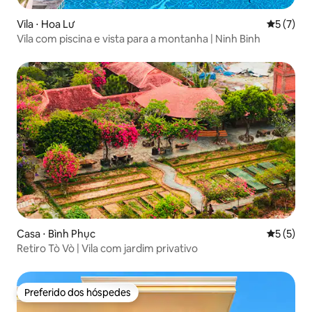
Vila ⋅ Hoa Lư
5 de uma 
5 (7)
Vila com piscina e vista para a montanha | Ninh Binh
Casa ⋅ Bình Phục
5 de uma 
5 (5)
Retiro Tò Vò | Vila com jardim privativo
Preferido dos hóspedes
Preferido dos hóspedes