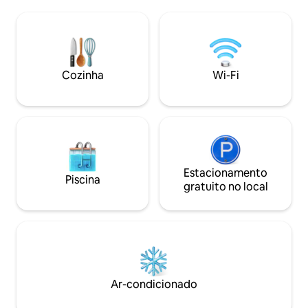
moderno. 🏊 Oásis de entretenimento
café. A uma curta distância a pé da
privativo: piscina grande, banho turco,
cidade velha e a 
sala de karaokê à prova de som, bilhar,
da praia, a 45 mi
bilhar, academia privativa. 🥩 Festa de
Da Nang. Nossa vila
alto nível: churrasqueira arejada no
com amor, para qu
terraço, cozinha aberta totalmente
casa. Tapetes de ioga são fornecidos
Cozinha
Wi-Fi
equipada com utensílios de alta
para os hóspedes 
qualidade, geladeira grande.
ioga.
Estacionamento
Piscina
gratuito no local
Ar-condicionado