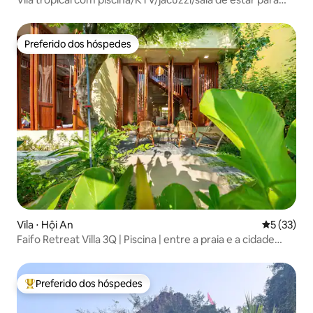
relaxar/Bida
Preferido dos hóspedes
Preferido dos hóspedes
Vila ⋅ Hội An
5 de uma a
5 (33)
Faifo Retreat Villa 3Q | Piscina | entre a praia e a cidade
velha
Preferido dos hóspedes
Entre os melhores preferidos dos hóspedes