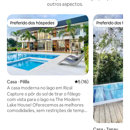
outros aspectos.
Preferido dos hóspedes
Preferido dos hó
Preferido dos hóspedes
Preferido dos hó
Casa ⋅ Pililla
5 de uma avaliação média de
5 (16)
A casa moderna no lago em Rizal
Capture o pôr do sol de tirar o fôlego
com vista para o lago na The Modern
Lake House! Oferecemos as melhores
comodidades, sem restrições de tempo
e ruído em todas as comodidades,
piscina, videoke, basquete, badminton,
bilhar, área de jogos infantis, jogos de
Casa ⋅ Tanay