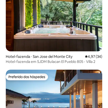
Hotel-fazenda ⋅ San Jose del Monte City
4,97 de uma a
4,97 (34)
Hotel-fazenda em SJDM Bulacan El Pueblo 805 - Villa 2
Preferido dos hóspedes
Preferido dos hóspedes