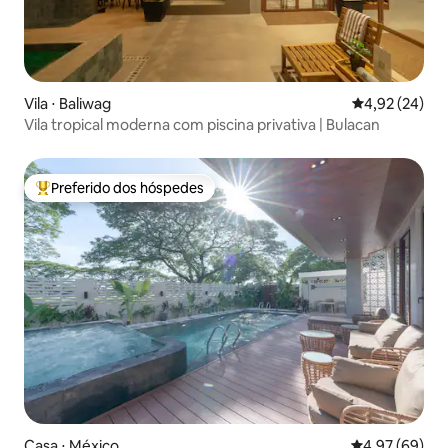
Vila ⋅ Baliwag
4,92 de uma a
4,92 (24)
Vila tropical moderna com piscina privativa | Bulacan
Preferido dos hóspedes
Entre os melhores preferidos dos hóspedes
Casa ⋅ México
4,97 de uma a
4,97 (69)