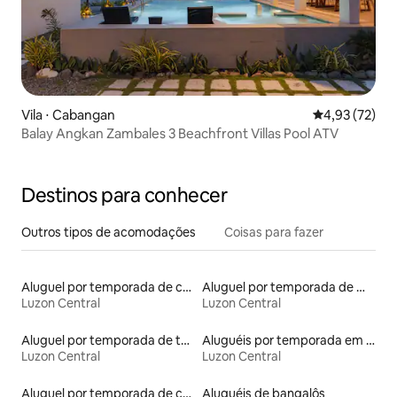
Vila ⋅ Cabangan
4,93 de uma a
4,93 (72)
Balay Angkan Zambales 3 Beachfront Villas Pool ATV
Destinos para conhecer
Outros tipos de acomodações
Coisas para fazer
Aluguel por temporada de casas de veraneio
Aluguel por temporada de microcasas
Luzon Central
Luzon Central
Aluguel por temporada de townhouses
Aluguéis por temporada em hotéis-fazenda
Luzon Central
Luzon Central
Aluguel por temporada de casas de hóspedes
Aluguéis de bangalôs