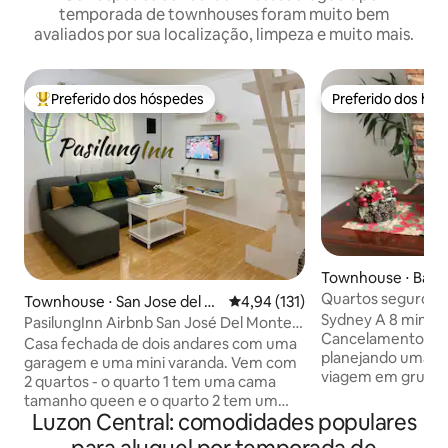
temporada de townhouses foram muito bem
avaliados por sua localização, limpeza e muito mais.
Preferido dos hóspedes
Preferido dos hó
Entre os melhores preferidos dos hóspedes
Preferido dos hó
Townhouse ⋅ Bagu
Quartos seguros e
Townhouse ⋅ San Jose del M
4,94 de uma avaliação média de 
4,94 (131)
pessoas/Estacion
Sydney A 8 minutos do Burnham Park.
onte City
PasilungInn Airbnb San José Del Monte
3 banheiros
Cancelamento gratuito V
Bulacan
Casa fechada de dois andares com uma
planejando uma re
garagem e uma mini varanda. Vem com
viagem em grupo 
2 quartos - o quarto 1 tem uma cama
especial? Pare de
tamanho queen e o quarto 2 tem um
chuvas. Você pode
Luzon Central: comodidades populares
beliche duplo. Todos os quartos são com
a qualquer momen
ar-condicionado tipo split. A área da sala