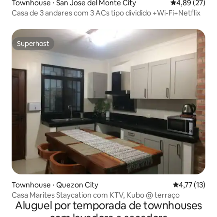
Townhouse ⋅ San Jose del Monte City
4,89 de uma a
4,89 (27)
Casa de 3 andares com 3 ACs tipo dividido +Wi-Fi+Netflix
Superhost
Superhost
Townhouse ⋅ Quezon City
4,77 de uma a
4,77 (13)
Casa Marites Staycation com KTV, Kubo @ terraço
Aluguel por temporada de townhouses