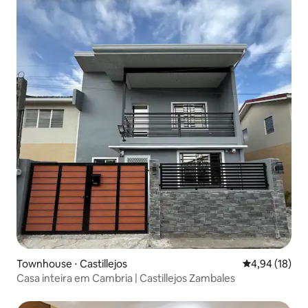
Townhouse ⋅ Castillejos
4,94 de uma a
4,94 (18)
Casa inteira em Cambria | Castillejos Zambales