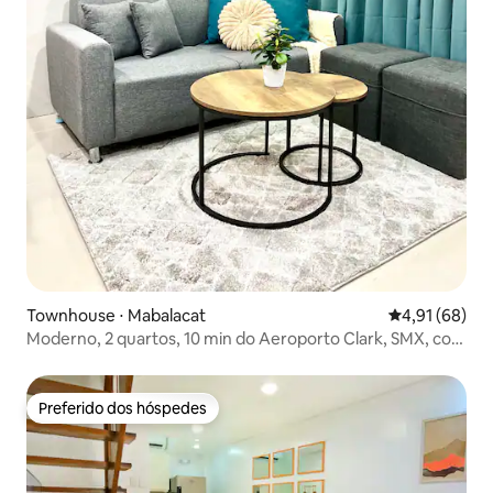
Townhouse ⋅ Mabalacat
4,91 de uma a
4,91 (68)
Moderno, 2 quartos, 10 min do Aeroporto Clark, SMX, com
estacionamento
Preferido dos hóspedes
Preferido dos hóspedes