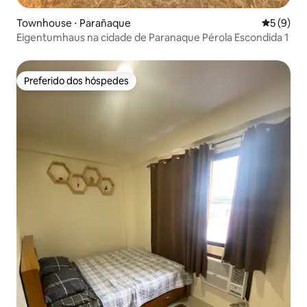
Townhouse ⋅ Parañaque
5 de uma 
5 (9)
Eigentumhaus na cidade de Paranaque Pérola Escondida 1
Preferido dos hóspedes
Preferido dos hóspedes