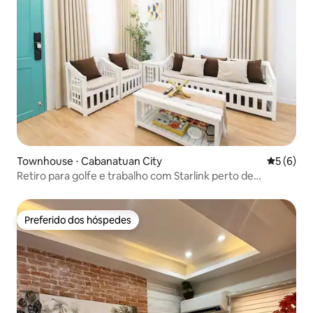
Townhouse ⋅ Cabanatuan City
5 de uma 
5 (6)
Retiro para golfe e trabalho com Starlink perto de
Lakewood
Preferido dos hóspedes
Preferido dos hóspedes