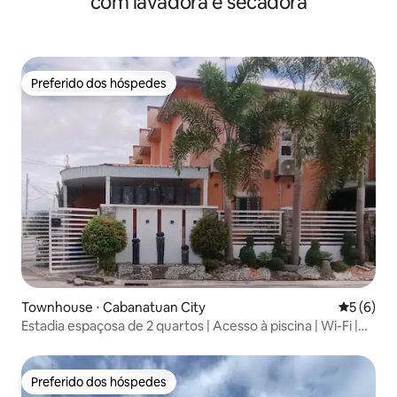
com lavadora e secadora
Preferido dos hóspedes
Preferido dos hóspedes
Townhouse ⋅ Cabanatuan City
5 de uma 
5 (6)
Estadia espaçosa de 2 quartos | Acesso à piscina | Wi-Fi |
Estacionamento GRATUITO
Preferido dos hóspedes
Preferido dos hóspedes