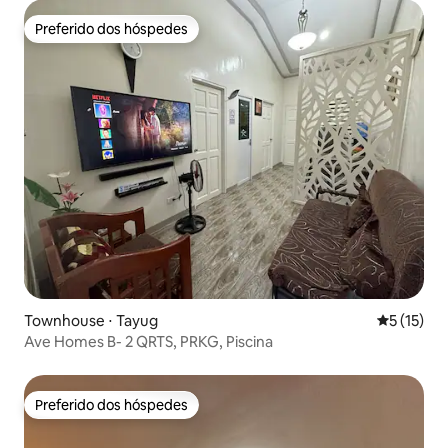
Preferido dos hóspedes
Preferido dos hóspedes
Townhouse ⋅ Tayug
5 de uma a
5 (15)
Ave Homes B- 2 QRTS, PRKG, Piscina
Preferido dos hóspedes
Preferido dos hóspedes