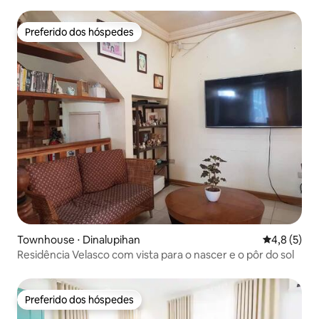
Preferido dos hóspedes
Preferido dos hóspedes
Townhouse ⋅ Dinalupihan
4,8 de uma 
4,8 (5)
Residência Velasco com vista para o nascer e o pôr do sol
Preferido dos hóspedes
Preferido dos hóspedes