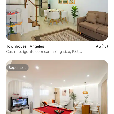
Townhouse ⋅ Angeles
5 de uma a
5 (18)
Casa inteligente com cama king-size, PS5,
estacionamento e espaços para Instagram
Superhost
Superhost