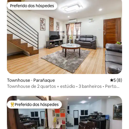
Preferido dos hóspedes
Preferido dos hóspedes
Townhouse ⋅ Parañaque
5 de uma 
5 (8)
Townhouse de 2 quartos + estúdio • 3 banheiros • Perto
de NAIA
Preferido dos hóspedes
Entre os melhores preferidos dos hóspedes