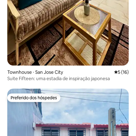
Townhouse ⋅ San Jose City
5 de uma a
5 (16)
Suite Fifteen: uma estadia de inspiração japonesa
Preferido dos hóspedes
Preferido dos hóspedes