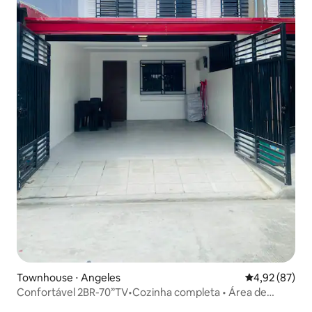
Townhouse ⋅ Angeles
4,92 de uma a
4,92 (87)
Confortável 2BR-70”TV•Cozinha completa • Área de
trabalho • Estacionamento