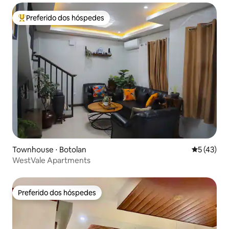
Preferido dos hóspedes
Entre os melhores preferidos dos hóspedes
Townhouse ⋅ Botolan
5 de uma a
5 (43)
WestVale Apartments
Preferido dos hóspedes
Preferido dos hóspedes