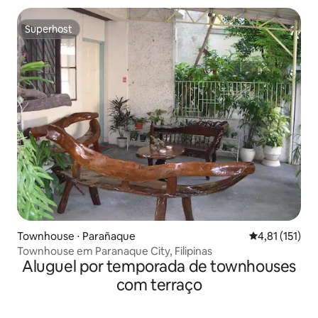
Superhost
Superhost
Townhouse ⋅ Parañaque
4,81 de uma av
4,81 (151)
Townhouse em Paranaque City, Filipinas
Aluguel por temporada de townhouses
com terraço