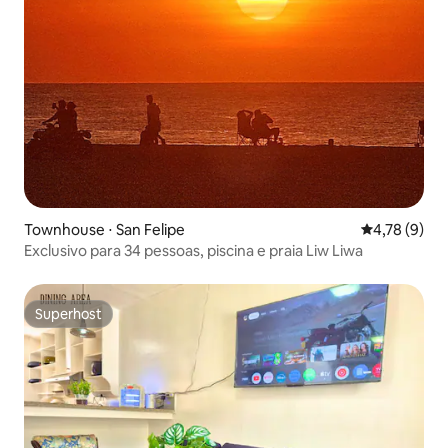
Townhouse ⋅ San Felipe
4,78 de uma 
4,78 (9)
Exclusivo para 34 pessoas, piscina e praia Liw Liwa
Superhost
Superhost