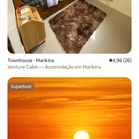
Townhouse ⋅ Marikina
4,96 de uma a
4,96 (26)
Venture Cabin — Acomodação em Marikina
Superhost
Superhost