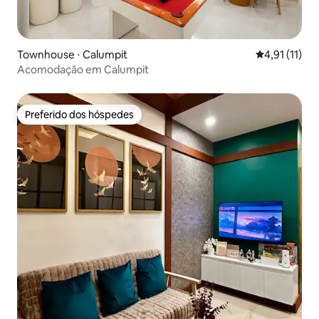
Townhouse ⋅ Calumpit
4,91 de uma a
4,91 (11)
Acomodação em Calumpit
Preferido dos hóspedes
Preferido dos hóspedes