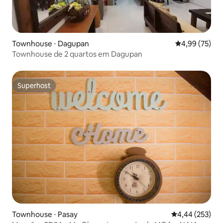
Townhouse ⋅ Dagupan
4,99 de uma a
4,99 (75)
Townhouse de 2 quartos em Dagupan
Superhost
Superhost
Townhouse ⋅ Pasay
4,44 de uma av
4,44 (253)