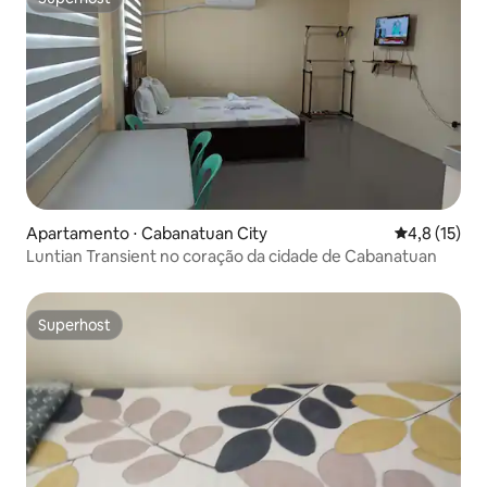
Superhost
Apartamento ⋅ Cabanatuan City
4,8 de uma a
4,8 (15)
Luntian Transient no coração da cidade de Cabanatuan
Superhost
Superhost