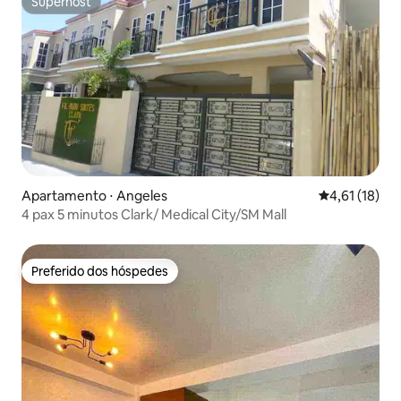
Superhost
Superhost
Apartamento ⋅ Angeles
4,61 de uma a
4,61 (18)
4 pax 5 minutos Clark/ Medical City/SM Mall
Preferido dos hóspedes
Preferido dos hóspedes