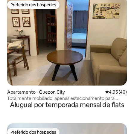
Preferido dos hóspedes
Preferido dos hóspedes
Apartamento ⋅ Quezon City
4,95 de uma a
4,95 (40)
Totalmente mobiliado, apenas estacionamento para
Aluguel por temporada mensal de flats
motocicletas em Novaliches
Preferido dos hóspedes