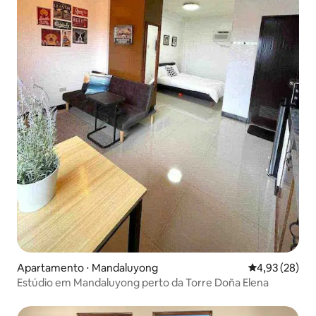
Apartamento ⋅ Mandaluyong
4,93 de uma a
4,93 (28)
Estúdio em Mandaluyong perto da Torre Doña Elena