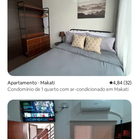
Apartamento ⋅ Makati
4,84 de uma a
4,84 (32)
Condomínio de 1 quarto com ar-condicionado em Makati