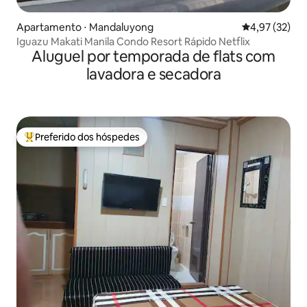
Apartamento ⋅ Mandaluyong
4,97 de uma a
4,97 (32)
Iguazu Makati Manila Condo Resort Rápido Netflix
Aluguel por temporada de flats com
lavadora e secadora
Preferido dos hóspedes
Entre os melhores preferidos dos hóspedes