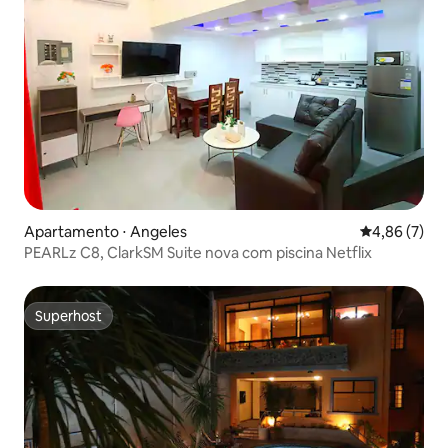
Apartamento ⋅ Angeles
4,86 de uma 
4,86 (7)
PEARLz C8, ClarkSM Suite nova com piscina Netflix
Superhost
Superhost