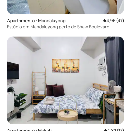
Apartamento ⋅ Mandaluyong
4,96 de uma a
4,96 (47)
Estúdio em Mandaluyong perto de Shaw Boulevard
Apartamento ⋅ Makati
4,82 de uma a
4,82 (17)