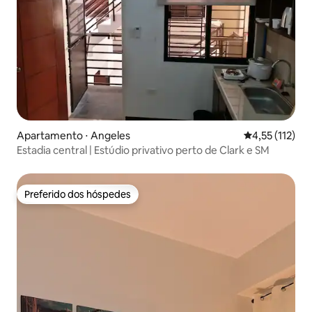
Apartamento ⋅ Angeles
4,55 de uma av
4,55 (112)
Estadia central | Estúdio privativo perto de Clark e SM
Preferido dos hóspedes
Preferido dos hóspedes