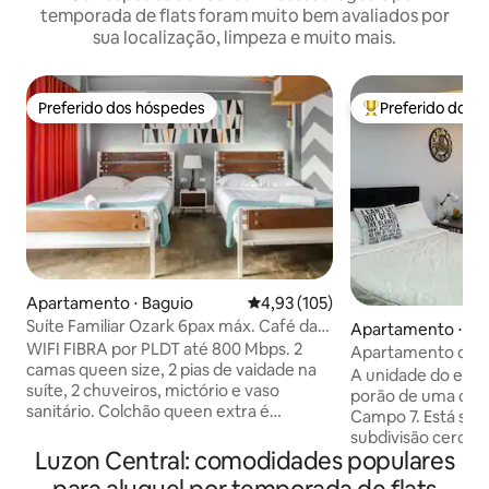
temporada de flats foram muito bem avaliados por
sua localização, limpeza e muito mais.
Preferido dos hóspedes
Preferido dos 
Preferido dos hóspedes
Entre os melhore
Apartamento ⋅ Baguio
4,93 de uma avaliação média de 
4,93 (105)
Suíte Familiar Ozark 6pax máx. Café da
Apartamento ⋅ Ba
manhã incluso.
WIFI FIBRA por PLDT até 800 Mbps. 2
Apartamento de s
camas queen size, 2 pias de vaidade na
Estacionamento g
A unidade do estúd
suíte, 2 chuveiros, mictório e vaso
porão de uma casa
sanitário. Colchão queen extra é
Campo 7. Está si
adicionado se >4 pax. Características
subdivisão cercada
extras: Micro-ondas, Smart TV, Sofá de
Luzon Central: comodidades populares
10-15 minutos (de 
dois lugares. TV INTELIGENTE e Wi-Fi. O
cidade. Ideal par