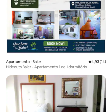
Apartamento ⋅ Baler
4,93 de uma a
4,93 (14)
Hideouts Baler - Apartamento 1 de 1 dormitório