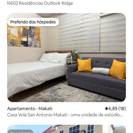
N602 Residências Outlook Ridge
Preferido dos hóspedes
Preferido dos hóspedes
Apartamento ⋅ Makati
4,89 de uma a
4,89 (18)
Casa Vela San Antonio Makati - uma unidade de estúdio
aconchegante