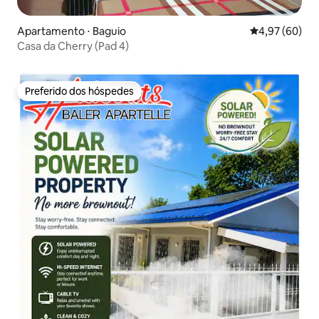
Apartamento ⋅ Baguio
4,97 de uma a
4,97 (60)
Casa da Cherry (Pad 4)
Preferido dos hóspedes
Preferido dos hóspedes