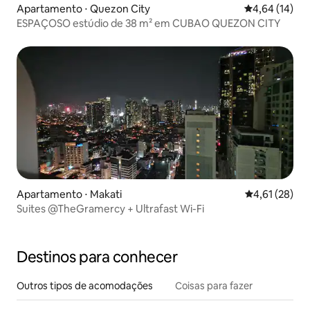
Apartamento ⋅ Quezon City
4,64 de uma a
4,64 (14)
ESPAÇOSO estúdio de 38 m² em CUBAO QUEZON CITY
Apartamento ⋅ Makati
4,61 de uma a
4,61 (28)
Suites @TheGramercy + Ultrafast Wi-Fi
Destinos para conhecer
Outros tipos de acomodações
Coisas para fazer