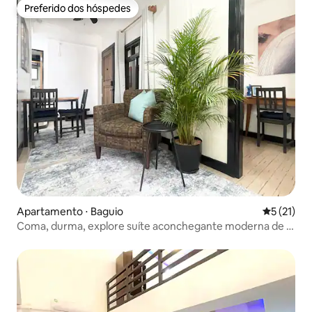
Preferido dos hóspedes
Preferido dos hóspedes
Apartamento ⋅ Baguio
5 de uma a
5 (21)
Coma, durma, explore suíte aconchegante moderna de 2
quartos