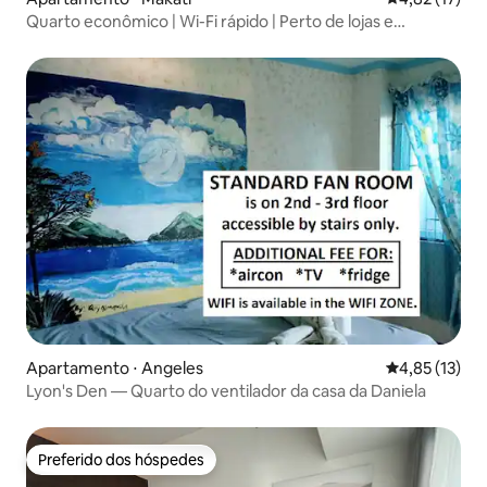
Quarto econômico | Wi-Fi rápido | Perto de lojas e
restaurantes
Apartamento ⋅ Angeles
4,85 de uma a
4,85 (13)
Lyon's Den — Quarto do ventilador da casa da Daniela
Preferido dos hóspedes
Preferido dos hóspedes