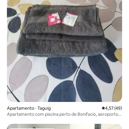
Apartamento ⋅ Taguig
4,57 de uma a
4,57 (49)
Apartamento com piscina perto de Bonifacio, aeroporto e
shopping