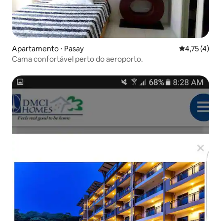
Apartamento ⋅ Pasay
4,75 de uma 
4,75 (4)
Cama confortável perto do aeroporto.