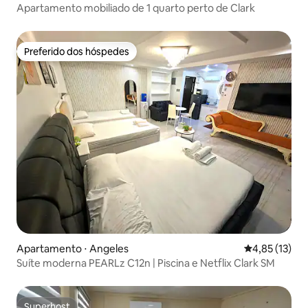
Apartamento mobiliado de 1 quarto perto de Clark
Preferido dos hóspedes
Preferido dos hóspedes
Apartamento ⋅ Angeles
4,85 de uma a
4,85 (13)
Suíte moderna PEARLz C12n | Piscina e Netflix Clark SM
Superhost