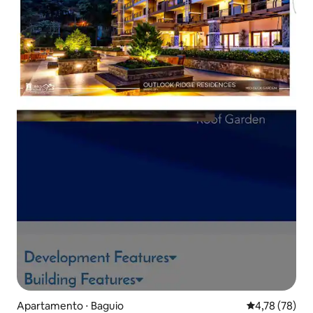
Apartamento ⋅ Baguio
4,78 de uma a
4,78 (78)