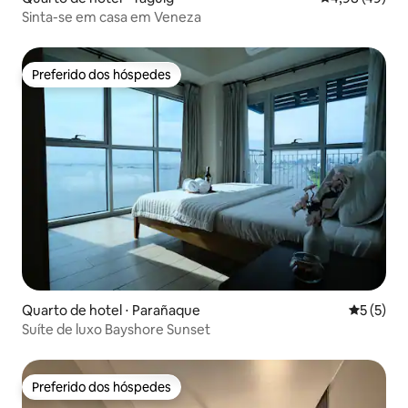
Sinta-se em casa em Veneza
Preferido dos hóspedes
Preferido dos hóspedes
Quarto de hotel ⋅ Parañaque
5 de uma 
5 (5)
Suíte de luxo Bayshore Sunset
Preferido dos hóspedes
Preferido dos hóspedes