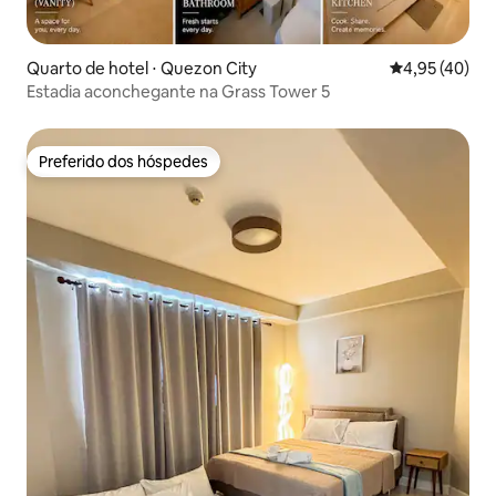
Quarto de hotel ⋅ Quezon City
4,95 de uma a
4,95 (40)
Estadia aconchegante na Grass Tower 5
Preferido dos hóspedes
Preferido dos hóspedes