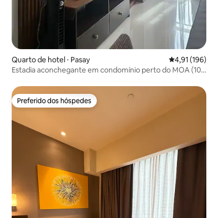
Quarto de hotel ⋅ Pasay
4,91 de uma av
4,91 (196)
Estadia aconchegante em condomínio perto do MOA (10
minutos a pé do MOA)
Preferido dos hóspedes
Preferido dos hóspedes