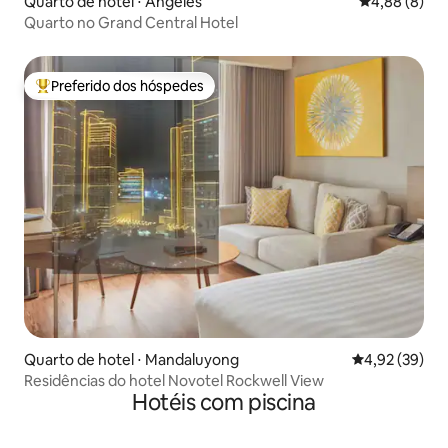
Quarto de hotel ⋅ Angeles
4,88 de uma 
4,88 (8)
Quarto no Grand Central Hotel
Preferido dos hóspedes
Entre os melhores preferidos dos hóspedes
Quarto de hotel ⋅ Mandaluyong
4,92 de uma a
4,92 (39)
Residências do hotel Novotel Rockwell View
Hotéis com piscina