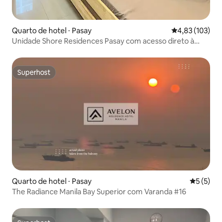
Quarto de hotel ⋅ Pasay
4,83 de uma av
4,83 (103)
Unidade Shore Residences Pasay com acesso direto à
PISCINA
Superhost
Superhost
Quarto de hotel ⋅ Pasay
5 de uma 
5 (5)
The Radiance Manila Bay Superior com Varanda #16