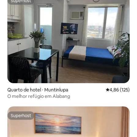
Superhost
Superhost
Quarto de hotel ⋅ Muntinlupa
4,86 de uma av
4,86 (125)
O melhor refúgio em Alabang
Superhost
Superhost