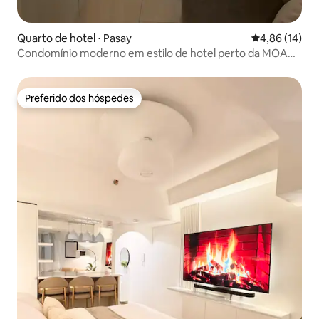
Quarto de hotel ⋅ Pasay
4,86 de uma a
4,86 (14)
Condomínio moderno em estilo de hotel perto da MOA
Arena com estacionamento
Preferido dos hóspedes
Preferido dos hóspedes