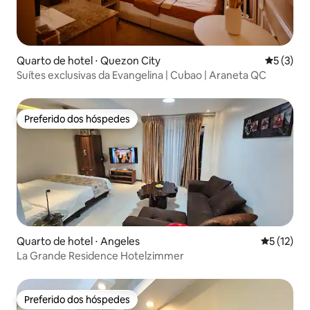
Quarto de hotel ⋅ Quezon City
5 de uma 
5 (3)
Suítes exclusivas da Evangelina | Cubao | Araneta QC
Preferido dos hóspedes
Preferido dos hóspedes
Quarto de hotel ⋅ Angeles
5 de uma a
5 (12)
La Grande Residence Hotelzimmer
Preferido dos hóspedes
Preferido dos hóspedes