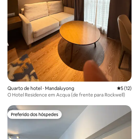
Quarto de hotel ⋅ Mandaluyong
5 de uma a
5 (12)
O Hotel Residence em Acqua (de frente para Rockwell)
Preferido dos hóspedes
Preferido dos hóspedes