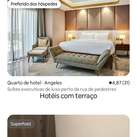
Preferido dos hóspedes
Preferido dos hóspedes
Quarto de hotel ⋅ Angeles
4,87 de uma a
4,87 (31)
Suítes executivas de luxo perto da rua de pedestres
Hotéis com terraço
Superhost
Superhost