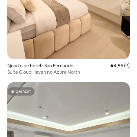
Quarto de hotel ⋅ San Fernando
4,86 de uma 
4,86 (7)
Suíte Cloud Haven no Azure North
Superhost
Superhost