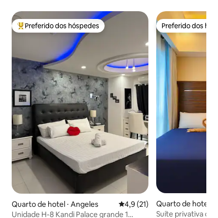
Preferido dos hóspedes
Preferido dos hó
Entre os melhores preferidos dos hóspedes
Preferido dos hó
Quarto de hotel ⋅
Quarto de hotel ⋅ Angeles
4,9 de uma avaliação média de
4,9 (21)
ong
Suíte privativa co
Unidade H-8 Kandi Palace grande 1