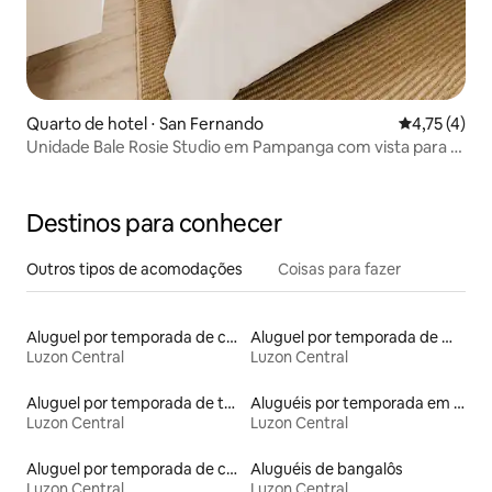
Quarto de hotel ⋅ San Fernando
4,75 de uma 
4,75 (4)
Unidade Bale Rosie Studio em Pampanga com vista para a
piscina e PS4
Destinos para conhecer
Outros tipos de acomodações
Coisas para fazer
Aluguel por temporada de casas de veraneio
Aluguel por temporada de microcasas
Luzon Central
Luzon Central
Aluguel por temporada de townhouses
Aluguéis por temporada em hotéis-fazenda
Luzon Central
Luzon Central
Aluguel por temporada de casas de hóspedes
Aluguéis de bangalôs
Luzon Central
Luzon Central