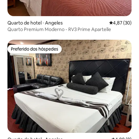
Quarto de hotel ⋅ Angeles
4,87 de uma a
4,87 (30)
Quarto Premium Moderno - RV3 Prime Apartelle
Preferido dos hóspedes
Preferido dos hóspedes