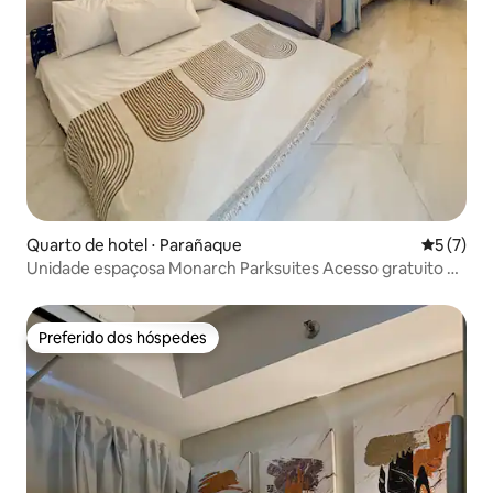
Quarto de hotel ⋅ Parañaque
5 de uma 
5 (7)
Unidade espaçosa Monarch Parksuites Acesso gratuito à
piscina
Preferido dos hóspedes
Preferido dos hóspedes