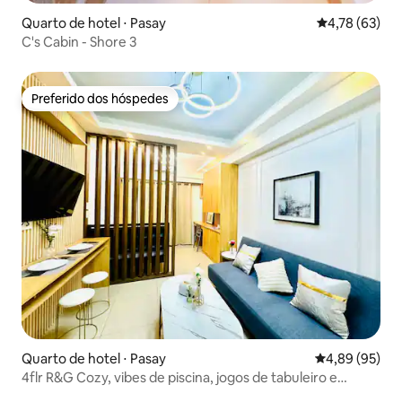
Quarto de hotel ⋅ Pasay
4,78 de uma a
4,78 (63)
C's Cabin - Shore 3
Preferido dos hóspedes
Preferido dos hóspedes
Quarto de hotel ⋅ Pasay
4,89 de uma a
4,89 (95)
4flr R&G Cozy, vibes de piscina, jogos de tabuleiro e
Netflix