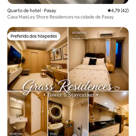
Quarto de hotel ⋅ Pasay
4,79 de uma a
4,79 (42)
Casa MaeLey Shore Residences na cidade de Pasay
Preferido dos hóspedes
Preferido dos hóspedes