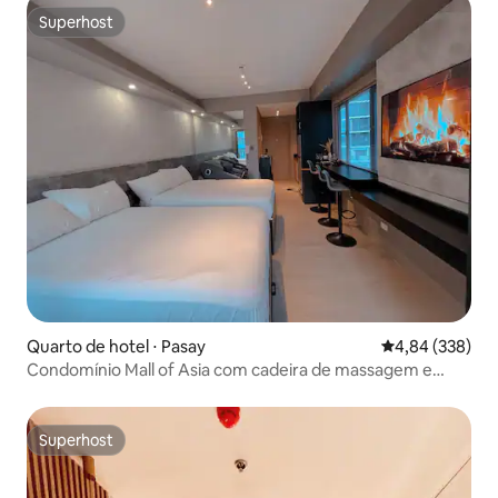
Superhost
Superhost
Quarto de hotel ⋅ Pasay
4,84 de uma ava
4,84 (338)
Condomínio Mall of Asia com cadeira de massagem e
PlayStation 4
Superhost
Superhost