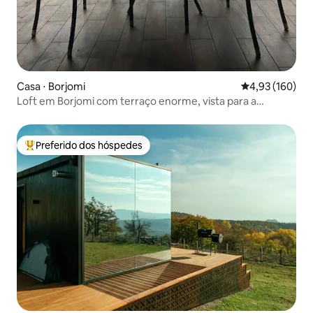
Casa ⋅ Borjomi
4,93 de uma av
4,93 (160)
Loft em Borjomi com terraço enorme, vista para a
montanha.
Preferido dos hóspedes
Entre os melhores preferidos dos hóspedes