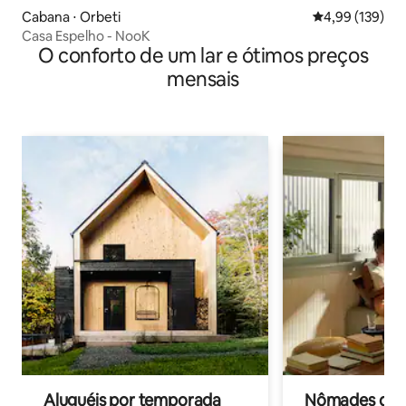
Cabana ⋅ Orbeti
4,99 de uma av
4,99 (139)
Casa Espelho - NooK
O conforto de um lar e ótimos preços
mensais
Aluguéis por temporada
Nômades digit