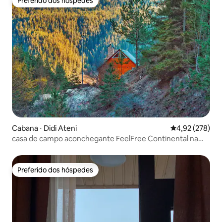
Preferido dos hóspedes
Preferido dos hóspedes
Cabana ⋅ Didi Ateni
4,92 de uma av
4,92 (278)
casa de campo aconchegante FeelFree Continental na
floresta
Preferido dos hóspedes
Preferido dos hóspedes