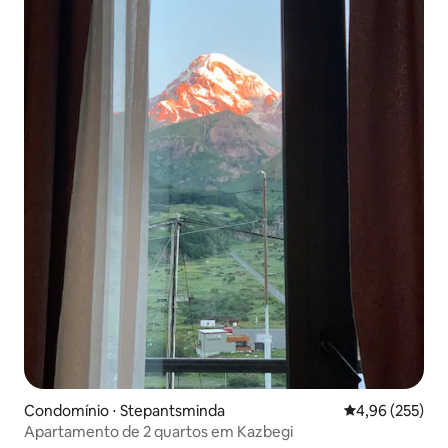
Condomínio ⋅ Stepantsminda
4,96 de uma av
4,96 (255)
Apartamento de 2 quartos em Kazbegi