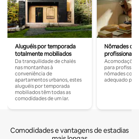
Aluguéis por temporada
Nômades digit
totalmente mobiliados
profissionais 
Da tranquilidade de chalés
Acomodações c
nas montanhas à
para profission
conveniência de
nômades com W
apartamentos urbanos, estes
adequado para 
aluguéis por temporada
mobiliados têm todas as
comodidades de um lar.
Comodidades e vantagens de estadias
mais longas