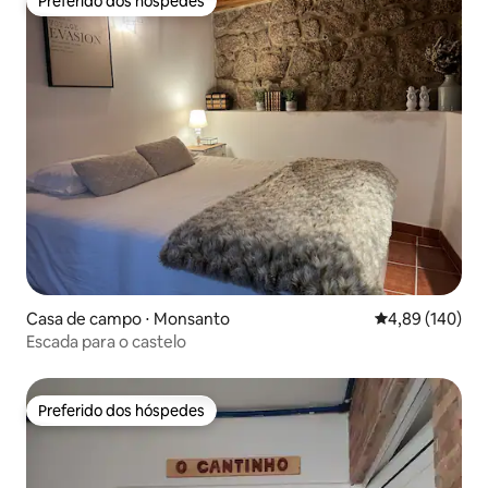
Preferido dos hóspedes
Preferido dos hóspedes
Casa de campo ⋅ Monsanto
4,89 de uma av
4,89 (140)
Escada para o castelo
Preferido dos hóspedes
Preferido dos hóspedes