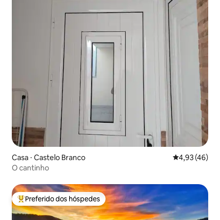
Casa ⋅ Castelo Branco
4,93 de uma a
4,93 (46)
O cantinho
Preferido dos hóspedes
Entre os melhores preferidos dos hóspedes