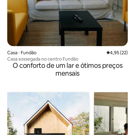
Casa ⋅ Fundão
4,95 de uma a
4,95 (22)
Casa sossegada no centro Fundão
O conforto de um lar e ótimos preços
mensais