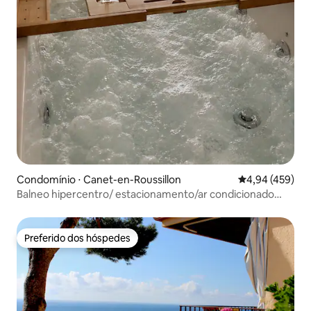
Condomínio ⋅ Canet-en-Roussillon
4,94 de uma av
4,94 (459)
Balneo hipercentro/ estacionamento/ar condicionado
/cama queen
Preferido dos hóspedes
Preferido dos hóspedes