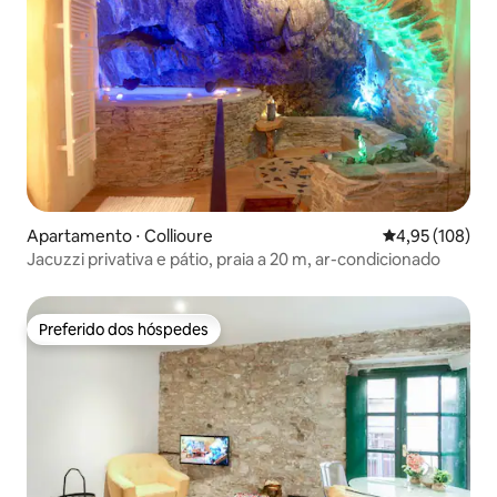
Apartamento ⋅ Collioure
4,95 de uma av
4,95 (108)
Jacuzzi privativa e pátio, praia a 20 m, ar-condicionado
Preferido dos hóspedes
Preferido dos hóspedes