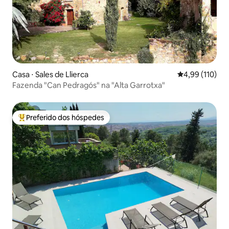
Casa ⋅ Sales de Llierca
4,99 de uma av
4,99 (110)
Fazenda "Can Pedragós" na "Alta Garrotxa"
Preferido dos hóspedes
Entre os melhores preferidos dos hóspedes