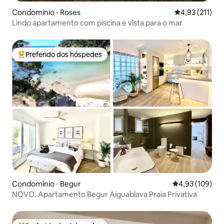
Condomínio ⋅ Roses
4,93 de uma av
4,93 (211)
Lindo apartamento com piscina e vista para o mar
Preferido dos hóspedes
Entre os melhores preferidos dos hóspedes
Condomínio ⋅ Begur
4,93 de uma av
4,93 (109)
NOVO. Apartamento Begur Aiguablava Praia Privativa