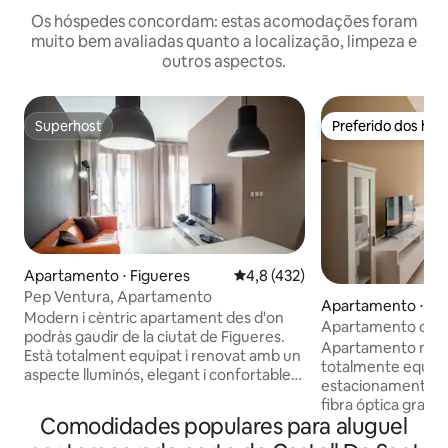
Os hóspedes concordam: estas acomodações foram
muito bem avaliadas quanto a localização, limpeza e
outros aspectos.
Superhost
Preferido dos hó
Superhost
Preferido dos hó
Apartamento ⋅ Figueres
4,8 de uma avaliação média de 
4,8 (432)
Pep Ventura, Apartamento
Apartamento ⋅ Fi
Modern i cèntric apartament des d'on
Apartamento com
podràs gaudir de la ciutat de Figueres.
gratuito, perto do
Apartamento muit
Està totalment equipat i renovat amb un
totalmente equip
aspecte lluminós, elegant i confortable.
estacionamento G
L’allotjament recentment renovat, està
fibra óptica gratu
totalment equipat per fer la teva estada
Comodidades populares para aluguel
Quarto com cama d
el més còmoda possible. La situació en
completo, cozinha 