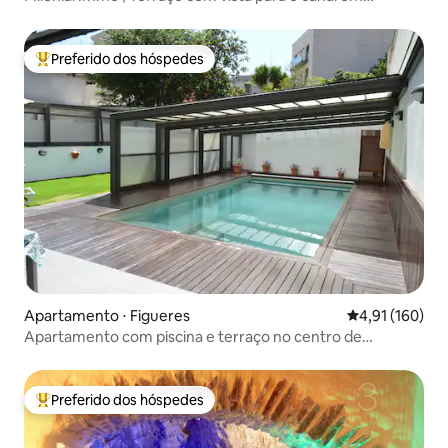
Empuriabrava
Preferido dos hóspedes
Entre os melhores preferidos dos hóspedes
Apartamento ⋅ Figueres
4,91 de uma av
4,91 (160)
Apartamento com piscina e terraço no centro de
Figueres
Preferido dos hóspedes
Entre os melhores preferidos dos hóspedes