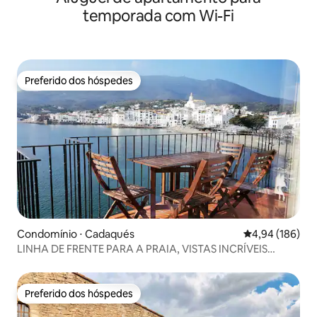
temporada com Wi-Fi
Preferido dos hóspedes
Preferido dos hóspedes
Condomínio ⋅ Cadaqués
4,94 de uma av
4,94 (186)
LINHA DE FRENTE PARA A PRAIA, VISTAS INCRÍVEIS
(P11.PB)
Preferido dos hóspedes
Preferido dos hóspedes