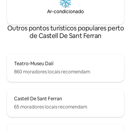
de la teva arribada et proporcionarem el
codi i les instruccions necessàries
Ar-condicionado
perquè puguis accedir en el moment
que et convingui. La taxa turística es
cobrarà a través del centre de
Outros pontos turísticos populares perto
resol.lucions. Són 1,75€ per persona per
de Castell De Sant Ferran
nit.
Teatro-Museu Dalí
860 moradores locais recomendam
Castell De Sant Ferran
65 moradores locais recomendam