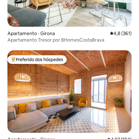
Apartamento ⋅ Girona
4,8 de uma av
4,8 (361)
Apartamento Tresor por BHomesCostaBrava
Preferido dos hóspedes
Entre os melhores preferidos dos hóspedes