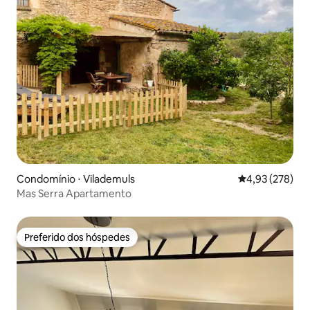
Condomínio ⋅ Vilademuls
4,93 de uma av
4,93 (278)
Mas Serra Apartamento
Preferido dos hóspedes
Preferido dos hóspedes