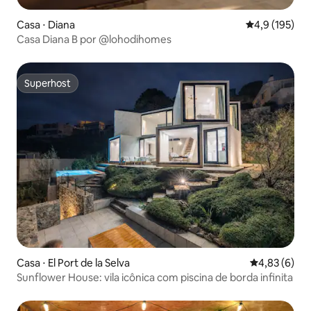
Casa ⋅ Diana
4,9 de uma av
4,9 (195)
Casa Diana B por @lohodihomes
Superhost
Superhost
Casa ⋅ El Port de la Selva
4,83 de uma 
4,83 (6)
Sunflower House: vila icônica com piscina de borda infinita