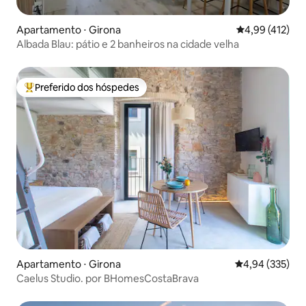
Apartamento ⋅ Girona
4,99 de uma av
4,99 (412)
Albada Blau: pátio e 2 banheiros na cidade velha
Preferido dos hóspedes
Entre os melhores preferidos dos hóspedes
Apartamento ⋅ Girona
4,94 de uma av
4,94 (335)
Caelus Studio. por BHomesCostaBrava