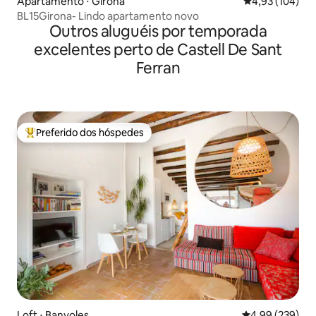
Apartamento ⋅ Girona
4,93 de uma av
4,93 (104)
BL15Girona- Lindo apartamento novo
Outros aluguéis por temporada
excelentes perto de Castell De Sant
Ferran
Preferido dos hóspedes
Entre os melhores preferidos dos hóspedes
Loft ⋅ Banyoles
4,99 de uma ava
4,99 (239)