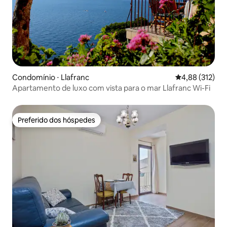
Condomínio ⋅ Llafranc
4,88 de uma av
4,88 (312)
Apartamento de luxo com vista para o mar Llafranc Wi-Fi
Preferido dos hóspedes
Preferido dos hóspedes