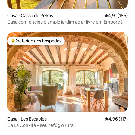
Casa ⋅ Cassà de Pelràs
4,91 de uma av
4,91 (186)
Casa com piscina e amplo jardim ao ar livre em Empordà
Preferido dos hóspedes
Entre os melhores preferidos dos hóspedes
Casa ⋅ Les Escaules
4,96 de uma av
4,96 (117)
Ca La Conxita – seu refúgio rural