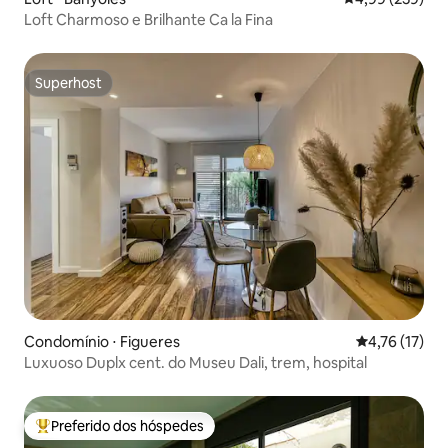
Loft Charmoso e Brilhante Ca la Fina
Superhost
Superhost
Condomínio ⋅ Figueres
4,76 de uma a
4,76 (17)
Luxuoso Duplx cent. do Museu Dali, trem, hospital
Preferido dos hóspedes
Entre os melhores preferidos dos hóspedes