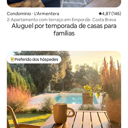
Condomínio ⋅ L'Armentera
4,87 de uma av
4,87 (146)
2-Apartamento com terraço em Empordà- Costa Brava
Aluguel por temporada de casas para
famílias
Preferido dos hóspedes
Entre os melhores preferidos dos hóspedes