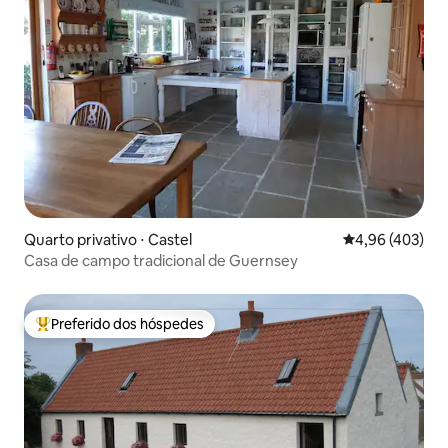
Quarto privativo ⋅ Castel
4,96 de uma av
4,96 (403)
Casa de campo tradicional de Guernsey
Preferido dos hóspedes
Entre os melhores preferidos dos hóspedes