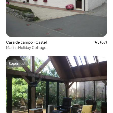
Casa de campo ⋅ Castel
5 de uma a
5 (67)
Marias Holiday Cottage.
Superhost
Superhost