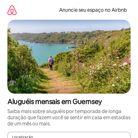
Pular
para
Anuncie seu espaço no Airbnb
o
conteúdo
Aluguéis mensais em Guernsey
Saiba mais sobre aluguéis por temporada de longa
duração que fazem você se sentir em casa em estadias
de um mês ou mais.
Localização