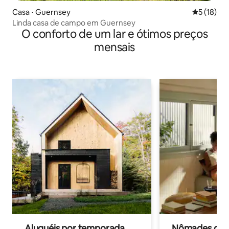
Casa ⋅ Guernsey
5 de uma a
5 (18)
Linda casa de campo em Guernsey
O conforto de um lar e ótimos preços
mensais
Aluguéis por temporada
Nômades digit