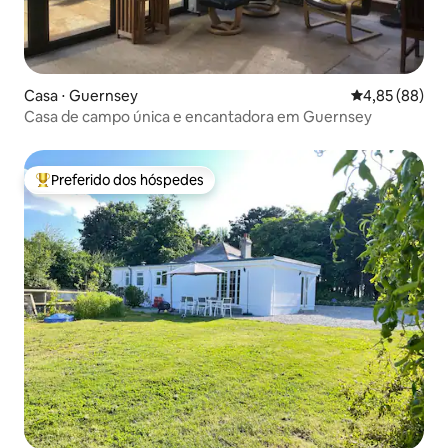
Casa ⋅ Guernsey
4,85 de uma a
4,85 (88)
Casa de campo única e encantadora em Guernsey
Preferido dos hóspedes
Entre os melhores preferidos dos hóspedes