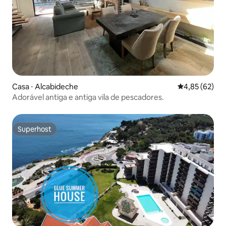
Casa ⋅ Alcabideche
4,85 de uma a
4,85 (62)
Adorável antiga e antiga vila de pescadores.
Superhost
Superhost