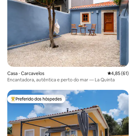
Casa ⋅ Carcavelos
4,85 de uma a
4,85 (61)
Encantadora, autêntica e perto do mar — La Quinta
Preferido dos hóspedes
Entre os melhores preferidos dos hóspedes