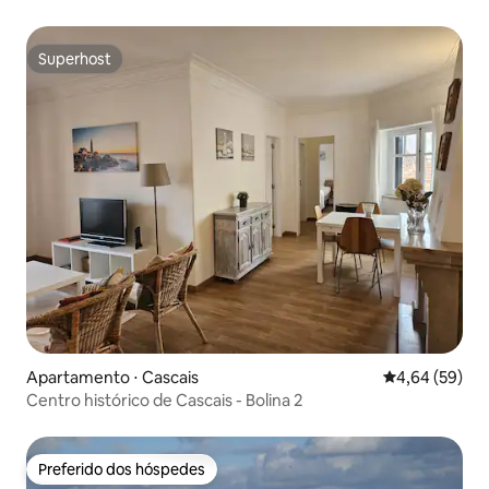
Superhost
Superhost
Apartamento ⋅ Cascais
4,64 de uma a
4,64 (59)
Centro histórico de Cascais - Bolina 2
Preferido dos hóspedes
Preferido dos hóspedes