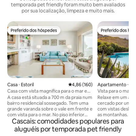
temporada pet friendly foram muito bem avaliados
por sua localização, limpeza e muito mais.
Preferido dos hóspedes
Preferido dos hó
Preferido dos hóspedes
Preferido dos hó
Casa ⋅ Estoril
4,86 de uma avaliação média de 
4,86 (160)
Apartamento ⋅ Ca
Casa com vista magnífica para o mar e
Vista para o mar +
piscina aquecida
praia + natureza t
A casa está situada a 700 m da praia num
Relaxe em um apa
bairro residencial sossegado. Tem uma
cercado por uma n
grande varanda sobre o vale em frente e
com vistas deslum
com vista para o mar. No piso inferior
as montanhas. Por que você vai adorar: -
Cascais: comodidades populares para
encontra-se a sala de estar com 40 m2
Vista para o mar/pô
com lareira, um quarto com casa de
espaçosa situada
aluguéis por temporada pet friendly
banho e uma cozinha. No piso superior
vegetação exuber