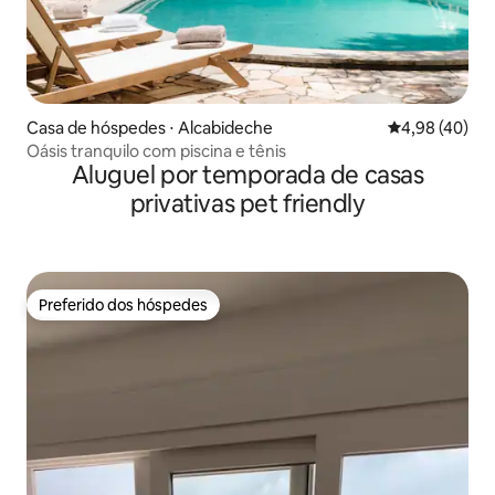
Casa de hóspedes ⋅ Alcabideche
4,98 de uma a
4,98 (40)
Oásis tranquilo com piscina e tênis
Aluguel por temporada de casas
privativas pet friendly
Preferido dos hóspedes
Preferido dos hóspedes