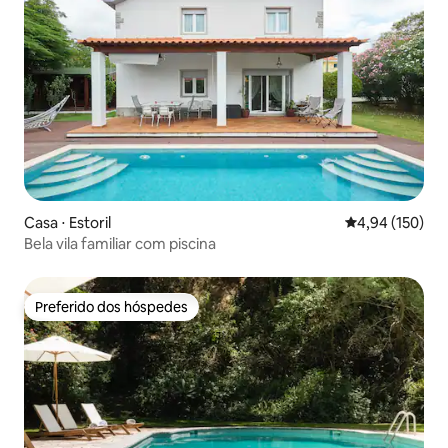
Casa ⋅ Estoril
4,94 de uma av
4,94 (150)
Bela vila familiar com piscina
Preferido dos hóspedes
Preferido dos hóspedes