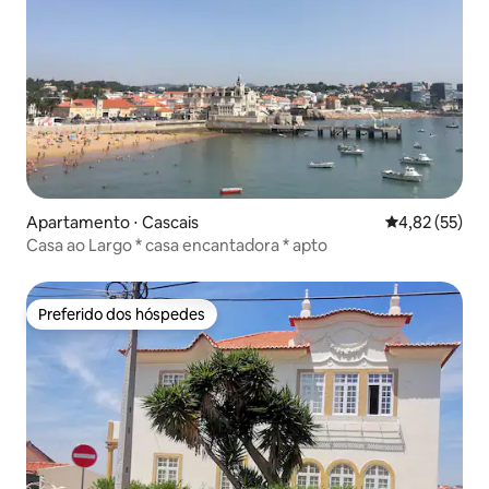
Apartamento ⋅ Cascais
4,82 de uma a
4,82 (55)
Casa ao Largo * casa encantadora * apto
Preferido dos hóspedes
Preferido dos hóspedes