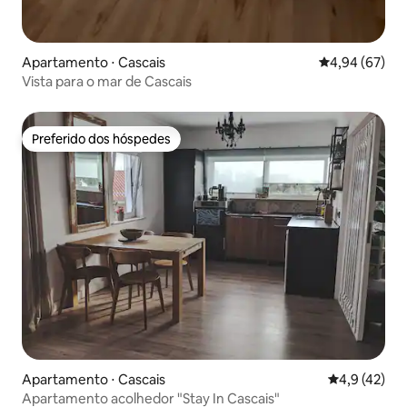
Apartamento ⋅ Cascais
4,94 de uma a
4,94 (67)
Vista para o mar de Cascais
Preferido dos hóspedes
Preferido dos hóspedes
Apartamento ⋅ Cascais
4,9 de uma a
4,9 (42)
Apartamento acolhedor "Stay In Cascais"