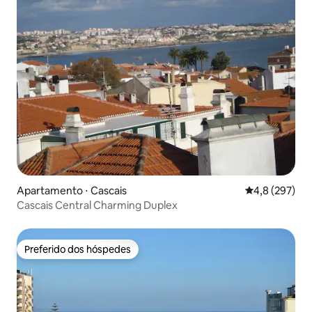
Apartamento ⋅ Cascais
4,8 de uma av
4,8 (297)
Cascais Central Charming Duplex
Preferido dos hóspedes
Preferido dos hóspedes