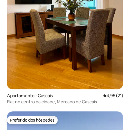
Apartamento ⋅ Cascais
4,95 de uma a
4,95 (21)
Flat no centro da cidade, Mercado de Cascais
Preferido dos hóspedes
Preferido dos hóspedes