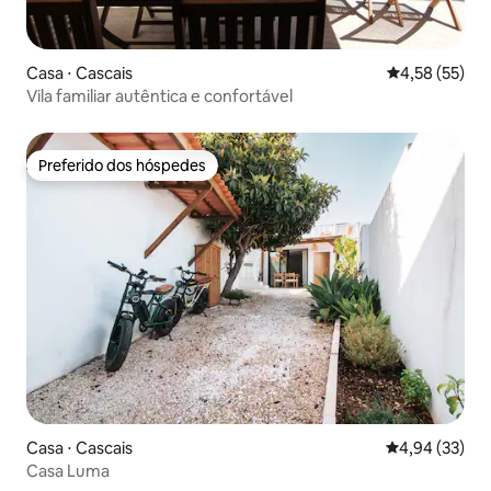
Casa ⋅ Cascais
4,58 de uma a
4,58 (55)
Vila familiar autêntica e confortável
Preferido dos hóspedes
Preferido dos hóspedes
Casa ⋅ Cascais
4,94 de uma a
4,94 (33)
Casa Luma