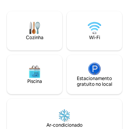
um quarto em suite com casa de banho,
orgânica com legu
um segundo quarto com 2 camas e um
folhas de chá - 12 
terceiro quarto com uma cama
do Guincho (1 km d
individual e outra cama por baixo da
privativo com mesa 
primeira. Os dois últimos quartos
Localizada perto 
dispõem de uma casa de banho comum.
com trilhas panor
O jardim é vedado A casa tem um abrigo
- A apenas 2 minu
Cozinha
Wi-Fi
para um carro e há sempre lugares para
muito bem avaliad
parqueamento grátis na rua. O meu
culinária local a pr
espaço é bom para famílias (com
rápido de 200 Mb
crianças). Em alternativa existe um cofre
para recolha das chaves A casa situa-se
numa colina verdejante e sossegada,
numa das zonas mais elegantes do
Estoril, a 10 minutos a pé da praia.
Estacionamento
Piscina
gratuito no local
Ar-condicionado