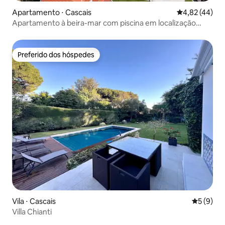
Apartamento ⋅ Cascais
4,82 de uma a
4,82 (44)
Apartamento à beira-mar com piscina em localização
privilegiada
Preferido dos hóspedes
Preferido dos hóspedes
Vila ⋅ Cascais
5 de uma 
5 (9)
Villa Chianti