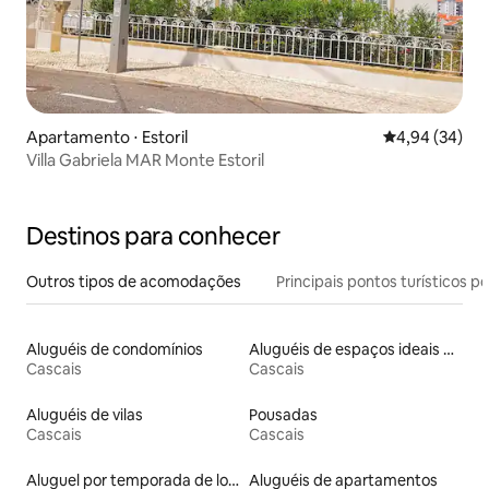
Apartamento ⋅ Estoril
4,94 de uma a
4,94 (34)
Villa Gabriela MAR Monte Estoril
Destinos para conhecer
Outros tipos de acomodações
Principais pontos turísticos po
Aluguéis de condomínios
Aluguéis de espaços ideais para famílias
Cascais
Cascais
Aluguéis de vilas
Pousadas
Cascais
Cascais
Aluguel por temporada de lofts
Aluguéis de apartamentos