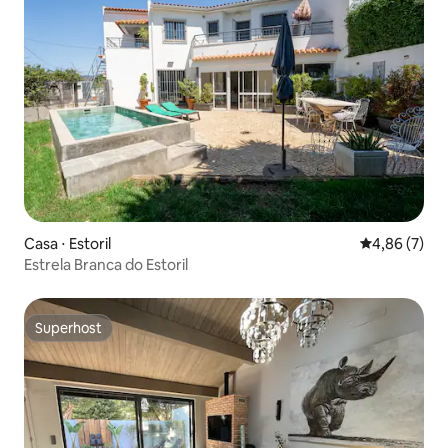
Casa ⋅ Estoril
4,86 de uma 
4,86 (7)
Estrela Branca do Estoril
Superhost
Superhost