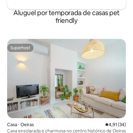
Aluguel por temporada de casas pet
friendly
Superhost
Superhost
Casa ⋅ Oeiras
4,91 de uma a
4,91 (34)
Casa ensolarada e charmosa no centro histórico de Oeiras