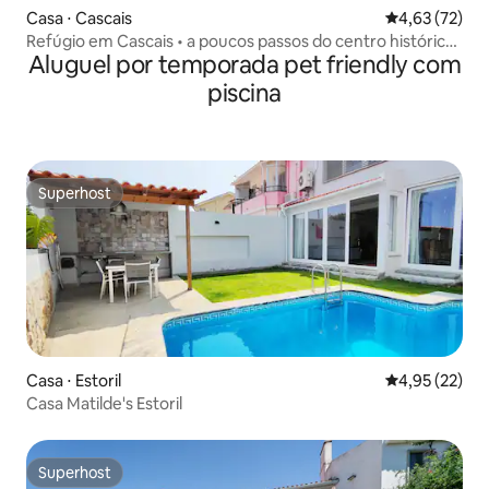
Casa ⋅ Cascais
4,63 de uma a
4,63 (72)
Refúgio em Cascais • a poucos passos do centro histórico
Aluguel por temporada pet friendly com
e da praia | com ar-condicionado
piscina
Superhost
Superhost
Casa ⋅ Estoril
4,95 de uma a
4,95 (22)
Casa Matilde's Estoril
Superhost
Superhost