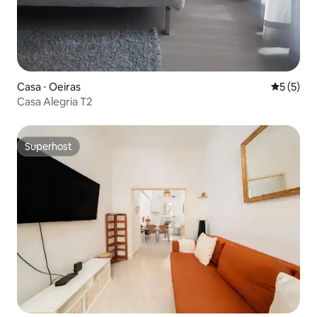
Casa ⋅ Oeiras
5 de uma 
5 (5)
Casa Alegria T2
Superhost
Superhost