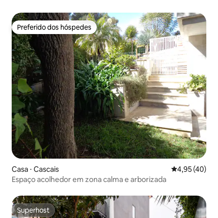
Preferido dos hóspedes
Preferido dos hóspedes
Casa ⋅ Cascais
4,95 de uma a
4,95 (40)
Espaço acolhedor em zona calma e arborizada
Superhost
Superhost