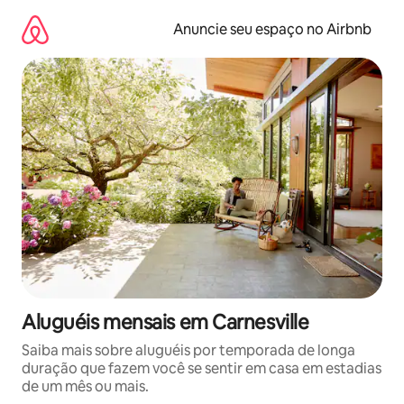
Pular
para
Anuncie seu espaço no Airbnb
o
conteúdo
Aluguéis mensais em Carnesville
Saiba mais sobre aluguéis por temporada de longa
duração que fazem você se sentir em casa em estadias
de um mês ou mais.