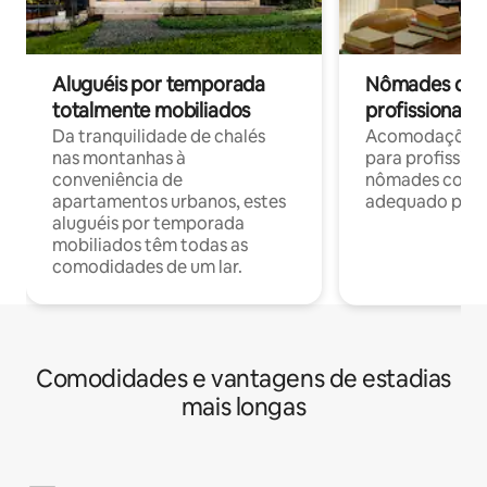
Aluguéis por temporada
Nômades digit
totalmente mobiliados
profissionais 
Da tranquilidade de chalés
Acomodações c
nas montanhas à
para profission
conveniência de
nômades com W
apartamentos urbanos, estes
adequado para 
aluguéis por temporada
mobiliados têm todas as
comodidades de um lar.
Comodidades e vantagens de estadias
mais longas