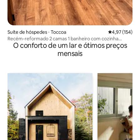
Suíte de hóspedes ⋅ Toccoa
4,97 de uma av
4,97 (154)
Recém-reformado 2 camas 1 banheiro com cozinha
O conforto de um lar e ótimos preços
americana
mensais