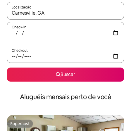
Localização
Quando os resultados estiverem disponíveis, explore-os usando
Check-in
Checkout
Buscar
Aluguéis mensais perto de você
Superhost
Superhost