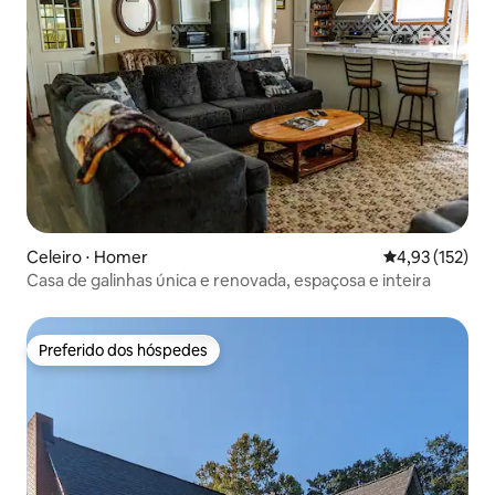
Celeiro ⋅ Homer
4,93 de uma av
4,93 (152)
Casa de galinhas única e renovada, espaçosa e inteira
Preferido dos hóspedes
Preferido dos hóspedes