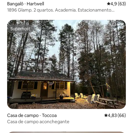
Bangalô ⋅ Hartwell
4,9 de uma a
4,9 (63)
1896 Glamp. 2 quartos. Academia. Estacionamento
gratuito. WI-FI. Sem ar-condicionado.
Superhost
Superhost
Casa de campo ⋅ Toccoa
4,83 de uma a
4,83 (66)
Casa de campo aconchegante