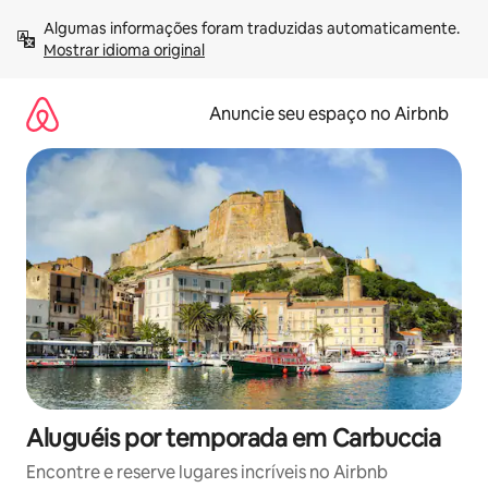
Pular
Algumas informações foram traduzidas automaticamente. 
para
Mostrar idioma original
o
conteúdo
Anuncie seu espaço no Airbnb
Aluguéis por temporada em Carbuccia
Encontre e reserve lugares incríveis no Airbnb