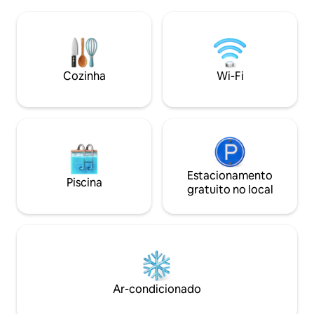
restaurante... Sua localização permitirá
Perfeito para casais. 🅿️ Estaciona
que você tenha acesso também a 20
fácil Dois estacionamentos públicos
minutos do Parc de activity
próximos: estacio
Accrobranche de vero ,da montanha e a
sem estresse, me
5 minutos do rio. Seu estilo descontraído
cidade. ⠀
e área de superfície o tornam muito
Cozinha
Wi-Fi
agradável de se viver.
Estacionamento
Piscina
gratuito no local
Ar-condicionado