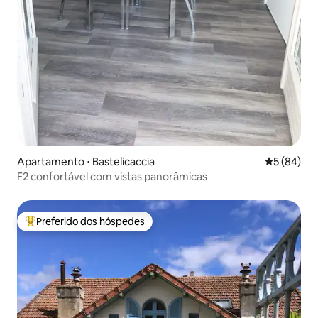
Apartamento ⋅ Bastelicaccia
5 de uma a
5 (84)
F2 confortável com vistas panorâmicas
Preferido dos hóspedes
Entre os melhores preferidos dos hóspedes