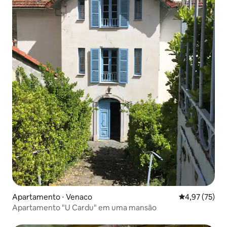
Apartamento ⋅ Venaco
4,97 de uma a
4,97 (75)
Apartamento "U Cardu" em uma mansão