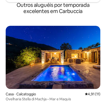
Outros aluguéis por temporada
excelentes em Carbuccia
Casa ⋅ Calcatoggio
4,91 de uma a
4,91 (11)
Ovelharia Stella di Machja • Mar e Maquis