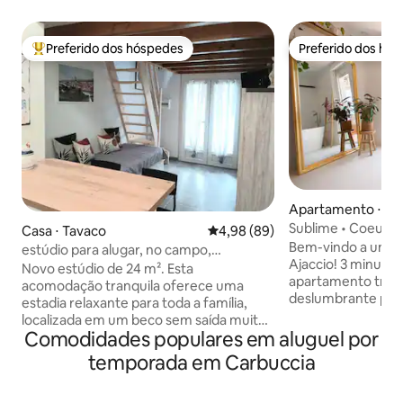
Preferido dos hóspedes
Preferido dos hó
Entre os melhores preferidos dos hóspedes
Preferido dos hó
Apartamento ⋅ Aja
Sublime • Coeur d 
Casa ⋅ Tavaco
4,98 de uma avaliação média de
4,98 (89)
e Sauna
Bem-vindo a um do
estúdio para alugar, no campo,
Ajaccio! 3 minutos das praias: belo
totalmente novo
Novo estúdio de 24 m². Esta
apartamento tranq
acomodação tranquila oferece uma
deslumbrante para
estadia relaxante para toda a família,
espuma de frente 
localizada em um beco sem saída muito
mesa de massage
Comodidades populares em aluguel por
tranquilo entre a terra e o mar, a 15
premium, varanda.
minutos das praias, a 20 minutos de
temporada em Carbuccia
garantido! A localização perfeita para
Ajaccio. Nas proximidades: spa,
desfrutar dos be
farmácia, consultório médico,
restaurantes e ma