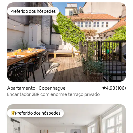
Preferido dos hóspedes
Preferido dos hóspedes
Apartamento ⋅ Copenhague
4,93 de uma av
4,93 (106)
Encantador 2BR com enorme terraço privado
Preferido dos hóspedes
Entre os melhores preferidos dos hóspedes