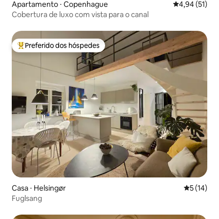
Apartamento ⋅ Copenhague
4,94 de uma a
4,94 (51)
Cobertura de luxo com vista para o canal
Preferido dos hóspedes
Entre os melhores preferidos dos hóspedes
Casa ⋅ Helsingør
5 de uma a
5 (14)
Fuglsang