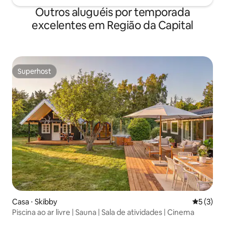
Outros aluguéis por temporada
excelentes em Região da Capital
Superhost
Superhost
Casa ⋅ Skibby
5 de uma 
5 (3)
Piscina ao ar livre | Sauna | Sala de atividades | Cinema