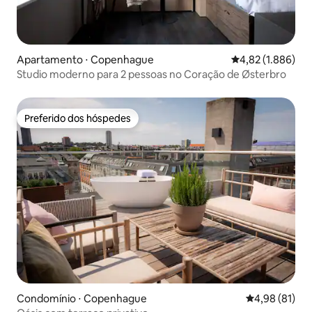
Apartamento ⋅ Copenhague
4,82 de uma aval
4,82 (1.886)
Studio moderno para 2 pessoas no Coração de Østerbro
Preferido dos hóspedes
Preferido dos hóspedes
Condomínio ⋅ Copenhague
4,98 de uma a
4,98 (81)