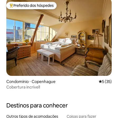
Preferido dos hóspedes
Entre os melhores preferidos dos hóspedes
Condomínio ⋅ Copenhague
5 de uma a
5 (35)
Cobertura incrível!
Destinos para conhecer
Outros tipos de acomodações
Coisas para fazer