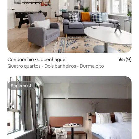
Condomínio ⋅ Copenhague
5 de uma 
5 (9)
Quatro quartos - Dois banheiros - Durma oito
Superhost
Superhost