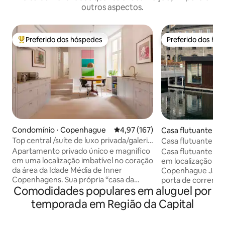
outros aspectos.
Preferido dos hóspedes
Preferido dos hó
Entre os melhores preferidos dos hóspedes
Preferido dos hó
Condomínio ⋅ Copenhague
4,97 de uma avaliação média de 
4,97 (167)
Casa flutuante ⋅
e
Top central /suíte de luxo privada/galeria
Casa flutuante mod
de arte
Região central no
Apartamento privado único e magnífico
Casa flutuante mo
em uma localização imbatível no coração
em localização pri
da área da Idade Média de Inner
Copenhague Janelas grandes e uma
Copenhagens. Sua própria “casa da
porta de correr e
Comodidades populares em aluguel por
cidade” com uma entrada privativa de
diretamente para 
uma rua lateral tranquila. Um luxo de alta
espaço de estar lum
temporada em Região da Capital
qualidade espalhado por 140 m², você
casa flutuante es
fica em um apartamento de luxo com
área exclusiva à be