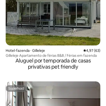
Hotel-fazenda ⋅ Gilleleje
4,97 de uma a
4,97 (63)
Gilleleje Apartamento de férias B&B / Férias em fazenda
Aluguel por temporada de casas
privativas pet friendly
Superhost
Superhost