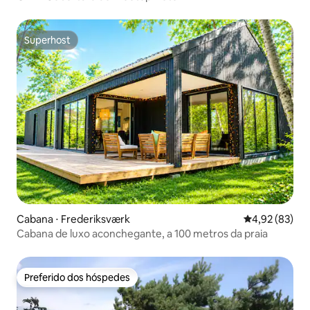
Superhost
Superhost
Cabana ⋅ Frederiksværk
4,92 de uma a
4,92 (83)
Cabana de luxo aconchegante, a 100 metros da praia
Preferido dos hóspedes
Preferido dos hóspedes