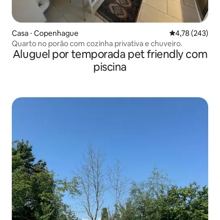
Casa ⋅ Copenhague
4,78 de uma av
4,78 (243)
Quarto no porão com cozinha privativa e chuveiro.
Aluguel por temporada pet friendly com
piscina