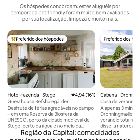
Os hóspedes concordam: estes aluguéis por
temporada pet friendly foram muito bem avaliados
por sua localização, limpeza e muito mais.
Preferido dos hóspedes
Preferido dos hó
Entre os melhores preferidos dos hóspedes
Preferido dos hó
Hotel-fazenda ⋅ Stege
4,94 de uma avaliação média de 
4,94 (161)
Cabana ⋅ Dronnin
Guesthouse Refshalegården
Casa de veraneio
recém-reformada 
Desfrute de férias agradáveis no campo
A apenas 3 minuto
– em uma Reserva da Biosfera da
Dronningmølle Str
UNESCO, perto da cidade medieval de
veraneio totalme
Stege, perto da água e no meio da
disso, a natureza 
Região da Capital: comodidades
natureza. Somos uma família composta
Rússia, e Hornbæk,
por um casal dinamarquês-japonês, dois
5 minutos de carro. A casa tem 2 b