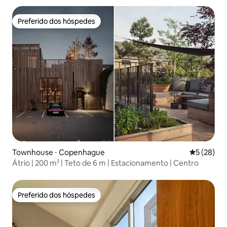
Preferido dos hóspedes
Preferido dos hóspedes
Townhouse ⋅ Copenhague
5 de uma a
5 (28)
Átrio | 200 m² | Teto de 6 m | Estacionamento | Centro
Preferido dos hóspedes
Preferido dos hóspedes