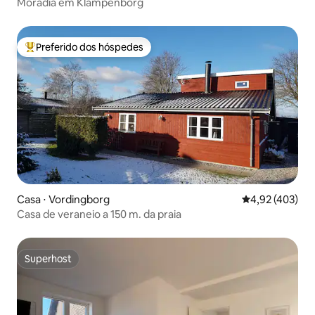
Moradia em Klampenborg
Preferido dos hóspedes
Entre os melhores preferidos dos hóspedes
Casa ⋅ Vordingborg
4,92 de uma av
4,92 (403)
Casa de veraneio a 150 m. da praia
Superhost
Superhost