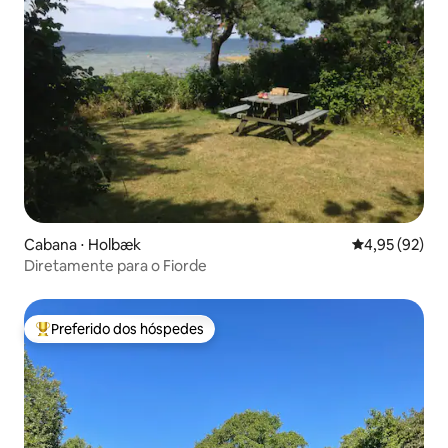
Cabana ⋅ Holbæk
4,95 de uma a
4,95 (92)
Diretamente para o Fiorde
Preferido dos hóspedes
Entre os melhores preferidos dos hóspedes