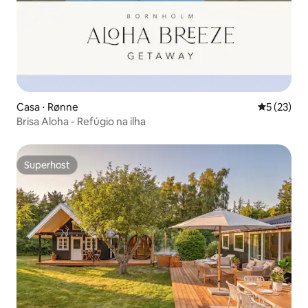
Casa ⋅ Rønne
5 de uma a
5 (23)
Brisa Aloha - Refúgio na ilha
Superhost
Superhost