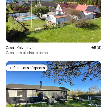
Casa ⋅ Kalvehave
5 de uma 
5 (6)
Casa com piscina externa
Preferido dos hóspedes
Preferido dos hóspedes