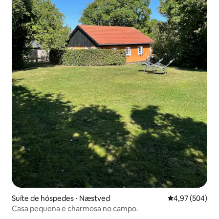
Suíte de hóspedes ⋅ Næstved
4,97 de uma ava
4,97 (504)
Casa pequena e charmosa no campo.