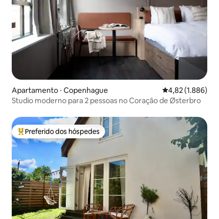
Apartamento ⋅ Copenhague
4,82 de uma aval
4,82 (1.886)
Studio moderno para 2 pessoas no Coração de Østerbro
Preferido dos hóspedes
Entre os melhores preferidos dos hóspedes