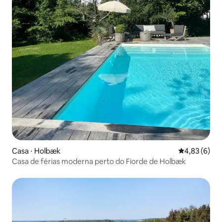
Casa ⋅ Holbæk
4,83 de uma 
4,83 (6)
Casa de férias moderna perto do Fiorde de Holbæk