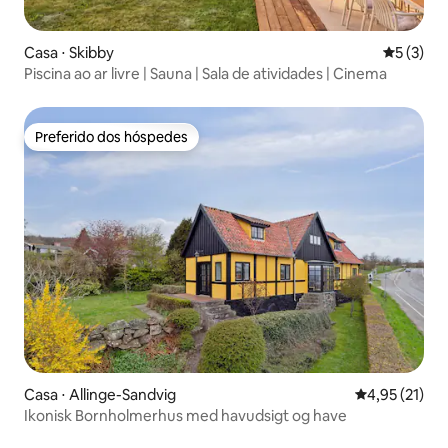
Casa ⋅ Skibby
5 de uma 
5 (3)
Piscina ao ar livre | Sauna | Sala de atividades | Cinema
Preferido dos hóspedes
Preferido dos hóspedes
Casa ⋅ Allinge-Sandvig
4,95 de uma a
4,95 (21)
Ikonisk Bornholmerhus med havudsigt og have