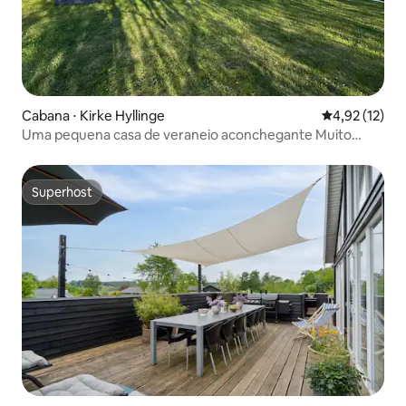
Cabana ⋅ Kirke Hyllinge
4,92 de uma a
4,92 (12)
Uma pequena casa de veraneio aconchegante Muito
adequada para crianças
Superhost
Superhost