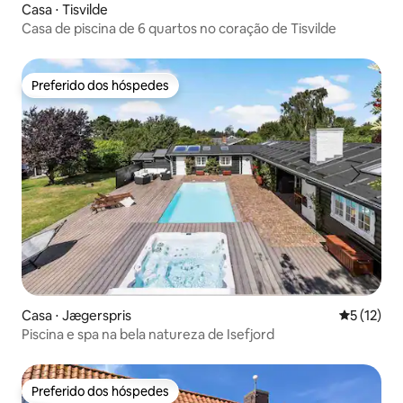
Casa ⋅ Tisvilde
Casa de piscina de 6 quartos no coração de Tisvilde
Preferido dos hóspedes
Preferido dos hóspedes
Casa ⋅ Jægerspris
5 de uma a
5 (12)
Piscina e spa na bela natureza de Isefjord
Preferido dos hóspedes
Preferido dos hóspedes