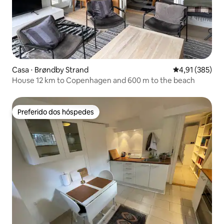
Casa ⋅ Brøndby Strand
4,91 de uma av
4,91 (385)
House 12 km to Copenhagen and 600 m to the beach
Preferido dos hóspedes
Preferido dos hóspedes