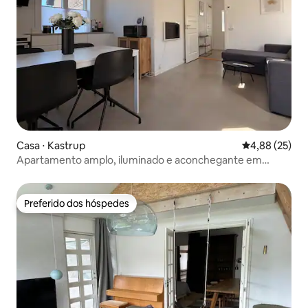
Casa ⋅ Kastrup
4,88 de uma a
4,88 (25)
Apartamento amplo, iluminado e aconchegante em
Kastrup
Preferido dos hóspedes
Preferido dos hóspedes