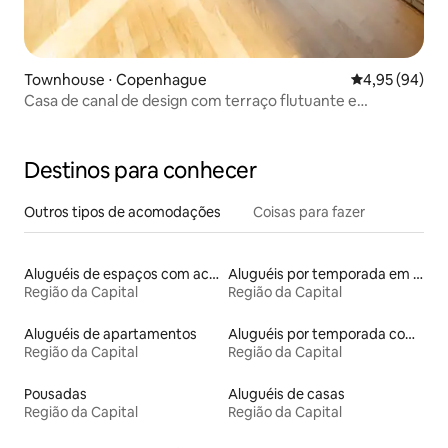
Townhouse ⋅ Copenhague
4,95 de uma a
4,95 (94)
Casa de canal de design com terraço flutuante e
estacionamento
Destinos para conhecer
Outros tipos de acomodações
Coisas para fazer
Aluguéis de espaços com acesso direto a pistas de esqui
Aluguéis por temporada em albergue
Região da Capital
Região da Capital
Aluguéis de apartamentos
Aluguéis por temporada com caiaque
Região da Capital
Região da Capital
Pousadas
Aluguéis de casas
Região da Capital
Região da Capital