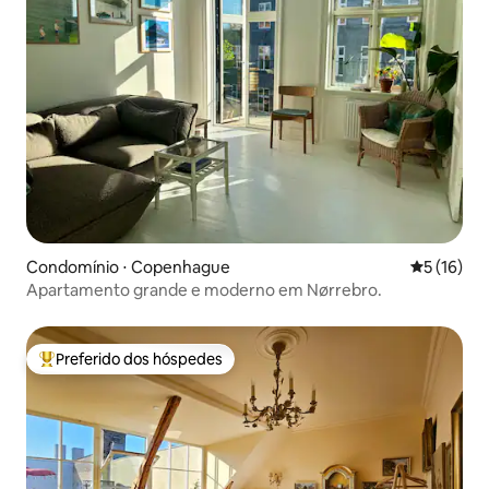
Condomínio ⋅ Copenhague
5 de uma a
5 (16)
Apartamento grande e moderno em Nørrebro.
Preferido dos hóspedes
Entre os melhores preferidos dos hóspedes