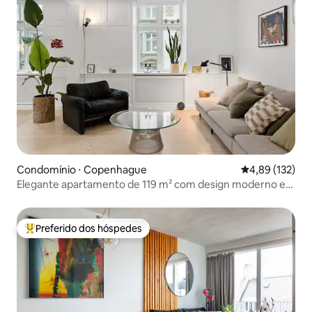
Condomínio ⋅ Copenhague
4,89 de uma av
4,89 (132)
Elegante apartamento de 119 m² com design moderno e
varanda em Vesterbro
Preferido dos hóspedes
Entre os melhores preferidos dos hóspedes