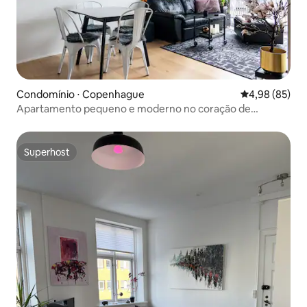
Condomínio ⋅ Copenhague
4,98 de uma a
4,98 (85)
Apartamento pequeno e moderno no coração de
Vesterbro.
Superhost
Superhost