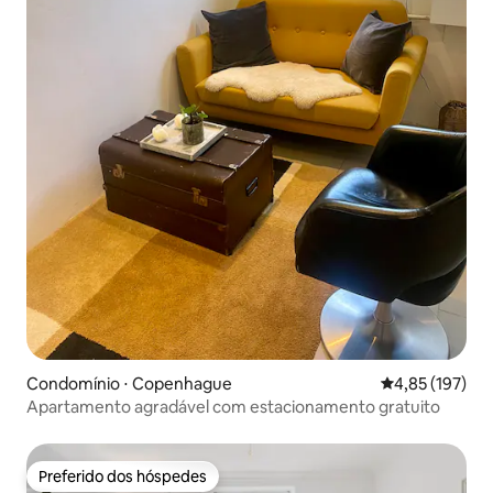
Condomínio ⋅ Copenhague
4,85 de uma av
4,85 (197)
Apartamento agradável com estacionamento gratuito
Preferido dos hóspedes
Preferido dos hóspedes