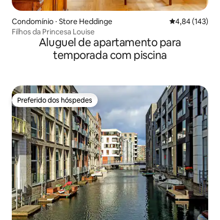
Condomínio ⋅ Store Heddinge
4,84 de uma av
4,84 (143)
Filhos da Princesa Louise
Aluguel de apartamento para
temporada com piscina
Preferido dos hóspedes
Preferido dos hóspedes