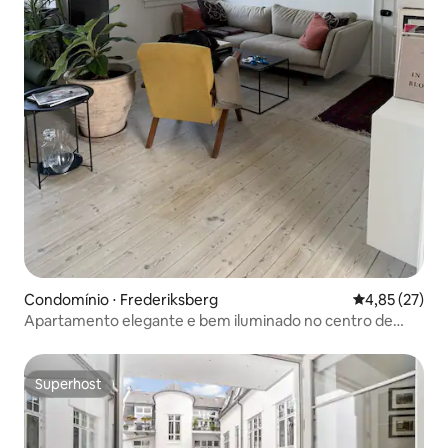
Condomínio ⋅ Frederiksberg
4,85 de uma a
4,85 (27)
Apartamento elegante e bem iluminado no centro de
Copenhague
Superhost
Superhost