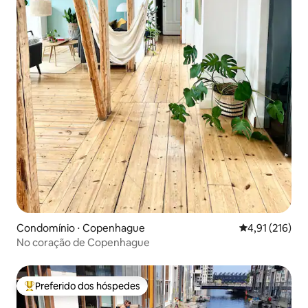
Condomínio ⋅ Copenhague
4,91 de uma av
4,91 (216)
No coração de Copenhague
Preferido dos hóspedes
Entre os melhores preferidos dos hóspedes