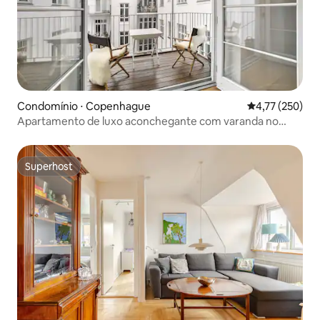
Condomínio ⋅ Copenhague
4,77 de uma av
4,77 (250)
Apartamento de luxo aconchegante com varanda no
coração de Copenhague
Superhost
Superhost