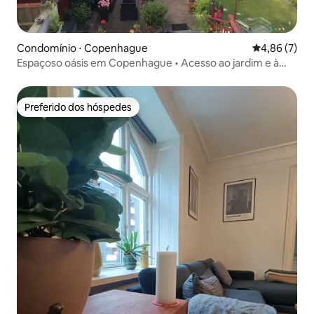
Condomínio ⋅ Copenhague
4,86 de uma 
4,86 (7)
Espaçoso oásis em Copenhague • Acesso ao jardim e à
piscina
Preferido dos hóspedes
Preferido dos hóspedes