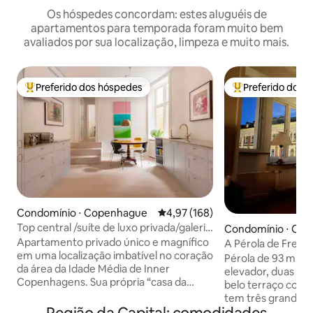
Os hóspedes concordam: estes aluguéis de
apartamentos para temporada foram muito bem
avaliados por sua localização, limpeza e muito mais.
Preferido dos hóspedes
Preferido dos 
Entre os melhores preferidos dos hóspedes
Entre os melhore
Condomínio ⋅ Copenhague
4,97 de uma avaliação média de 
4,97 (168)
Top central /suíte de luxo privada/galeria
Condomínio ⋅ Co
de arte
Apartamento privado único e magnífico
A Pérola de Frede
em uma localização imbatível no coração
Pérola de 93 m2 n
da área da Idade Média de Inner
elevador, duas pe
Copenhagens. Sua própria “casa da
belo terraço com
cidade” com uma entrada privativa de
tem três grandes 
uma rua lateral tranquila. Um luxo de alta
sul com banheiro 