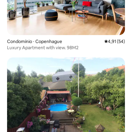
Condomínio ⋅ Copenhague
4,91 de uma a
4,91 (54)
Luxury Apartment with view. 98M2