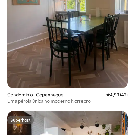
Condomínio ⋅ Copenhague
4,93 de uma a
4,93 (42)
Uma pérola única no moderno Nørrebro
Superhost
Superhost