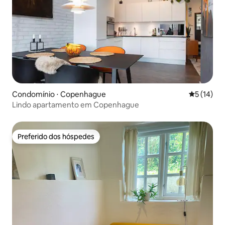
Condomínio ⋅ Copenhague
5 de uma a
5 (14)
Lindo apartamento em Copenhague
Preferido dos hóspedes
Preferido dos hóspedes