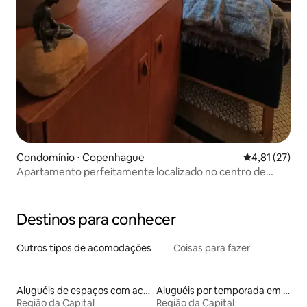
Condomínio ⋅ Copenhague
4,81 de uma a
4,81 (27)
Apartamento perfeitamente localizado no centro de
Copenhague
Destinos para conhecer
Outros tipos de acomodações
Coisas para fazer
Aluguéis de espaços com acesso direto a pistas de esqui
Aluguéis por temporada em albergue
Região da Capital
Região da Capital