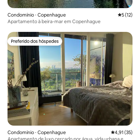
Condomínio ⋅ Copenhague
5 de uma a
5 (12)
Apartamento à beira-mar em Copenhague
Preferido dos hóspedes
Preferido dos hóspedes
Condomínio ⋅ Copenhague
4,91 de uma a
4,91 (35)
Apartamento de luxo cercado por água, vida urbana e