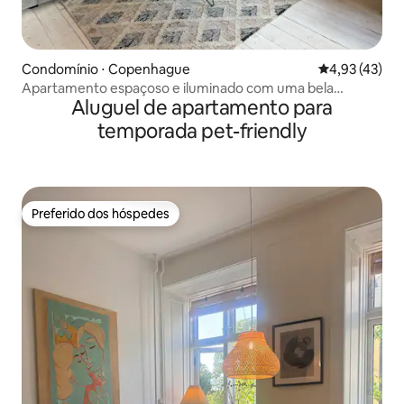
Condomínio ⋅ Copenhague
4,93 de uma a
4,93 (43)
Apartamento espaçoso e iluminado com uma bela
Aluguel de apartamento para
varanda
temporada pet-friendly
Preferido dos hóspedes
Preferido dos hóspedes