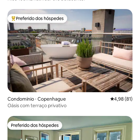
Preferido dos hóspedes
Entre os melhores preferidos dos hóspedes
Condomínio ⋅ Copenhague
4,98 de uma a
4,98 (81)
Oásis com terraço privativo
Preferido dos hóspedes
Preferido dos hóspedes