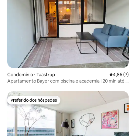
Condomínio ⋅ Taastrup
4,86 de uma 
4,86 (7)
Apartamento Bayer com piscina e academia | 20 min até o
Aeroporto de Copenhague
Preferido dos hóspedes
Preferido dos hóspedes