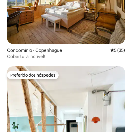
Condomínio ⋅ Copenhague
5 de uma a
5 (35)
Cobertura incrível!
Preferido dos hóspedes
Preferido dos hóspedes