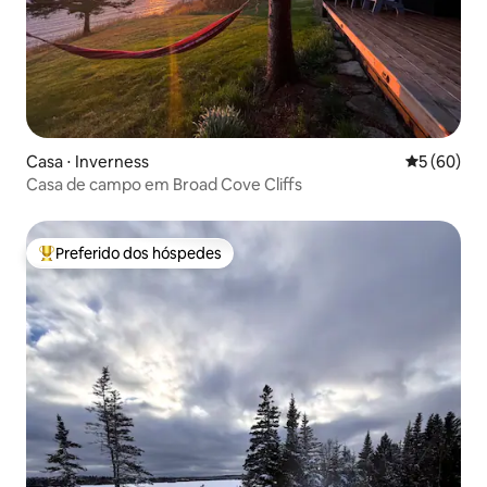
Casa ⋅ Inverness
5 de uma a
5 (60)
Casa de campo em Broad Cove Cliffs
Preferido dos hóspedes
Entre os melhores preferidos dos hóspedes