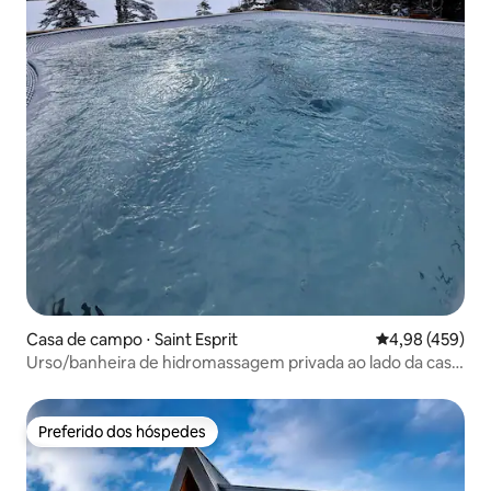
Casa de campo ⋅ Saint Esprit
4,98 de uma av
4,98 (459)
Urso/banheira de hidromassagem privada ao lado da casa
de campo/sauna/fogueira
Preferido dos hóspedes
Preferido dos hóspedes