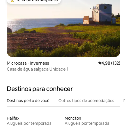
Entre os melhores preferidos dos hóspedes
Microcasa ⋅ Inverness
4,98 de uma av
4,98 (132)
Casa de água salgada Unidade 1
Destinos para conhecer
Destinos perto de você
Outros tipos de acomodações
Pr
Halifax
Moncton
Aluguéis por temporada
Aluguéis por temporada