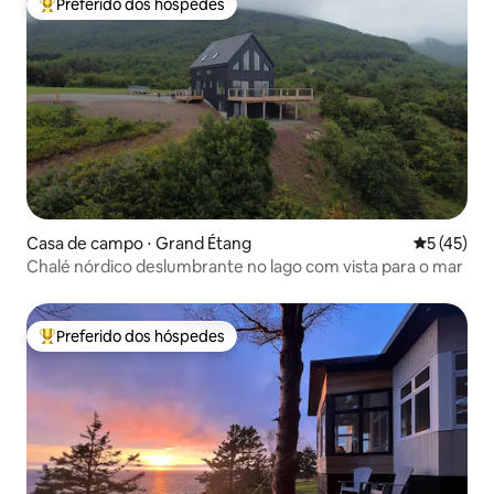
Preferido dos hóspedes
Entre os melhores preferidos dos hóspedes
Casa de campo ⋅ Grand Étang
5 de uma a
5 (45)
Chalé nórdico deslumbrante no lago com vista para o mar
Preferido dos hóspedes
Entre os melhores preferidos dos hóspedes