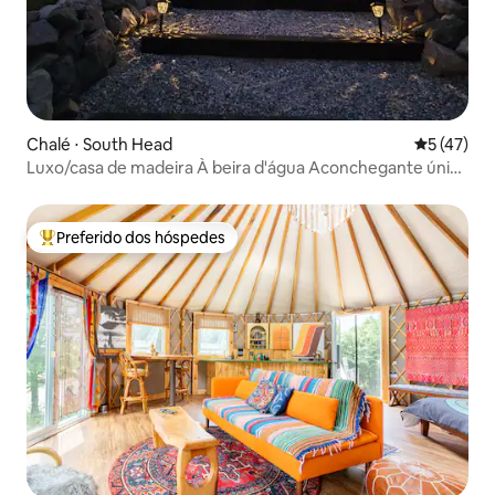
Chalé ⋅ South Head
5 de uma a
5 (47)
Luxo/casa de madeira À beira d'água Aconchegante única
moderno
Preferido dos hóspedes
Entre os melhores preferidos dos hóspedes