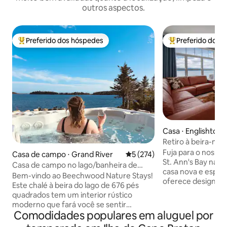
outros aspectos.
Preferido dos hóspedes
Preferido dos 
Entre os melhores preferidos dos hóspedes
Entre os melhore
Casa ⋅ Englishtow
Retiro à beira-mar
Fuja para o nosso 
Casa de campo ⋅ Grand River
5 de uma avaliação média de 
5 (274)
St. Ann's Bay na cê
Casa de campo no lago/banheira de
casa nova e espaç
hidromassagem
Bem-vindo ao Beechwood Nature Stays!
oferece design m
privativa/fogueira/caiaques/sauna
Este chalé à beira do lago de 676 pés
aberto de estar. 
quadrados tem um interior rústico
com um quarto co
moderno que fará você se sentir
um quarto com bel
Comodidades populares em aluguel por
confortável e super aconchegante
na parte inferior e
durante a sua estadia! Relaxe em sua