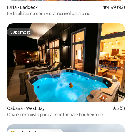
Iurta ⋅ Baddeck
4,99 de uma a
4,99 (92)
Iurta altíssima com vista incrível para o rio
Superhost
Superhost
Cabana ⋅ West Bay
5 de uma 
5 (3)
Chalé com vista para a montanha e banheira de
hidromassagem privativa – Deer Ridge