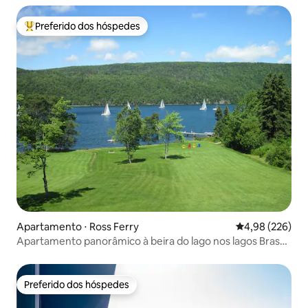
Preferido dos hóspedes
Entre os melhores preferidos dos hóspedes
Apartamento ⋅ Ross Ferry
4,98 de uma ava
4,98 (226)
Apartamento panorâmico à beira do lago nos lagos Bras
D'or
Preferido dos hóspedes
Preferido dos hóspedes