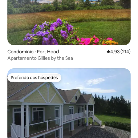
Condomínio ⋅ Port Hood
4,93 de uma av
4,93 (214)
Apartamento Gillies by the Sea
Preferido dos hóspedes
Preferido dos hóspedes