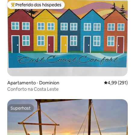
Preferido dos hóspedes
Entre os melhores preferidos dos hóspedes
Apartamento ⋅ Dominion
4,99 de uma av
4,99 (291)
Conforto na Costa Leste
Superhost
Superhost