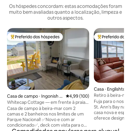
Os hóspedes concordam: estas acomodações foram
muito bem avaliadas quanto a localização, limpeza e
outros aspectos.
Preferido dos hóspedes
Preferido dos 
Entre os melhores preferidos dos hóspedes
Entre os melhore
Casa ⋅ Englishtow
Retiro à beira-mar
Casa de campo ⋅ Ingonish B
4,99 de uma avaliação média de 
4,99 (100)
Fuja para o nosso 
each
Whitecap Cottage — em frente à praia
St. Ann's Bay na cê
em Cabot Trail
Casa de campo à beira-mar com 2
casa nova e espaç
camas e 2 banheiros nos limites de um
oferece design m
Parque Nacional! ✅Novo e com ar
aberto de estar. 
condicionado✅, deck com vista para o
com um quarto co
mar ✅Conceito aberto, tetos de 9 pés,