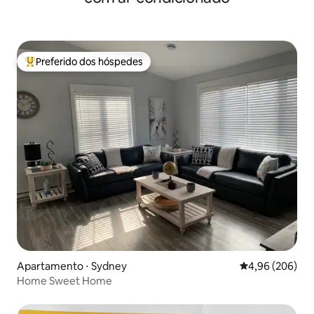
Preferido dos hóspedes
Entre os melhores preferidos dos hóspedes
Apartamento ⋅ Sydney
4,96 de uma ava
4,96 (206)
Home Sweet Home