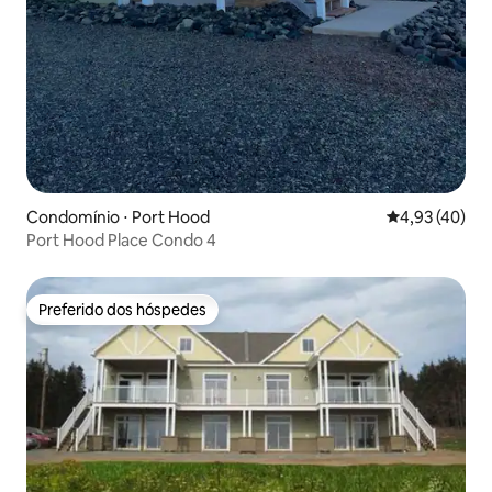
Condomínio ⋅ Port Hood
4,93 de uma a
4,93 (40)
Port Hood Place Condo 4
Preferido dos hóspedes
Preferido dos hóspedes