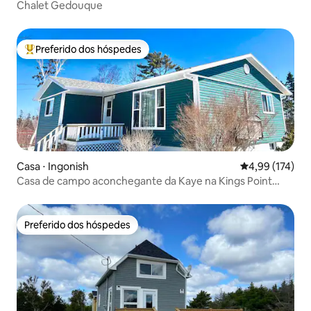
Chalet Gedouque
Preferido dos hóspedes
Entre os melhores preferidos dos hóspedes
Casa ⋅ Ingonish
4,99 de uma av
4,99 (174)
Casa de campo aconchegante da Kaye na Kings Point
Beach Road
Preferido dos hóspedes
Preferido dos hóspedes