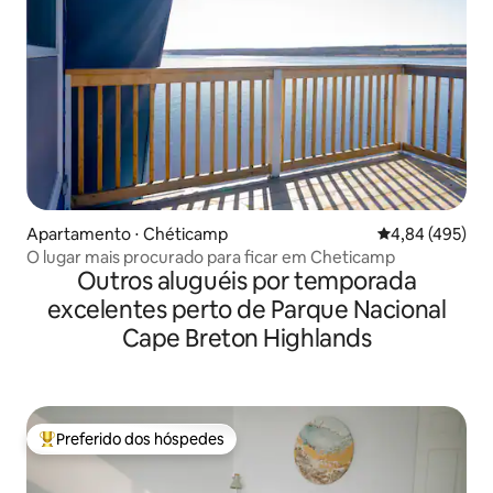
Apartamento ⋅ Chéticamp
4,84 de uma av
4,84 (495)
O lugar mais procurado para ficar em Cheticamp
Outros aluguéis por temporada
excelentes perto de Parque Nacional
Cape Breton Highlands
Preferido dos hóspedes
Entre os melhores preferidos dos hóspedes