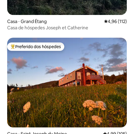
Casa ⋅ Grand Étang
4,96 de uma av
4,96 (112)
Casa de hóspedes Joseph et Catherine
Preferido dos hóspedes
Entre os melhores preferidos dos hóspedes
Casa ⋅ Saint Joseph du Moine
4,99 de uma av
4,99 (105)