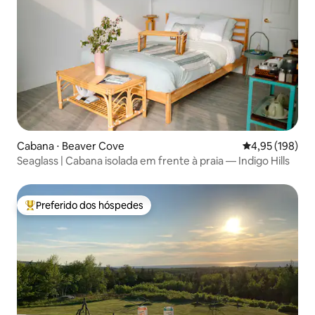
Cabana ⋅ Beaver Cove
4,95 de uma av
4,95 (198)
Seaglass | Cabana isolada em frente à praia — Indigo Hills
Preferido dos hóspedes
Entre os melhores preferidos dos hóspedes