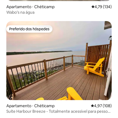
Apartamento ⋅ Chéticamp
4,79 de uma av
4,79 (134)
Wabo's na água
Preferido dos hóspedes
Preferido dos hóspedes
Apartamento ⋅ Chéticamp
4,97 de uma av
4,97 (108)
Suíte Harbour Breeze - Totalmente acessível para pessoas
com deficiência