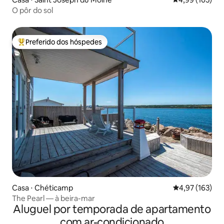
O pôr do sol
Preferido dos hóspedes
Entre os melhores preferidos dos hóspedes
Casa ⋅ Chéticamp
4,97 de uma av
4,97 (163)
The Pearl — à beira-mar
Aluguel por temporada de apartamento
com ar-condicionado