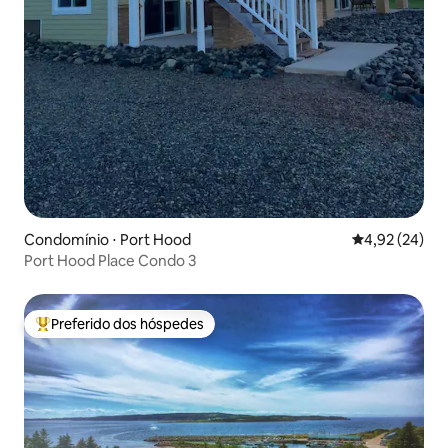
Condomínio ⋅ Port Hood
4,92 de uma a
4,92 (24)
Port Hood Place Condo 3
Preferido dos hóspedes
Entre os melhores preferidos dos hóspedes