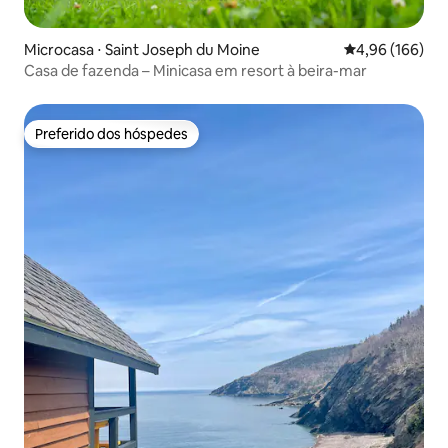
Microcasa ⋅ Saint Joseph du Moine
4,96 de uma av
4,96 (166)
Casa de fazenda – Minicasa em resort à beira-mar
Preferido dos hóspedes
Preferido dos hóspedes