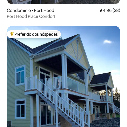
Condomínio ⋅ Port Hood
4,96 de uma a
4,96 (28)
Port Hood Place Condo 1
Preferido dos hóspedes
Entre os melhores preferidos dos hóspedes