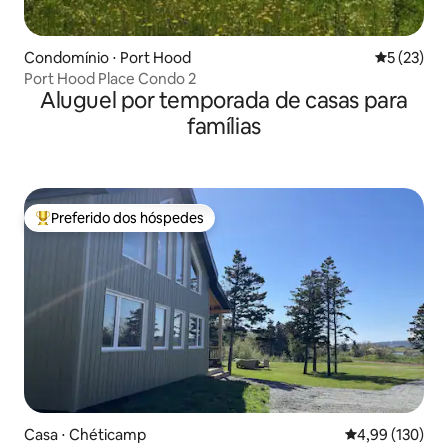
Condomínio ⋅ Port Hood
5 de uma a
5 (23)
Port Hood Place Condo 2
Aluguel por temporada de casas para
famílias
Preferido dos hóspedes
Entre os melhores preferidos dos hóspedes
Casa ⋅ Chéticamp
4,99 de uma av
4,99 (130)