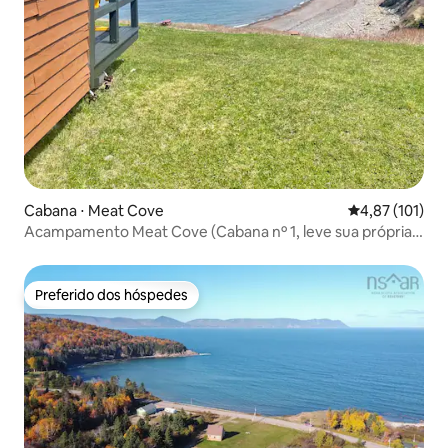
Cabana ⋅ Meat Cove
4,87 de uma av
4,87 (101)
Acampamento Meat Cove (Cabana nº 1, leve sua própria
roupa de cama)
Preferido dos hóspedes
Preferido dos hóspedes