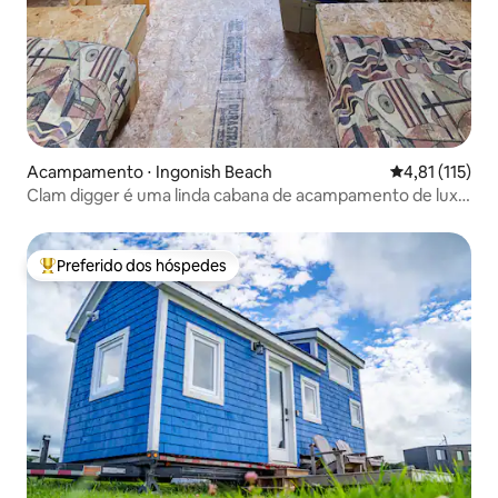
Acampamento ⋅ Ingonish Beach
4,81 de uma av
4,81 (115)
Clam digger é uma linda cabana de acampamento de luxo
de um quarto
Preferido dos hóspedes
Entre os melhores preferidos dos hóspedes