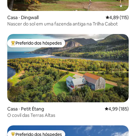
Casa ⋅ Dingwall
4,89 de uma av
4,89 (115)
Nascer do sol em uma fazenda antiga na Trilha Cabot
Preferido dos hóspedes
Entre os melhores preferidos dos hóspedes
Casa ⋅ Petit Étang
4,99 de uma av
4,99 (185)
O covil das Terras Altas
Preferido dos hóspedes