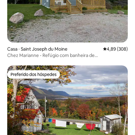
Casa ⋅ Saint Joseph du Moine
4,89 de uma ava
4,89 (308)
Chez Marianne - Refúgio com banheira de
hidromassagem!
Preferido dos hóspedes
Preferido dos hóspedes