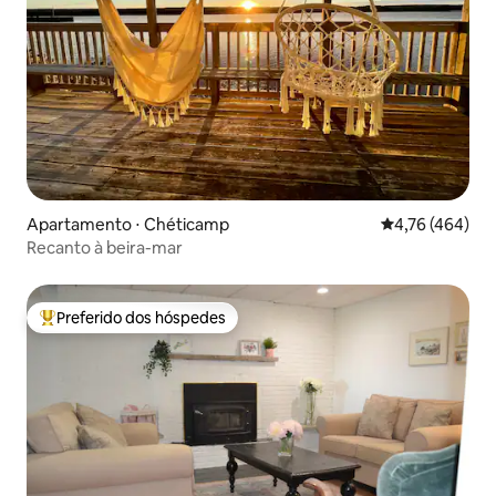
Apartamento ⋅ Chéticamp
4,76 de uma av
4,76 (464)
Recanto à beira-mar
Preferido dos hóspedes
Entre os melhores preferidos dos hóspedes