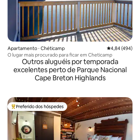
Apartamento ⋅ Chéticamp
4,84 de uma ava
4,84 (494)
O lugar mais procurado para ficar em Cheticamp
Outros aluguéis por temporada
excelentes perto de Parque Nacional
Cape Breton Highlands
Preferido dos hóspedes
Entre os melhores preferidos dos hóspedes