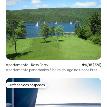
Apartamento ⋅ Ross Ferry
4,98 de uma ava
4,98 (226)
Apartamento panorâmico à beira do lago nos lagos Bras
D'or
Preferido dos hóspedes
Preferido dos hóspedes