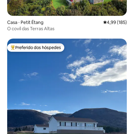
Casa ⋅ Petit Étang
4,99 de uma av
4,99 (185)
O covil das Terras Altas
Preferido dos hóspedes
Entre os melhores preferidos dos hóspedes