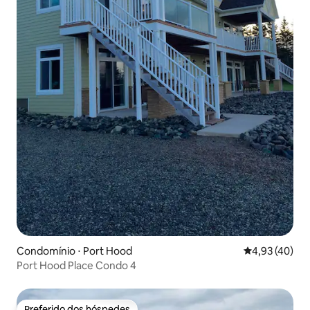
Condomínio ⋅ Port Hood
4,93 de uma a
4,93 (40)
Port Hood Place Condo 4
Preferido dos hóspedes