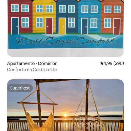
Apartamento ⋅ Dominion
4,99 de uma ava
4,99 (290)
Conforto na Costa Leste
Superhost
Superhost