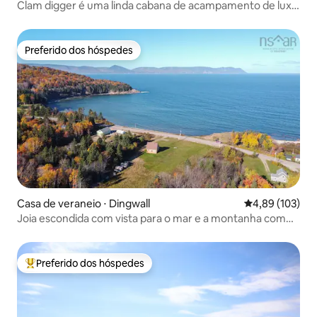
Clam digger é uma linda cabana de acampamento de luxo
de um quarto
Preferido dos hóspedes
Preferido dos hóspedes
Casa de veraneio ⋅ Dingwall
4,89 de uma av
4,89 (103)
Joia escondida com vista para o mar e a montanha com
Wi-Fi rápido
Preferido dos hóspedes
Entre os melhores preferidos dos hóspedes