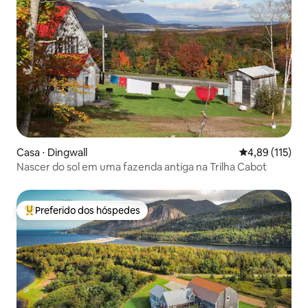
Casa ⋅ Dingwall
4,89 de uma av
4,89 (115)
Nascer do sol em uma fazenda antiga na Trilha Cabot
Preferido dos hóspedes
Entre os melhores preferidos dos hóspedes