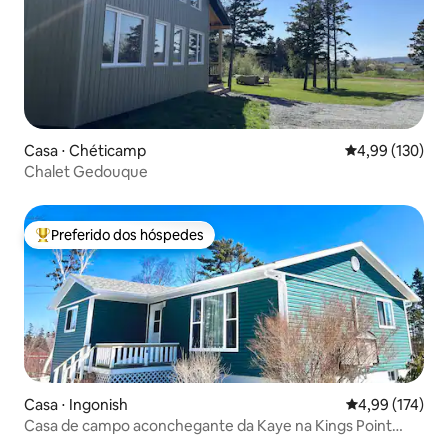
Casa ⋅ Chéticamp
4,99 de uma av
4,99 (130)
Chalet Gedouque
Preferido dos hóspedes
Entre os melhores preferidos dos hóspedes
Casa ⋅ Ingonish
4,99 de uma av
4,99 (174)
Casa de campo aconchegante da Kaye na Kings Point
Beach Road