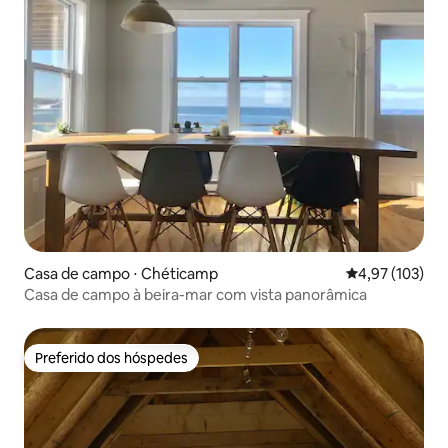
Casa de campo ⋅ Chéticamp
4,97 de uma av
4,97 (103)
Casa de campo à beira-mar com vista panorâmica
Preferido dos hóspedes
Preferido dos hóspedes