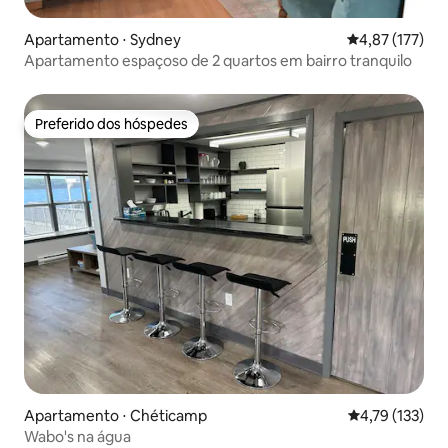
Apartamento ⋅ Sydney
4,87 de uma av
4,87 (177)
Apartamento espaçoso de 2 quartos em bairro tranquilo
Preferido dos hóspedes
Preferido dos hóspedes
Apartamento ⋅ Chéticamp
4,79 de uma av
4,79 (133)
Wabo's na água