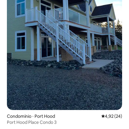
Condomínio ⋅ Port Hood
4,92 de uma a
4,92 (24)
Port Hood Place Condo 3