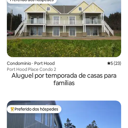
Preferido dos hóspedes
Condomínio ⋅ Port Hood
5 de uma a
5 (23)
Port Hood Place Condo 2
Aluguel por temporada de casas para
famílias
Preferido dos hóspedes
Entre os melhores preferidos dos hóspedes