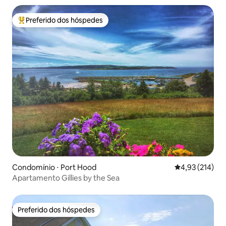
Preferido dos hóspedes
Entre os melhores preferidos dos hóspedes
Condomínio ⋅ Port Hood
4,93 de uma av
4,93 (214)
Apartamento Gillies by the Sea
Preferido dos hóspedes
Preferido dos hóspedes