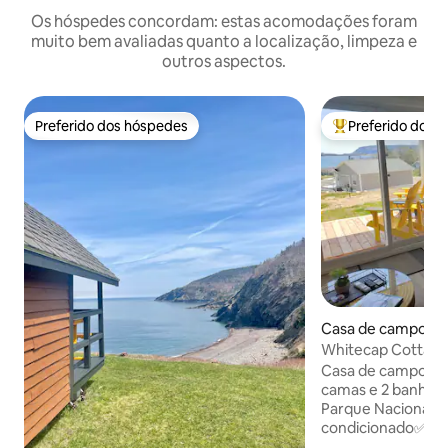
Os hóspedes concordam: estas acomodações foram
muito bem avaliadas quanto a localização, limpeza e
outros aspectos.
Preferido dos hóspedes
Preferido dos 
Preferido dos hóspedes
Entre os melhore
Casa de campo ⋅ I
each
Whitecap Cottage 
em Cabot Trail
Casa de campo à 
camas e 2 banheir
Parque Nacional!
condicionado✅, de
mar ✅Conceito aberto, tetos de 9 pés,