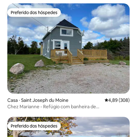
Preferido dos hóspedes
Preferido dos hóspedes
Casa ⋅ Saint Joseph du Moine
4,89 de uma ava
4,89 (308)
Chez Marianne - Refúgio com banheira de
hidromassagem!
Preferido dos hóspedes
Preferido dos hóspedes