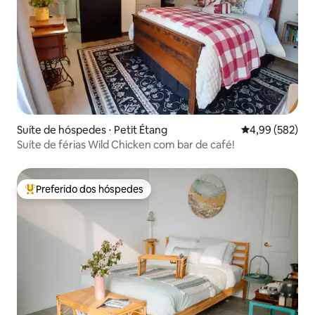
Suíte de hóspedes ⋅ Petit Étang
4,99 de uma ava
4,99 (582)
Suíte de férias Wild Chicken com bar de café!
Preferido dos hóspedes
Entre os melhores preferidos dos hóspedes