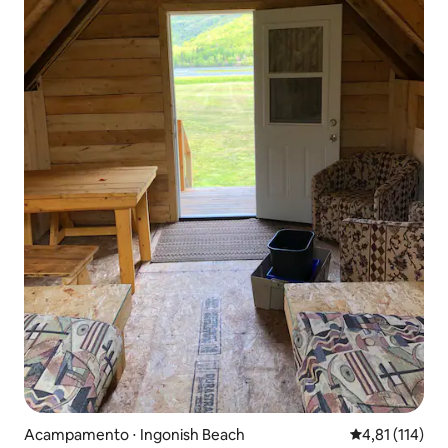
Acampamento ⋅ Ingonish Beach
4,81 de uma av
4,81 (114)