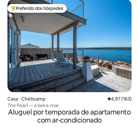
Preferido dos hóspedes
Entre os melhores preferidos dos hóspedes
Casa ⋅ Chéticamp
4,97 de uma av
4,97 (163)
The Pearl — à beira-mar
Aluguel por temporada de apartamento
com ar-condicionado