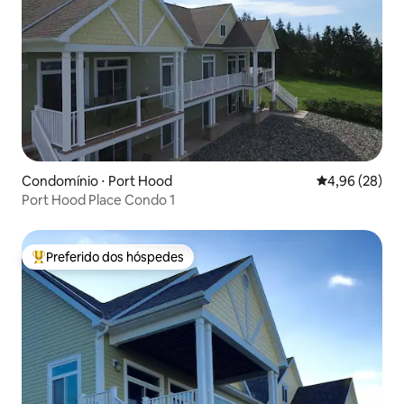
Condomínio ⋅ Port Hood
4,96 de uma a
4,96 (28)
Port Hood Place Condo 1
Preferido dos hóspedes
Entre os melhores preferidos dos hóspedes