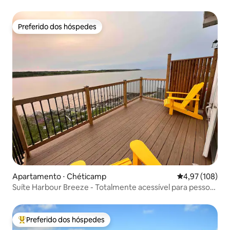
Preferido dos hóspedes
Preferido dos hóspedes
Apartamento ⋅ Chéticamp
4,97 de uma av
4,97 (108)
Suíte Harbour Breeze - Totalmente acessível para pessoas
com deficiência
Preferido dos hóspedes
Entre os melhores preferidos dos hóspedes