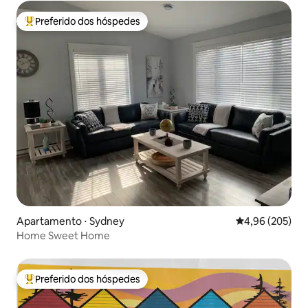
Preferido dos hóspedes
Entre os melhores preferidos dos hóspedes
Apartamento ⋅ Sydney
4,96 de uma ava
4,96 (205)
Home Sweet Home
Preferido dos hóspedes
Entre os melhores preferidos dos hóspedes