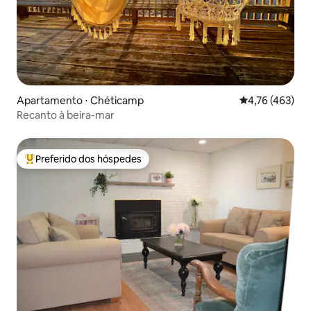
Apartamento ⋅ Chéticamp
4,76 de uma av
4,76 (463)
Recanto à beira-mar
Preferido dos hóspedes
Entre os melhores preferidos dos hóspedes