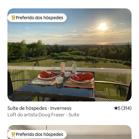
Preferido dos hóspedes
Entre os melhores preferidos dos hóspedes
Suíte de hóspedes ⋅ Inverness
5 de uma av
5 (314)
Loft do artista Doug Fraser - Suíte
Preferido dos hóspedes
Entre os melhores preferidos dos hóspedes