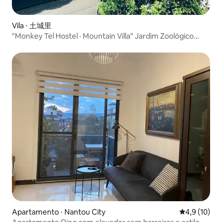
Vila ⋅ 土城里
"Monkey Tel Hostel · Mountain Villa" Jardim Zoológico
Jiujiufeng, Lago Sun Moon, Lago Niaozhaitan
Apartamento ⋅ Nantou City
4,9 de uma a
4,9 (10)