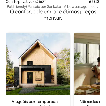
Quarto privativo ⋅ 福龜村
5 de uma a
5 (23)
(Pet friendly) Passeio por Senkaku - A bela paisagem de
O conforto de um lar e ótimos preços
Jiutang Luoyusong - 2
mensais
Aluguéis por temporada
Nômades digit