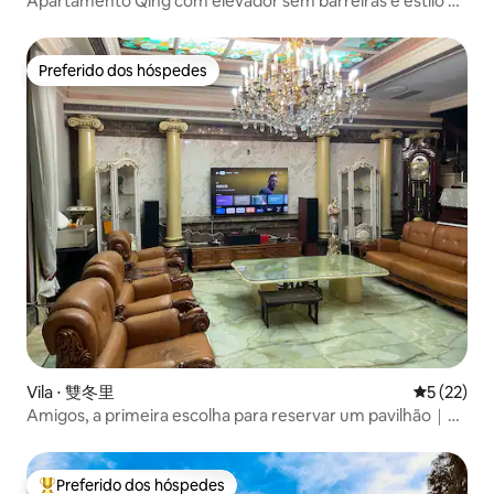
Apartamento Qing com elevador sem barreiras e estilo de
tempo lento (recém-construído, bem-vindo
casais/famílias/animais de estimação)
Preferido dos hóspedes
Preferido dos hóspedes
Vila ⋅ 雙冬里
5 de uma a
5 (22)
Amigos, a primeira escolha para reservar um pavilhão｜
Beba, jogue cartas e cante sem ser perturbado｜Caotun
Hanshan Ferry em Puli｜Festival de Lanternas de Nantou
2026/Parque de Balões de Hélio
Preferido dos hóspedes