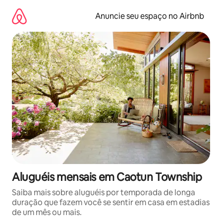
Pular
para
Anuncie seu espaço no Airbnb
o
conteúdo
Aluguéis mensais em Caotun Township
Saiba mais sobre aluguéis por temporada de longa
duração que fazem você se sentir em casa em estadias
de um mês ou mais.