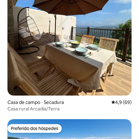
Casa de campo ⋅ Secadura
4,9 de uma a
4,9 (69)
Casa rural Arcadia/Terra
Preferido dos hóspedes
Preferido dos hóspedes