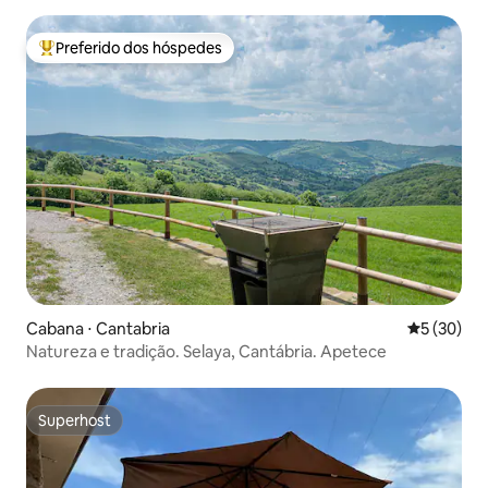
Preferido dos hóspedes
Entre os melhores preferidos dos hóspedes
Cabana ⋅ Cantabria
5 de uma a
5 (30)
Natureza e tradição. Selaya, Cantábria. Apetece
Superhost
Superhost