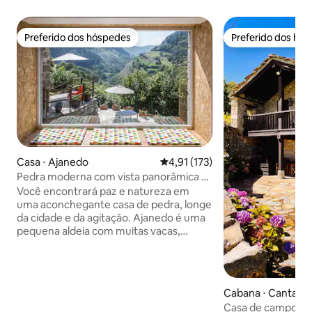
Preferido dos hóspedes
Preferido dos hó
Preferido dos hóspedes
Preferido dos hó
Casa ⋅ Ajanedo
4,91 de uma avaliação média de 
4,91 (173)
Pedra moderna com vista panorâmica e
Wi-Fi
Você encontrará paz e natureza em
uma aconchegante casa de pedra, longe
da cidade e da agitação. Ajanedo é uma
pequena aldeia com muitas vacas,
ovelhas, cabras, gatos, cães e cerca de
30 majestosos abutres no ganso. Situa-
se a uma altitude de 400 metros no vale
de Miera, cercado por montanhas de até
Cabana ⋅ Cantabri
2000 metros de altura. Em Líerganes, a
Casa de campo rur
13 km de distância, você pode ir às