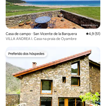
Casa de campo ⋅ San Vicente de la Barquera
4,9 de uma a
4,9 (51)
VILLA ANDREA I. Casa na praia de Oyambre
Preferido dos hóspedes
Preferido dos hóspedes