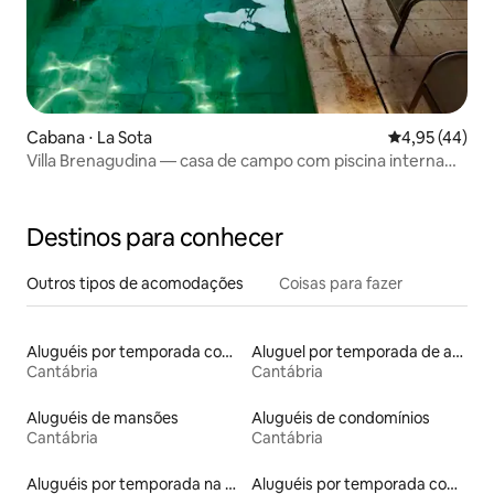
Cabana ⋅ La Sota
4,95 de uma a
4,95 (44)
Villa Brenagudina — casa de campo com piscina interna
aquecida
Destinos para conhecer
Outros tipos de acomodações
Coisas para fazer
Aluguéis por temporada com caiaque
Aluguel por temporada de apart-hotéis
Cantábria
Cantábria
Aluguéis de mansões
Aluguéis de condomínios
Cantábria
Cantábria
Aluguéis por temporada na orla
Aluguéis por temporada com banheira de hidromassagem