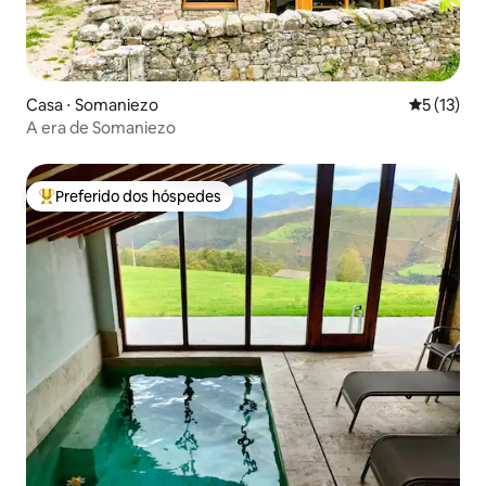
Casa ⋅ Somaniezo
5 de uma a
5 (13)
A era de Somaniezo
Preferido dos hóspedes
Entre os melhores preferidos dos hóspedes