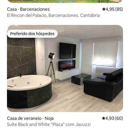
Casa ⋅ Barcenaciones
4,95 de uma a
4,95 (85)
El Rincon del Palacio, Barcenaciones. Cantábria
Preferido dos hóspedes
Preferido dos hóspedes
Casa de veraneio ⋅ Noja
4,93 de uma a
4,93 (60)
Suíte Black and White "Plaza" com Jacuzzi