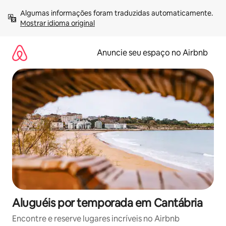
Pular
Algumas informações foram traduzidas automaticamente. 
para
Mostrar idioma original
o
conteúdo
Anuncie seu espaço no Airbnb
Aluguéis por temporada em Cantábria
Encontre e reserve lugares incríveis no Airbnb