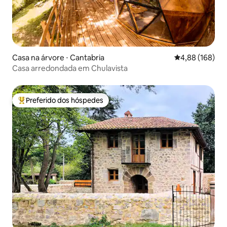
Casa na árvore ⋅ Cantabria
4,88 de uma av
4,88 (168)
Casa arredondada em Chulavista
Preferido dos hóspedes
Entre os melhores preferidos dos hóspedes