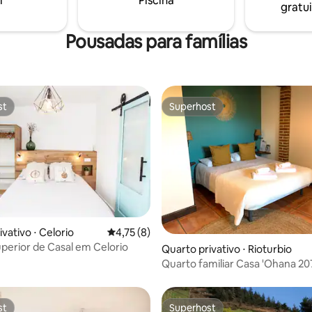
i
Piscina
gratui
sem problemas!
churrasqueira.
Pousadas para famílias
st
Superhost
st
Superhost
média de 5, 27 avaliações
vativo ⋅ Celorio
4,75 de uma avaliação média de 5, 8 avalia
4,75 (8)
perior de Casal em Celorio
Quarto privativo ⋅ Rioturbio
Quarto familiar Casa 'Ohana 20
st
Superhost