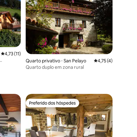
ções
4,73 de uma avaliação média de 5, 11 avaliações
4,73 (11)
Quarto privativo ⋅ San Pelayo
4,75 de uma avaliaçã
4,75 (4)
Quarto duplo em zona rural
Preferido dos hóspedes
Preferido dos hóspedes