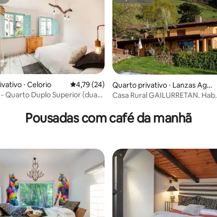
st
Superhost
média de 5, 17 avaliações
vativo ⋅ Celorio
4,79 de uma avaliação média de 5, 24 avalia
4,79 (24)
Quarto privativo ⋅ Lanzas Agu
das
 - Quarto Duplo Superior (duas
Casa Rural GAILURRETAN. Hab
UMADERMIA / MOULAY
Pousadas com café da manhã