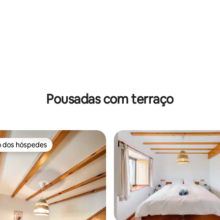
média de 5, 41 avaliações
Pousadas com terraço
o dos hóspedes
o dos hóspedes