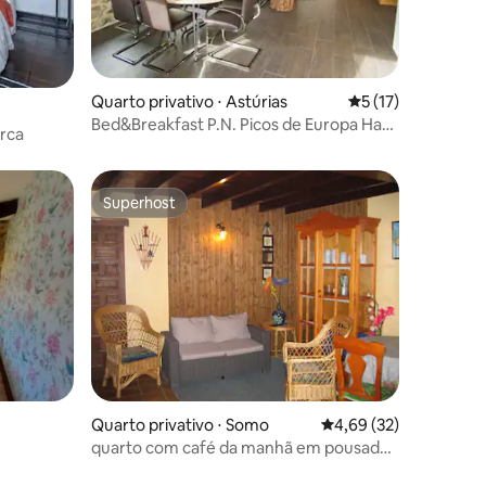
Quarto privativo ⋅ Astúrias
5 de uma avaliação
5 (17)
Bed&Breakfast P.N. Picos de Europa Hab.
rca
Romantica
Superhost
Superhost
ções
Quarto privativo ⋅ Somo
4,69 de uma avaliação
4,69 (32)
quarto com café da manhã em pousada
perto da praia