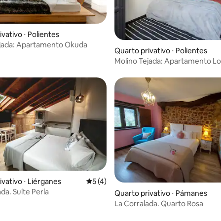
vativo ⋅ Polientes
ejada: Apartamento Okuda
Quarto privativo ⋅ Polientes
Molino Tejada: Apartamento Lo
ivativo ⋅ Liérganes
5 de uma avaliação média de 5, 4 avalia
5 (4)
da. Suíte Perla
Quarto privativo ⋅ Pámanes
La Corralada. Quarto Rosa