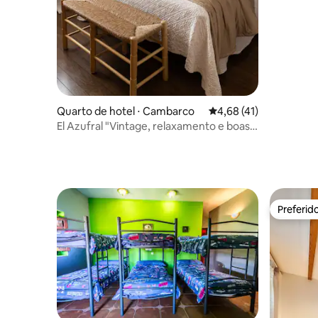
Quarto de hotel ⋅ Cambarco
4,68 de uma avaliação 
4,68 (41)
El Azufral "Vintage, relaxamento e boas
vibrações"
Preferid
Preferid