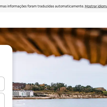
mas informações foram traduzidas automaticamente. 
Mostrar idioma
ore-os usando as seta para cima e para baixo do teclado ou tocando e