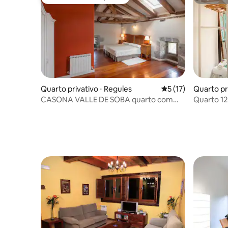
Preferido dos hóspedes
Superho
Quarto privativo ⋅ Regules
5 de uma avaliação 
5 (17)
Quarto pri
CASONA VALLE DE SOBA quarto com
Quarto 12
banheiro privativo
camas)