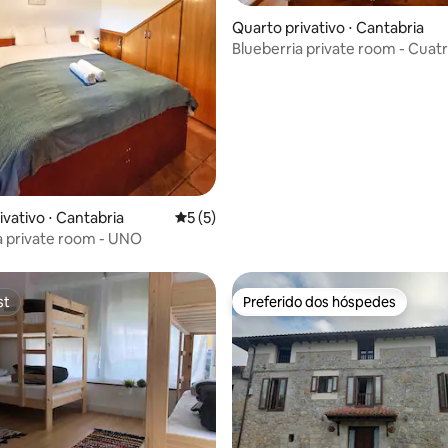
Quarto privativo ⋅ Cantabria
Blueberria private room - Cuat
ivativo ⋅ Cantabria
5 de uma avaliação média de 5, 5 avalia
5 (5)
a private room - UNO
st
Preferido dos hóspedes
st
Preferido dos hóspedes