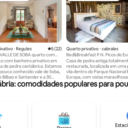
 média de 5, 7 avaliações
ivativo ⋅ Regules
5 de uma avaliação média de 5, 22 avalia
5 (22)
Quarto privativo ⋅ cabrales
ALLE DE SOBA quarto com
Bed&Breakfast P.N. Picos de E
privativo
Rustica Suite
to com banheiro privativo em
Casa de pedra antiga totalmen
sa de pedra cantábrica. Estamos
restaurada, localizada em uma
 pouco conhecido vale de Soba,
vila dentro do Parque Nacional 
e Bilbao e Santander e a 30
Europa, com vistas maravilhosa
bria: comodidades populares para po
a praia, mas com toda a
icônico Naranjo de Bulnes,dois 
dade de um ambiente rural
banheiro privativo com banheir
. Servimos café da manhã e
hidromassagem e chuveiro
ra os hóspedes mediante
separado,comodidades, roupã
banho , secador de cabelo. TV 
or questões de alergia não são
aquecimento central, lareira na sala de
s em todos os quartos) e com
estar, WIFI grátis e computado
dicional de € 7/noite.
disponível para o uso dos hósp
Estac
dúvida, entre em contato
de leitura, varanda ou terraço,