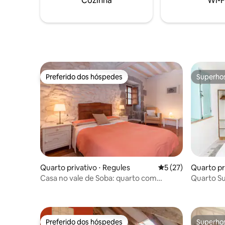
Cozinha
Wi-F
conosco 
Preferido dos hóspedes
Superho
Preferido dos hóspedes
Superho
Quarto privativo ⋅ Regules
5 de uma avaliação 
5 (27)
Quarto pri
Casa no vale de Soba: quarto com
Quarto Su
banheiro privativo
Preferido dos hóspedes
Superho