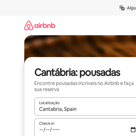
Pular
Algu
para
o
conteúdo
Cantábria: pousadas
Encontre pousadas incríveis no Airbnb e faça
sua reserva
Localização
Quando os resultados estiverem disponíveis, expl
Check-in