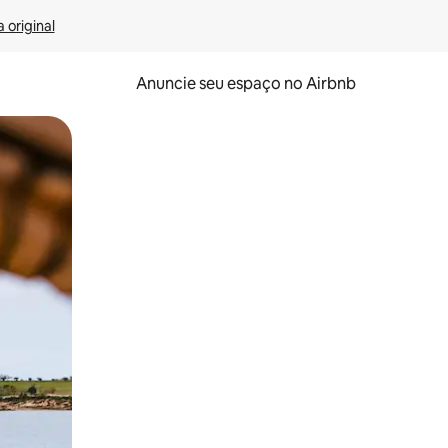
 original
Anuncie seu espaço no Airbnb
 deslizando o dedo na tela.