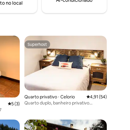
Ar-condicionado
to no local
Superhost
Superhost
ções
Quarto privativo ⋅ Celorio
4,91 de uma avaliação
4,91 (54)
Quarto duplo, banheiro privativo
5 de uma avaliação média de 5, 3 avaliações
5 (3)
externo, em Celorio
7