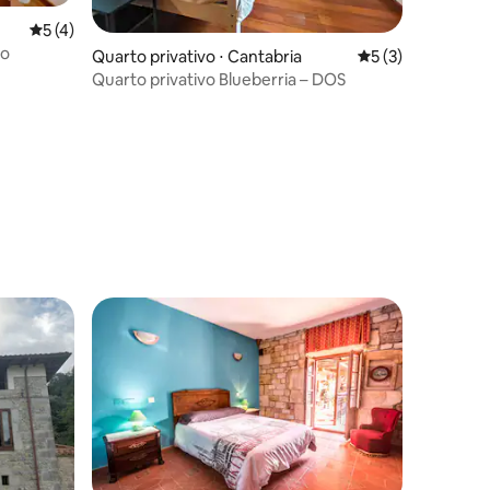
5 de uma avaliação média de 5, 4 avaliações
5 (4)
ro
Quarto privativo ⋅ Cantabria
5 de uma avaliaçã
5 (3)
Quarto privativo Blueberria – DOS
ções