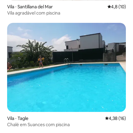
Vila ⋅ Santillana del Mar
4,8 de uma a
4,8 (10)
Vila agradável com piscina
Vila ⋅ Tagle
4,38 de uma a
4,38 (16)
Chalé em Suances com piscina