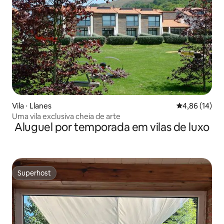
Vila ⋅ Llanes
4,86 de uma a
4,86 (14)
Uma vila exclusiva cheia de arte
Aluguel por temporada em vilas de luxo
Superhost
Superhost