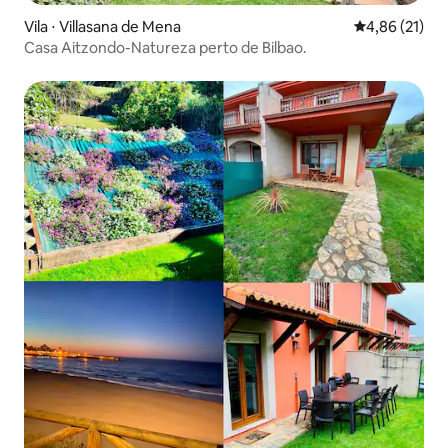
Vila ⋅ Villasana de Mena
4,86 de uma a
4,86 (21)
Casa Aitzondo-Natureza perto de Bilbao.