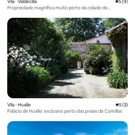
Vila ⋅ Valdecilla
5 de uma 
5 (9)
Propriedade magnífica muito perto da cidade de
Santander
Vila ⋅ Hualle
5 de uma 
5 (3)
Palácio de Hualle: exclusivo perto das praias de Comillas