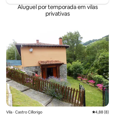
Aluguel por temporada em vilas
privativas
Vila ⋅ Castro Cillorigo
4,88 de uma 
4,88 (8)