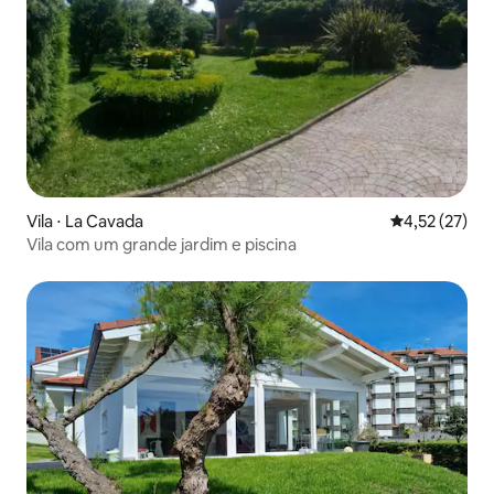
Vila ⋅ La Cavada
4,52 de uma a
4,52 (27)
Vila com um grande jardim e piscina