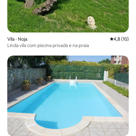
Vila ⋅ Noja
4,8 de uma a
4,8 (10)
Linda vila com piscina privada e na praia