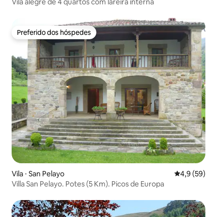
Vila alegre de 4 quartos com lareira interna
Preferido dos hóspedes
Preferido dos hóspedes
Vila ⋅ San Pelayo
4,9 de uma a
4,9 (59)
Villa San Pelayo. Potes (5 Km). Picos de Europa