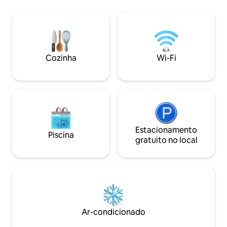
dependendo das condições
Santander. - 30 mi
meteorológicas. Com móveis de jardim
Mar. - 30 minutos
e churrasqueira (5 €) Animais de
estimação: máximo de 2. 10€/animal de
estimação e noite. Verifique outros
extras. Não sobrou comida.
Cozinha
Wi-Fi
Estacionamento
Piscina
gratuito no local
Ar-condicionado