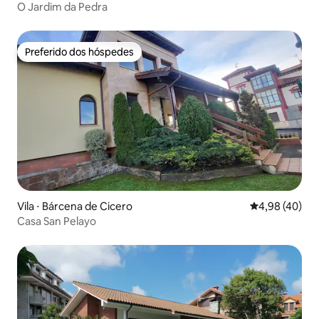
O Jardim da Pedra
Preferido dos hóspedes
Preferido dos hóspedes
Vila ⋅ Bárcena de Cicero
4,98 de uma a
4,98 (40)
Casa San Pelayo