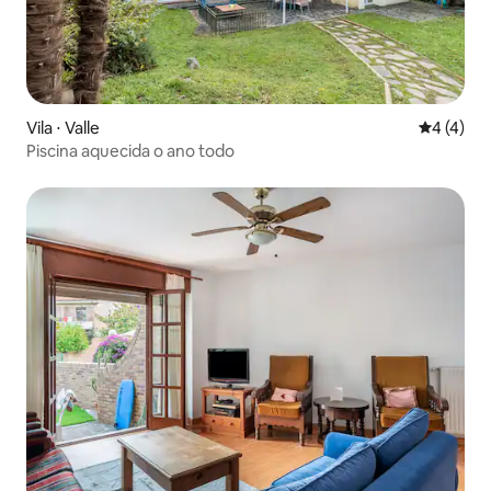
Vila ⋅ Valle
4 de uma 
4 (4)
Piscina aquecida o ano todo