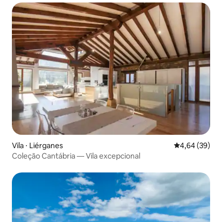
Vila ⋅ Liérganes
4,64 de uma a
4,64 (39)
Coleção Cantábria — Vila excepcional