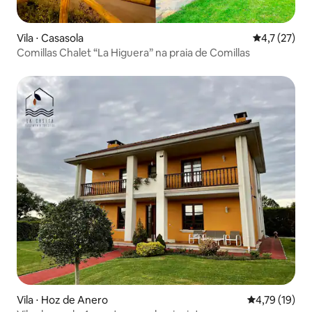
Vila ⋅ Casasola
4,7 de uma a
4,7 (27)
Comillas Chalet “La Higuera” na praia de Comillas
Vila ⋅ Hoz de Anero
4,79 de uma a
4,79 (19)