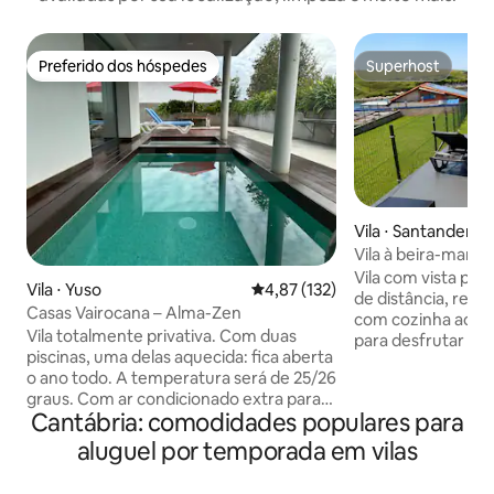
Preferido dos hóspedes
Superhost
Preferido dos hóspedes
Superhost
Vila ⋅ Santander
Vila à beira-mar c
jardim
Vila com vista par
Vila ⋅ Yuso
4,87 de uma avaliação média de 
4,87 (132)
de distância, rec
Casas Vairocana – Alma-Zen
com cozinha ao ar 
Vila totalmente privativa. Com duas
para desfrutar de 
piscinas, uma delas aquecida: fica aberta
livre no verão. Nossa filosofia é fornecer
o ano todo. A temperatura será de 25/26
o serviço que gos
graus. Com ar condicionado extra para
quando viajamos. 
Cantábria: comodidades populares para
os hóspedes que o contratarem: € 10
com 4 quartos du
por períodos de 4 horas seguidas entre
na sala de estar de
aluguel por temporada em vilas
12:00 e 21:00 (até um máximo de 29/30
crianças). - 200m 
graus). As temperaturas podem variar
minutos de carro 