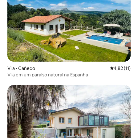
Vila ⋅ Cañedo
4,82 de uma a
4,82 (11)
Vila em um paraíso natural na Espanha