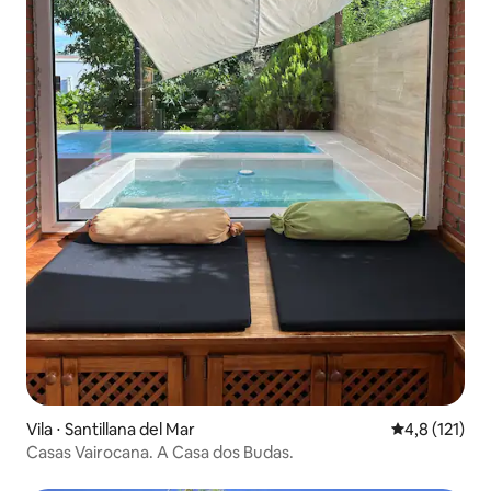
Vila ⋅ Santillana del Mar
4,8 de uma av
4,8 (121)
Casas Vairocana. A Casa dos Budas.