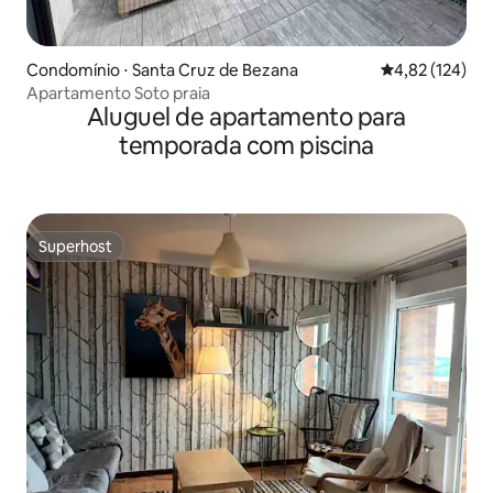
Condomínio ⋅ Santa Cruz de Bezana
4,82 de uma av
4,82 (124)
Apartamento Soto praia
Aluguel de apartamento para
temporada com piscina
Superhost
Superhost