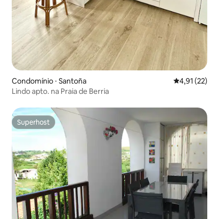
Condomínio ⋅ Santoña
4,91 de uma a
4,91 (22)
Lindo apto. na Praia de Berria
Superhost
Superhost