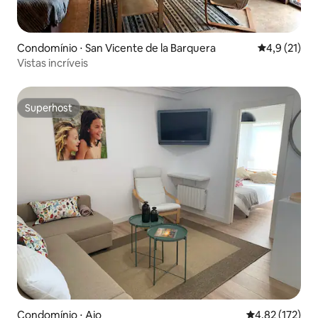
Condomínio ⋅ San Vicente de la Barquera
4,9 de uma a
4,9 (21)
Vistas incríveis
Superhost
Superhost
Condomínio ⋅ Ajo
4,82 de uma av
4,82 (172)