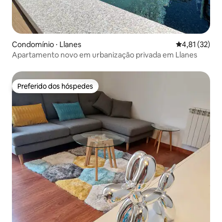
Condomínio ⋅ Llanes
4,81 de uma a
4,81 (32)
Apartamento novo em urbanização privada em Llanes
Preferido dos hóspedes
Preferido dos hóspedes