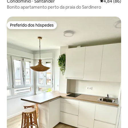
Condomínio ⋅ Santander
4,84 de uma av
4,84 (86)
Bonito apartamento perto da praia do Sardinero
Preferido dos hóspedes
Preferido dos hóspedes