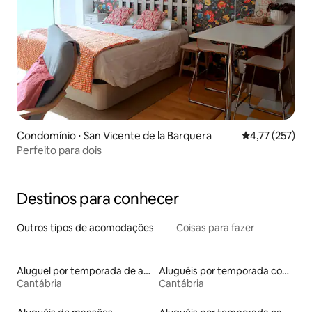
Condomínio ⋅ San Vicente de la Barquera
4,77 de uma av
4,77 (257)
Perfeito para dois
Destinos para conhecer
Outros tipos de acomodações
Coisas para fazer
Aluguel por temporada de apart-hotéis
Aluguéis por temporada com caiaque
Cantábria
Cantábria