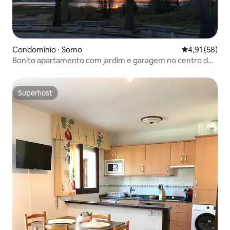
Condomínio ⋅ Somo
4,91 de uma a
4,91 (58)
Bonito apartamento com jardim e garagem no centro de
Somo
Superhost
Superhost