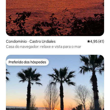
Condomínio ⋅ Castro Urdiales
4,95 de uma a
4,95 (41)
Casa do navegador: relaxe e vista para o mar
Preferido dos hóspedes
Preferido dos hóspedes