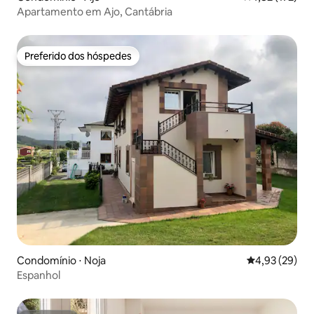
Apartamento em Ajo, Cantábria
Preferido dos hóspedes
Preferido dos hóspedes
Condomínio ⋅ Noja
4,93 de uma a
4,93 (29)
Espanhol