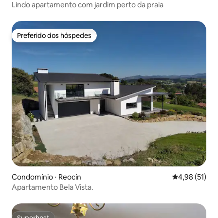
Lindo apartamento com jardim perto da praia
Preferido dos hóspedes
Preferido dos hóspedes
Condomínio ⋅ Reocín
4,98 de uma a
4,98 (51)
Apartamento Bela Vista.