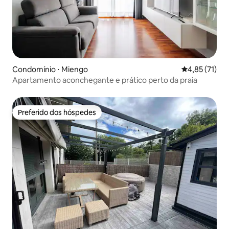
Condomínio ⋅ Miengo
4,85 de uma a
4,85 (71)
Apartamento aconchegante e prático perto da praia
Preferido dos hóspedes
Preferido dos hóspedes