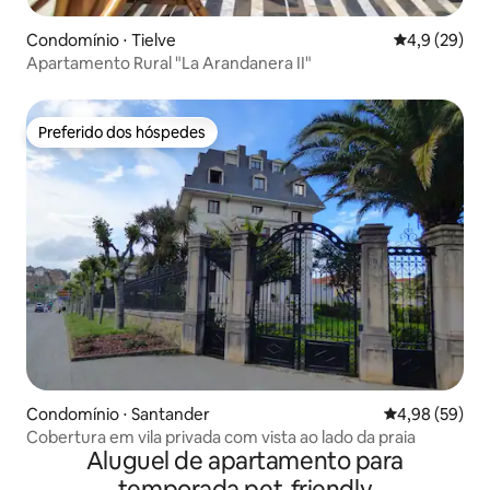
Condomínio ⋅ Tielve
4,9 de uma a
4,9 (29)
Apartamento Rural "La Arandanera II"
Preferido dos hóspedes
Preferido dos hóspedes
Condomínio ⋅ Santander
4,98 de uma a
4,98 (59)
Cobertura em vila privada com vista ao lado da praia
Aluguel de apartamento para
temporada pet-friendly