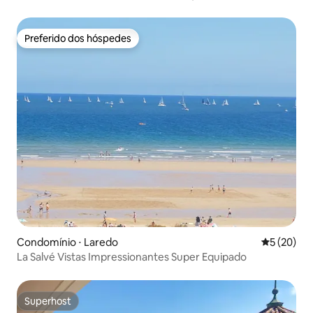
Preferido dos hóspedes
Preferido dos hóspedes
Condomínio ⋅ Laredo
5 de uma a
5 (20)
La Salvé Vistas Impressionantes Super Equipado
Superhost
Superhost