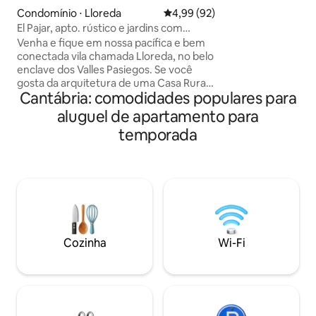
de la Barquera, 2
Condomínio ⋅ Lloreda
4,99 de uma avaliação média de
4,99 (92)
cavernas de sopro
El Pajar, apto. rústico e jardins com
Natural de Cabar
ovelhas e galinhas
Venha e fique em nossa pacífica e bem
(Bretanha Ferries e ae
conectada vila chamada Lloreda, no belo
externo com toldo
enclave dos Valles Pasiegos. Se você
de mesa e terraço,
gosta da arquitetura de uma Casa Rural
apartamento é fre
Cantábria: comodidades populares para
de 1830, mas com todos os confortos
modernos, nosso apartamento
aluguel de apartamento para
amorosamente renovado no antigo
temporada
celeiro de feno pode ser o lugar ideal
para você se desconectar e relaxar.
Alimente nossas ovelhas amigáveis,
colete ovos para suas tortilhas, colha
tomates da horta e desfrute de nossas
extensas vistas rurais. Belas caminhadas
e passeios de bicicleta estão à sua porta.
Cozinha
Wi-Fi