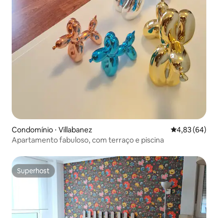
Condomínio ⋅ Villabanez
4,83 de uma a
4,83 (64)
Apartamento fabuloso, com terraço e piscina
Superhost
Superhost