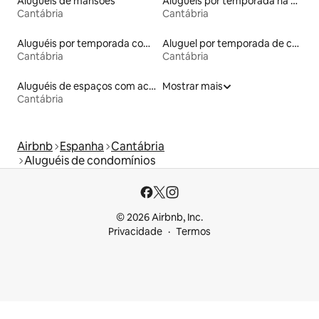
Aluguéis de mansões
Aluguéis por temporada na orla
Cantábria
Cantábria
Aluguéis por temporada com banheira de hidromassagem
Aluguel por temporada de casas de veraneio
Cantábria
Cantábria
Aluguéis de espaços com acesso direto a pistas de esqui
Mostrar mais
Cantábria
Airbnb
Espanha
Cantábria
Aluguéis de condomínios
© 2026 Airbnb, Inc.
Privacidade
Termos