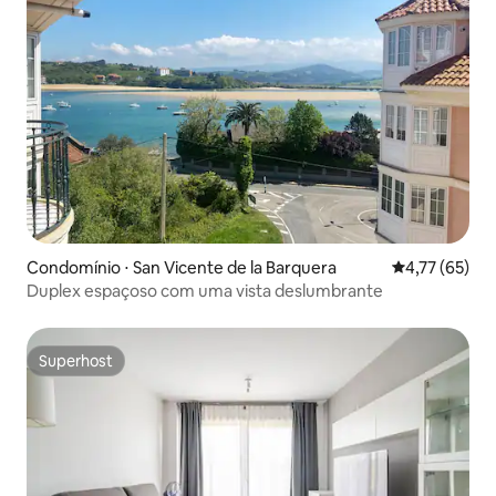
Condomínio ⋅ San Vicente de la Barquera
4,77 de uma a
4,77 (65)
Duplex espaçoso com uma vista deslumbrante
Superhost
Superhost