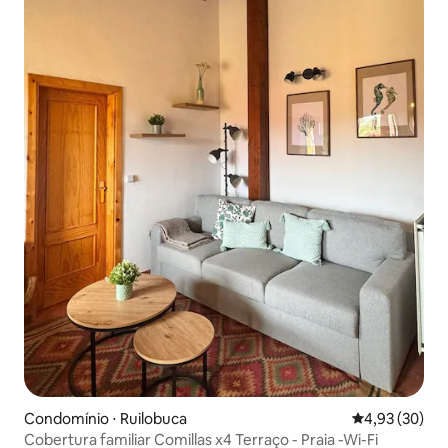
Condomínio ⋅ Ruilobuca
4,93 de uma a
4,93 (30)
Cobertura familiar Comillas x4 Terraço - Praia -Wi-Fi