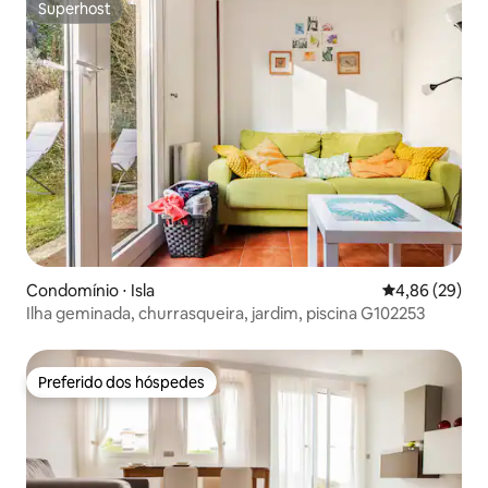
Superhost
Superhost
Condomínio ⋅ Isla
4,86 de uma a
4,86 (29)
Ilha geminada, churrasqueira, jardim, piscina G102253
Preferido dos hóspedes
Preferido dos hóspedes