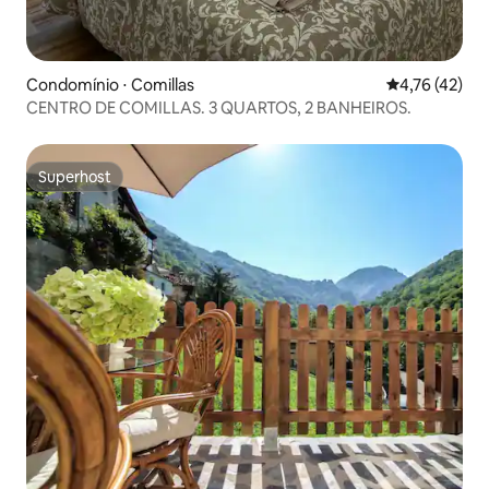
Condomínio ⋅ Comillas
4,76 de uma a
4,76 (42)
CENTRO DE COMILLAS. 3 QUARTOS, 2 BANHEIROS.
Superhost
Superhost