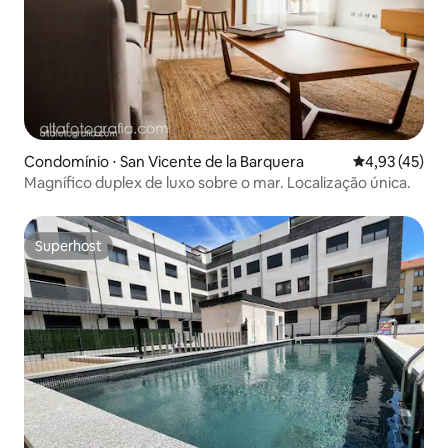
Condomínio ⋅ San Vicente de la Barquera
4,93 de uma a
4,93 (45)
Magnífico duplex de luxo sobre o mar. Localização única.
Superhost
Superhost