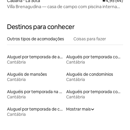
Cabana ⋅ La Sota
4,95 de uma a
4,95 (44)
Villa Brenagudina — casa de campo com piscina interna
aquecida
Destinos para conhecer
Outros tipos de acomodações
Coisas para fazer
Aluguel por temporada de apart-hotéis
Aluguéis por temporada com caiaque
Cantábria
Cantábria
Aluguéis de mansões
Aluguéis de condomínios
Cantábria
Cantábria
Aluguéis por temporada na orla
Aluguéis por temporada com banheira de hidromassagem
Cantábria
Cantábria
Aluguel por temporada de casas de veraneio
Mostrar mais
Cantábria