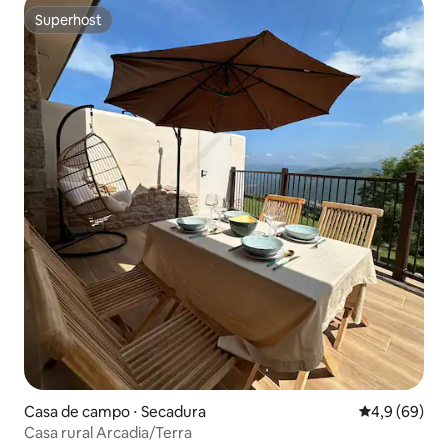
Superhost
Superhost
Casa de campo ⋅ Secadura
4,9 de uma a
4,9 (69)
Casa rural Arcadia/Terra