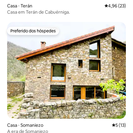
Casa ⋅ Terán
4,96 de uma a
4,96 (23)
Casa em Terán de Cabuérniga.
Preferido dos hóspedes
Preferido dos hóspedes
Casa ⋅ Somaniezo
5 de uma a
5 (13)
A era de Somaniezo