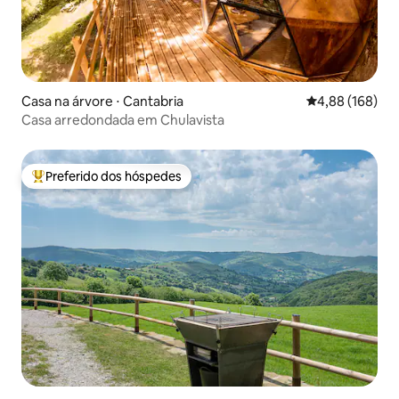
Casa na árvore ⋅ Cantabria
4,88 de uma av
4,88 (168)
Casa arredondada em Chulavista
Preferido dos hóspedes
Entre os melhores preferidos dos hóspedes