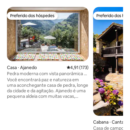
Preferido dos hóspedes
Preferido dos hó
Preferido dos hóspedes
Preferido dos hó
Casa ⋅ Ajanedo
4,91 de uma avaliação média de 
4,91 (173)
Pedra moderna com vista panorâmica e
Wi-Fi
Você encontrará paz e natureza em
uma aconchegante casa de pedra, longe
da cidade e da agitação. Ajanedo é uma
pequena aldeia com muitas vacas,
ovelhas, cabras, gatos, cães e cerca de
30 majestosos abutres no ganso. Situa-
se a uma altitude de 400 metros no vale
de Miera, cercado por montanhas de até
Cabana ⋅ Cantabri
2000 metros de altura. Em Líerganes, a
Casa de campo rur
13 km de distância, você pode ir às