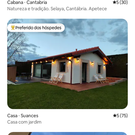
Cabana ⋅ Cantabria
5 de uma a
5 (30)
Natureza e tradição. Selaya, Cantábria. Apetece
Preferido dos hóspedes
Entre os melhores preferidos dos hóspedes
Casa ⋅ Suances
5 de uma a
5 (75)
Casa com jardim