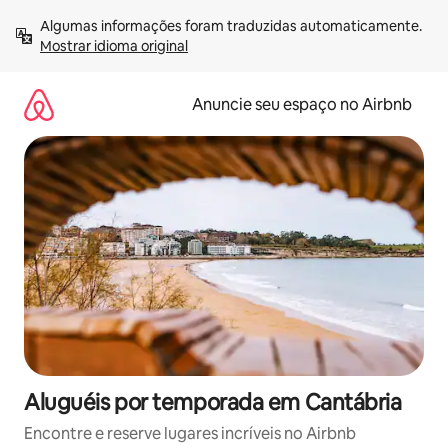
Pular
Algumas informações foram traduzidas automaticamente. 
para
Mostrar idioma original
o
conteúdo
Anuncie seu espaço no Airbnb
Aluguéis por temporada em Cantábria
Encontre e reserve lugares incríveis no Airbnb