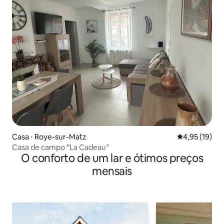
Casa ⋅ Roye-sur-Matz
4,95 de uma a
4,95 (19)
Casa de campo “La Cadeau”
O conforto de um lar e ótimos preços
mensais