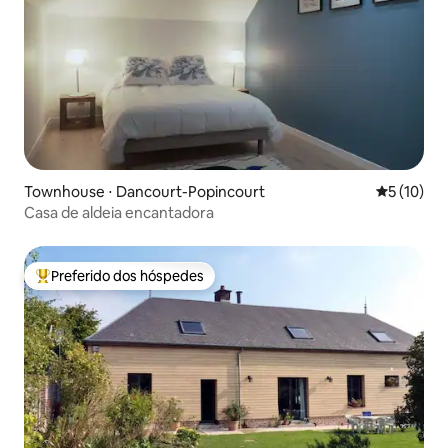
Townhouse ⋅ Dancourt-Popincourt
5 de uma a
5 (10)
Casa de aldeia encantadora
Preferido dos hóspedes
Entre os melhores preferidos dos hóspedes