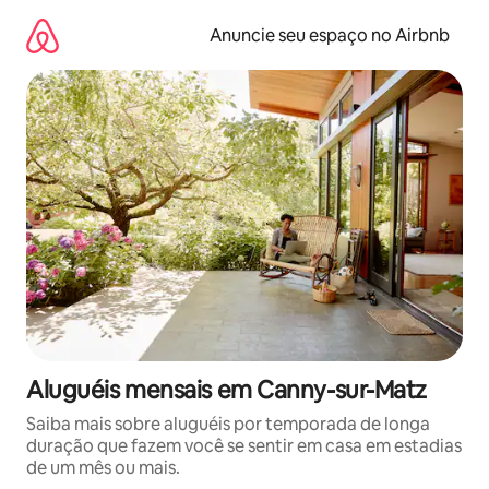
Pular
para
Anuncie seu espaço no Airbnb
o
conteúdo
Aluguéis mensais em Canny-sur-Matz
Saiba mais sobre aluguéis por temporada de longa
duração que fazem você se sentir em casa em estadias
de um mês ou mais.