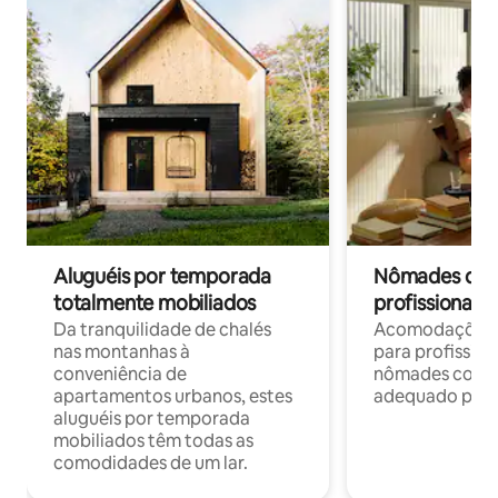
Aluguéis por temporada
Nômades digit
totalmente mobiliados
profissionais 
Da tranquilidade de chalés
Acomodações c
nas montanhas à
para profission
conveniência de
nômades com W
apartamentos urbanos, estes
adequado para 
aluguéis por temporada
mobiliados têm todas as
comodidades de um lar.