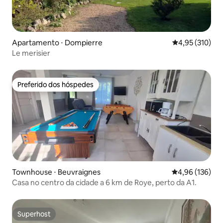
Apartamento ⋅ Dompierre
4,95 de uma av
4,95 (310)
Le merisier
Preferido dos hóspedes
Preferido dos hóspedes
Townhouse ⋅ Beuvraignes
4,96 de uma av
4,96 (136)
Casa no centro da cidade a 6 km de Roye, perto da A1.
Superhost
Superhost