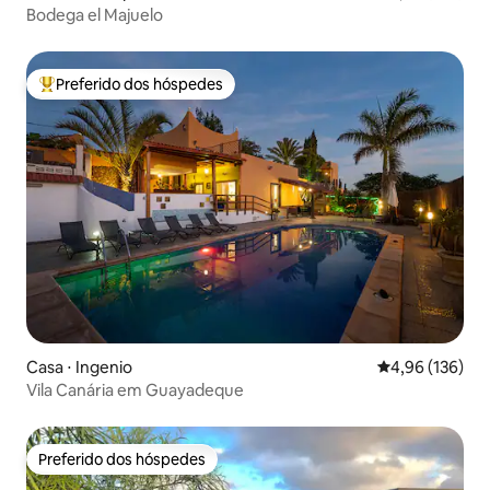
Bodega el Majuelo
Preferido dos hóspedes
Entre os melhores preferidos dos hóspedes
Casa ⋅ Ingenio
4,96 de uma av
4,96 (136)
Vila Canária em Guayadeque
Preferido dos hóspedes
Preferido dos hóspedes