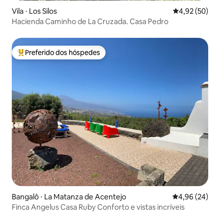
Vila ⋅ Los Silos
4,92 de uma a
4,92 (50)
Hacienda Caminho de La Cruzada. Casa Pedro
Preferido dos hóspedes
Entre os melhores preferidos dos hóspedes
Bangalô ⋅ La Matanza de Acentejo
4,96 de uma a
4,96 (24)
Finca Angelus Casa Ruby Conforto e vistas incríveis