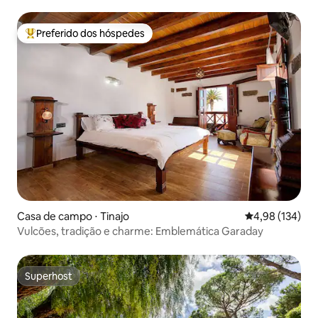
Preferido dos hóspedes
Entre os melhores preferidos dos hóspedes
Casa de campo ⋅ Tinajo
4,98 de uma av
4,98 (134)
Vulcões, tradição e charme: Emblemática Garaday
Superhost
Superhost