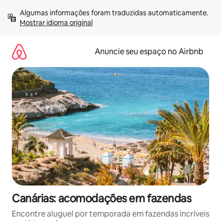
Pular
Algumas informações foram traduzidas automaticamente. 
para
Mostrar idioma original
o
conteúdo
Anuncie seu espaço no Airbnb
Canárias: acomodações em fazendas
Encontre aluguel por temporada em fazendas incríveis