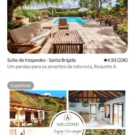
Suíte de hóspedes ⋅ Santa Brígida
4,93 de uma av
4,93 (236)
Um paraíso para os amantes da natureza, Roquete A
Superhost
Superhost