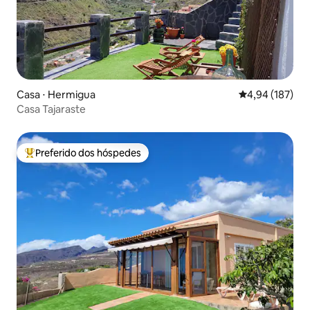
Casa ⋅ Hermigua
4,94 de uma av
4,94 (187)
Casa Tajaraste
Preferido dos hóspedes
Entre os melhores preferidos dos hóspedes