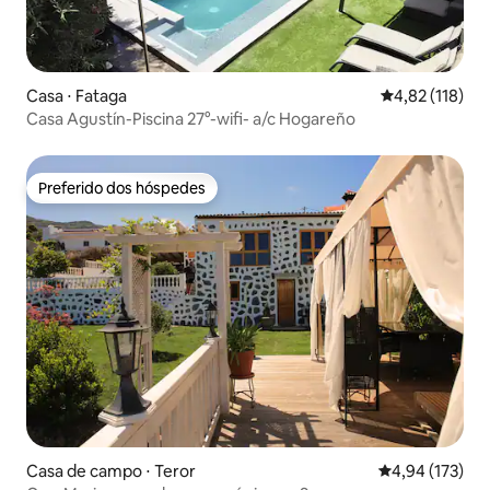
Casa ⋅ Fataga
4,82 de uma av
4,82 (118)
Casa Agustín-Piscina 27°-wifi- a/c Hogareño
Preferido dos hóspedes
Preferido dos hóspedes
Casa de campo ⋅ Teror
4,94 de uma av
4,94 (173)