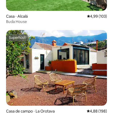
Casa ⋅ Alcalá
4,99 de uma av
4,99 (103)
Buda House
Superhost
Superhost
Casa de campo ⋅ La Orotava
4,88 de uma av
4,88 (198)