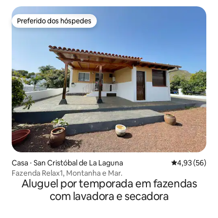
Preferido dos hóspedes
Preferido dos hóspedes
Casa ⋅ San Cristóbal de La Laguna
4,93 de uma a
4,93 (56)
Fazenda Relax1, Montanha e Mar.
Aluguel por temporada em fazendas
com lavadora e secadora