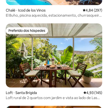
Chalé ⋅ Icod de los Vinos
4,84 de uma ava
4,84 (297)
El Buho, piscina aquecida, estacionamento, churrasqueira,
vistas, Wi-Fi!
Preferido dos hóspedes
Preferido dos hóspedes
Loft ⋅ Santa Brígida
4,93 de uma av
4,93 (145)
Loft rural de 2 quartos com jardim e vista ao lado de Las
Palmas