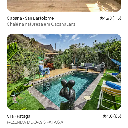
Cabana ⋅ San Bartolomé
4,93 de uma av
4,93 (115)
Chalé na natureza em CabanaLanz
Vila ⋅ Fataga
4,6 de uma a
4,6 (65)
FAZENDA DE OÁSIS FATAGA