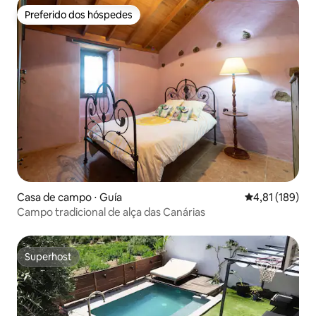
Preferido dos hóspedes
Preferido dos hóspedes
Casa de campo ⋅ Guía
4,81 de uma av
4,81 (189)
Campo tradicional de alça das Canárias
Superhost
Superhost