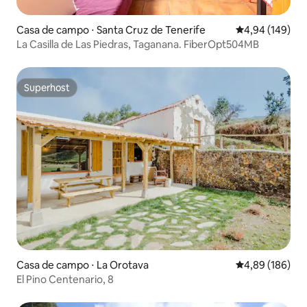
Casa de campo ⋅ Santa Cruz de Tenerife
4,94 de uma av
4,94 (149)
La Casilla de Las Piedras, Taganana. FiberOpt504MB
Superhost
Superhost
Casa de campo ⋅ La Orotava
4,89 de uma av
4,89 (186)
El Pino Centenario, 8