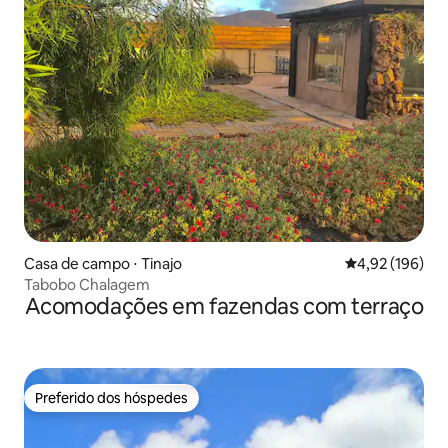
Casa de campo ⋅ Tinajo
4,92 de uma av
4,92 (196)
Tabobo Chalagem
Acomodações em fazendas com terraço
Preferido dos hóspedes
Preferido dos hóspedes