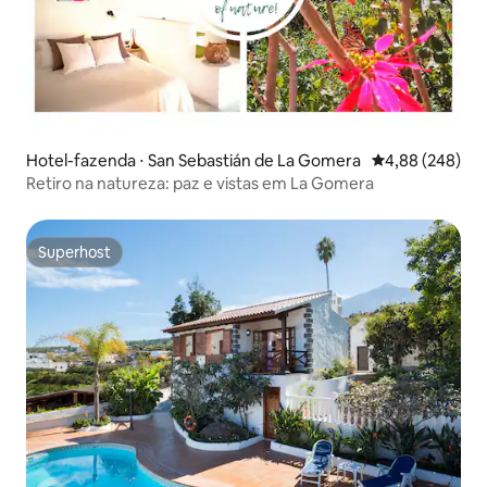
Hotel-fazenda ⋅ San Sebastián de La Gomera
4,88 de uma ava
4,88 (248)
Retiro na natureza: paz e vistas em La Gomera
Superhost
Superhost