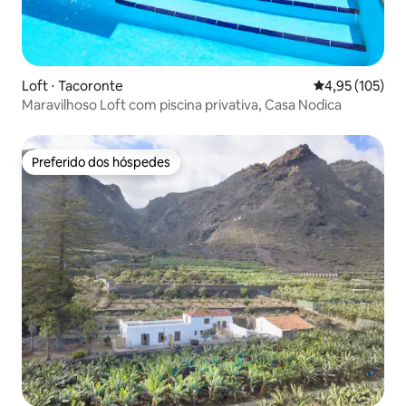
Loft ⋅ Tacoronte
4,95 de uma av
4,95 (105)
Maravilhoso Loft com piscina privativa, Casa Nodica
Preferido dos hóspedes
Preferido dos hóspedes