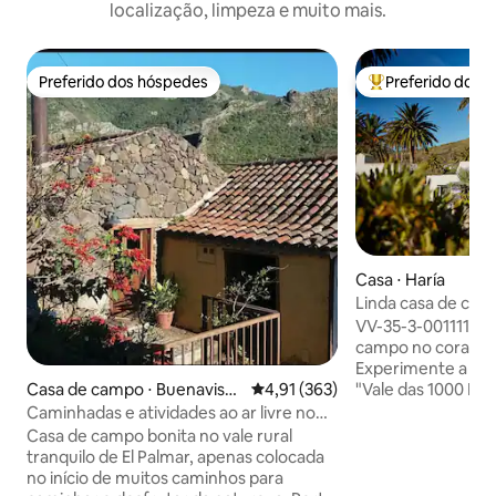
localização, limpeza e muito mais.
Preferido dos hóspedes
Preferido dos 
Preferido dos hóspedes
Entre os melhore
Casa ⋅ Haría
Linda casa de cam
aquecida!
VV-35-3-0011116 Uma bela casa de
campo no coração 
Experimente a tran
Casa de campo ⋅ Buenavista
4,91 de uma avaliação média de 
4,91 (363)
"Vale das 1000 Pal
del Norte / El Palmar
minutos a pé de 
Caminhadas e atividades ao ar livre no
artesanato, cafés 
Parque Rural de Teno
Casa de campo bonita no vale rural
Situado em um te
tranquilo de El Palmar, apenas colocada
palmeiras de 14 x 1
no início de muitos caminhos para
panorâmicas do vale. Os Dest