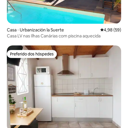
Casa ⋅ Urbanización la Suerte
4,98 de uma a
4,98 (59)
Casa LV nas Ilhas Canárias com piscina aquecida
Preferido dos hóspedes
Preferido dos hóspedes