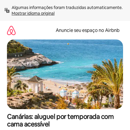
Pular
Algumas informações foram traduzidas automaticamente. 
para
Mostrar idioma original
o
conteúdo
Anuncie seu espaço no Airbnb
Canárias: aluguel por temporada com
cama acessível