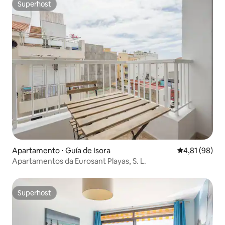
Superhost
Superhost
Apartamento ⋅ Guía de Isora
4,81 de uma a
4,81 (98)
Apartamentos da Eurosant Playas, S. L.
Superhost
Superhost