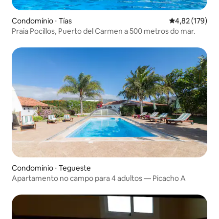
Condomínio ⋅ Tías
4,82 de uma av
4,82 (179)
Praia Pocillos, Puerto del Carmen a 500 metros do mar.
Condomínio ⋅ Tegueste
Apartamento no campo para 4 adultos — Picacho A