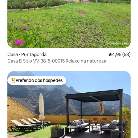
Casa ⋅ Puntagorda
4,95 de uma a
4,95 (58)
Casa El Sitio VV-38-5-00015 Relaxe na natureza
Preferido dos hóspedes
Entre os melhores preferidos dos hóspedes