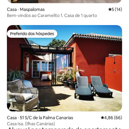
Casa ⋅ Maspalomas
5 de uma a
5 (14)
Bem-vindos ao Caramelito 1. Casa de 1 quarto
Preferido dos hóspedes
Preferido dos hóspedes
Casa ⋅ 51 S/C de la Palma Canarias
4,86 de uma av
4,86 (66)
Casa Isa. (Ilhas Canárias)