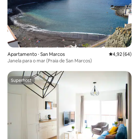
Apartamento ⋅ San Marcos
4,92 de uma a
4,92 (64)
Janela para o mar (Praia de San Marcos)
Superhost
Superhost