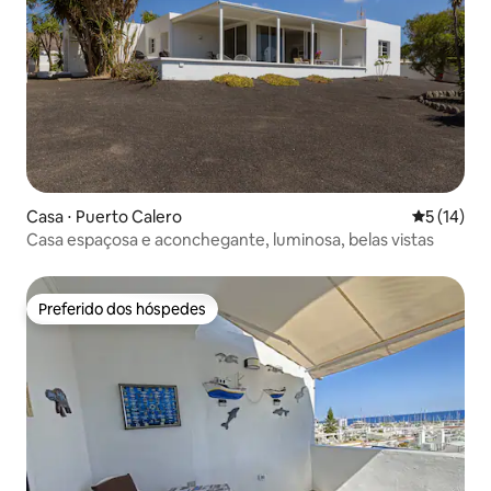
Casa ⋅ Puerto Calero
5 de uma a
5 (14)
Casa espaçosa e aconchegante, luminosa, belas vistas
Preferido dos hóspedes
Preferido dos hóspedes