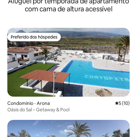
Aluguel por temporada de apartamento
com cama de altura acessível
Preferido dos hóspedes
Preferido dos hóspedes
Condomínio ⋅ Arona
5 de uma a
5 (10)
Oásis do Sal – Getaway & Pool