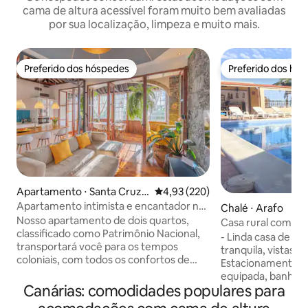
cama de altura acessível foram muito bem avaliadas
por sua localização, limpeza e muito mais.
Preferido dos hóspedes
Preferido dos hó
Preferido dos hóspedes
Preferido dos hó
Apartamento ⋅ Santa Cruz
4,93 de uma avaliação média de 
4,93 (220)
de La Palma
Apartamento intimista e encantador na
Chalé ⋅ Arafo
praia
Nosso apartamento de dois quartos,
Casa rural com pis
classificado como Patrimônio Nacional,
montanha
- Linda casa de ma
transportará você para os tempos
tranquila, vistas i
coloniais, com todos os confortos de
Estacionamento a
uma casa moderna. Localizado no
equipada, banheiro
centro da ilha, em sua capital, é o melhor
Canárias: comodidades populares para
+ duplo + duplo) e 
lugar para começar rotas diárias para
piscina: cozinha, 