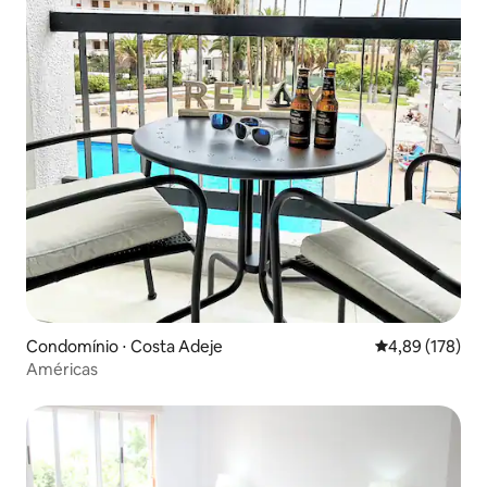
Condomínio ⋅ Costa Adeje
4,89 de uma av
4,89 (178)
Américas