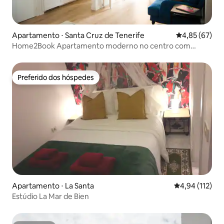
Apartamento ⋅ Santa Cruz de Tenerife
4,85 de uma a
4,85 (67)
Home2Book Apartamento moderno no centro com
terraço
Preferido dos hóspedes
Preferido dos hóspedes
Apartamento ⋅ La Santa
4,94 de uma av
4,94 (112)
Estúdio La Mar de Bien