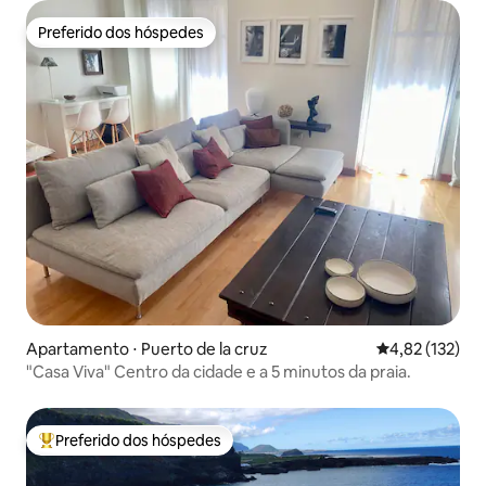
Preferido dos hóspedes
Preferido dos hóspedes
Apartamento ⋅ Puerto de la cruz
4,82 de uma av
4,82 (132)
"Casa Viva" Centro da cidade e a 5 minutos da praia.
Preferido dos hóspedes
Entre os melhores preferidos dos hóspedes