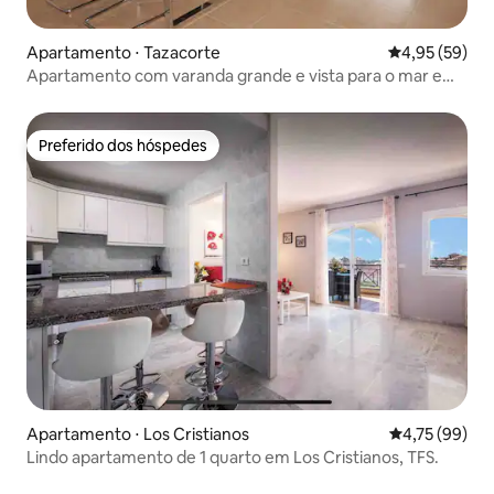
Apartamento ⋅ Tazacorte
4,95 de uma a
4,95 (59)
Apartamento com varanda grande e vista para o mar em
Benahoare
Preferido dos hóspedes
Preferido dos hóspedes
Apartamento ⋅ Los Cristianos
4,75 de uma a
4,75 (99)
Lindo apartamento de 1 quarto em Los Cristianos, TFS.