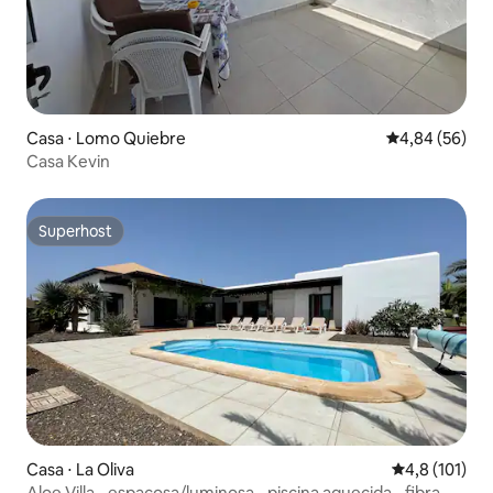
Casa ⋅ Lomo Quiebre
4,84 de uma a
4,84 (56)
Casa Kevin
Superhost
Superhost
Casa ⋅ La Oliva
4,8 de uma av
4,8 (101)
Aloe Villa - espaçosa/luminosa - piscina aquecida - fibra