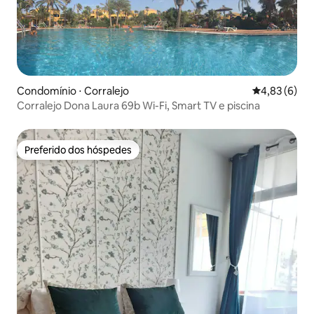
Condomínio ⋅ Corralejo
4,83 de uma 
4,83 (6)
Corralejo Dona Laura 69b Wi-Fi, Smart TV e piscina
Preferido dos hóspedes
Preferido dos hóspedes