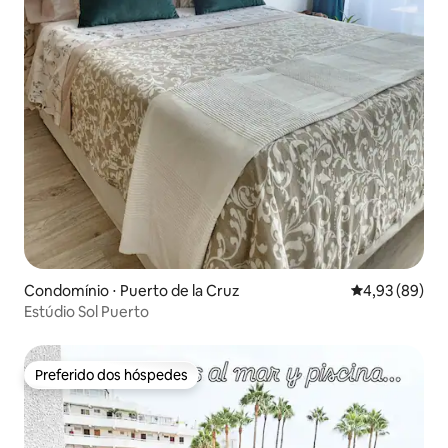
Condomínio ⋅ Puerto de la Cruz
4,93 de uma a
4,93 (89)
Estúdio Sol Puerto
Preferido dos hóspedes
Preferido dos hóspedes