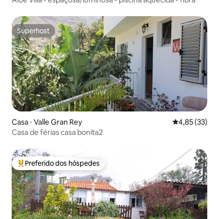
Superhost
Superhost
Casa ⋅ Valle Gran Rey
4,85 de uma a
4,85 (33)
Casa de férias casa bonita2
Preferido dos hóspedes
Entre os melhores preferidos dos hóspedes