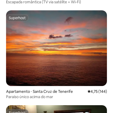
Escapada romântica (TV via satélite + Wi-Fi)
Superhost
Superhost
Apartamento ⋅ Santa Cruz de Tenerife
4,75 de uma av
4,75 (144)
Paraíso único acima do mar
Superhost