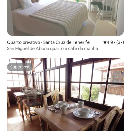
Quarto privativo ⋅ Santa Cruz de Tenerife
4,97 de uma a
4,97 (37)
San Miguel de Abona quarto e café da manhã
Superhost
Superhost