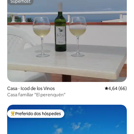
Superhost
Superhost
Casa ⋅ Icod de los Vinos
4,64 de uma av
4,64 (66)
Casa familiar "El perenquén"
Preferido dos hóspedes
Entre os melhores preferidos dos hóspedes