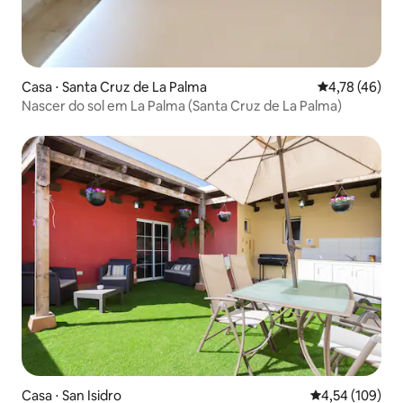
Casa ⋅ Santa Cruz de La Palma
4,78 de uma a
4,78 (46)
Nascer do sol em La Palma (Santa Cruz de La Palma)
Casa ⋅ San Isidro
4,54 de uma av
4,54 (109)