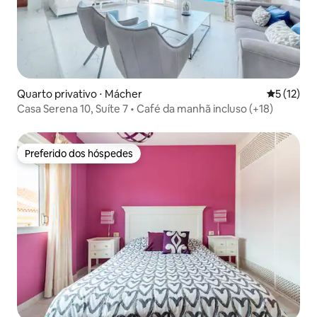
Quarto privativo ⋅ Mácher
5 de uma a
5 (12)
Casa Serena 10, Suíte 7 • Café da manhã incluso (+18)
Preferido dos hóspedes
Preferido dos hóspedes