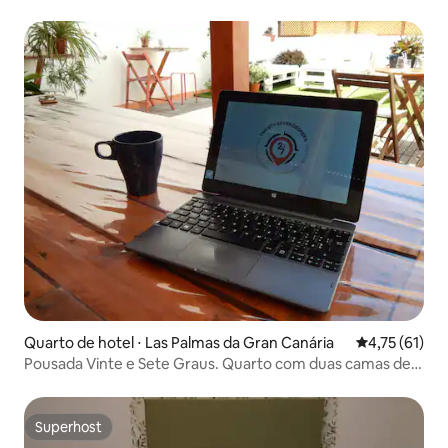
Quarto de hotel ⋅ Las Palmas da Gran Canária
4,75 de uma a
4,75 (61)
Pousada Vinte e Sete Graus. Quarto com duas camas de
solteiro
Superhost
Superhost