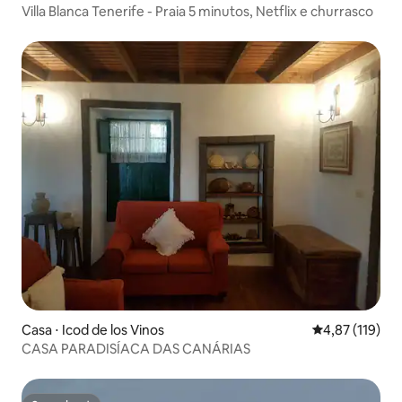
Villa Blanca Tenerife - Praia 5 minutos, Netflix e churrasco
Casa ⋅ Icod de los Vinos
4,87 de uma av
4,87 (119)
CASA PARADISÍACA DAS CANÁRIAS