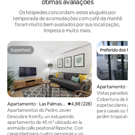
ótimas avaliações
Os hóspedes concordam: estes aluguéis por
temporada de acomodações com café da manhã
foram muito bem avaliados por sua localização,
limpeza e muito mais.
Superhost
Preferido dos hó
Superhost
Preferido dos hó
Apartamento ⋅ El 
Vistas paradisíacas
Cobertura de luxo
Apartamento ⋅ Las Palmas
4,88 de uma avaliação média de 
4,88 (228)
espetaculares para
da Gran Canária
Apartamentos do Pedro Javier
para casais ou fam
jardim tropical de
Descubre Komfy, un estupendo
dragão, localizada 
apartamento de 45 m² ubicado en la
minutos da rodovia
animada calle peatonal Ripoche. Con
minutos da praia de carro.
capacidad para cuatro personas y un