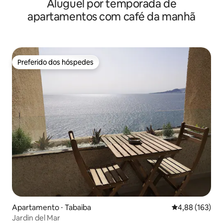
Aluguel por temporada de
apartamentos com café da manhã
Preferido dos hóspedes
Preferido dos hóspedes
Apartamento ⋅ Tabaiba
4,88 de uma av
4,88 (163)
Jardin del Mar