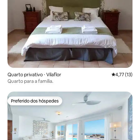
Quarto privativo ⋅ Vilaflor
4,77 de uma a
4,77 (13)
Quarto para a família.
Preferido dos hóspedes
Preferido dos hóspedes