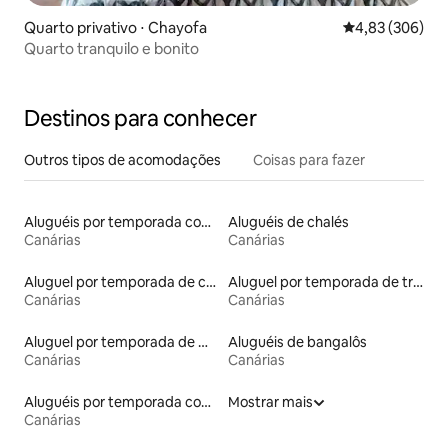
Quarto privativo ⋅ Chayofa
4,83 de uma ava
4,83 (306)
Quarto tranquilo e bonito
Destinos para conhecer
Outros tipos de acomodações
Coisas para fazer
Aluguéis por temporada com acesso à praia
Aluguéis de chalés
Canárias
Canárias
Aluguel por temporada de casas na terra
Aluguel por temporada de trailers
Canárias
Canárias
Aluguel por temporada de microcasas
Aluguéis de bangalôs
Canárias
Canárias
Aluguéis por temporada com sauna
Mostrar mais
Canárias