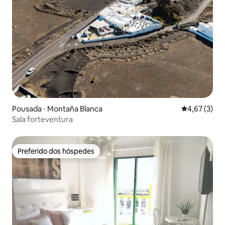
Pousada ⋅ Montaña Blanca
4,67 de uma 
4,67 (3)
Sala forteventura
Preferido dos hóspedes
Preferido dos hóspedes