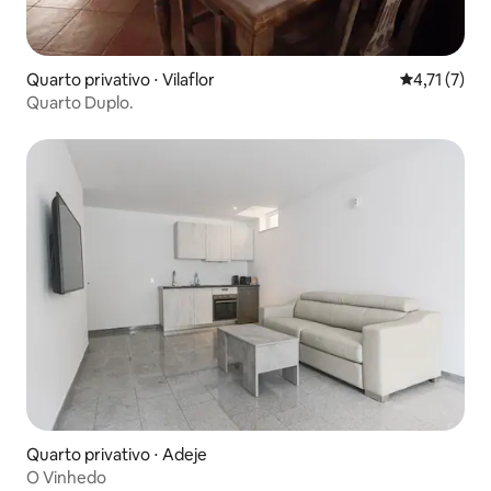
Quarto privativo ⋅ Vilaflor
4,71 de uma 
4,71 (7)
Quarto Duplo.
Quarto privativo ⋅ Adeje
O Vinhedo