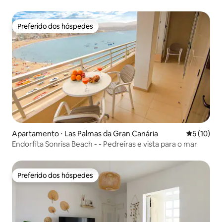
Preferido dos hóspedes
Preferido dos hóspedes
Apartamento ⋅ Las Palmas da Gran Canária
5 de uma a
5 (10)
Endorfita Sonrisa Beach - - Pedreiras e vista para o mar
Preferido dos hóspedes
Preferido dos hóspedes