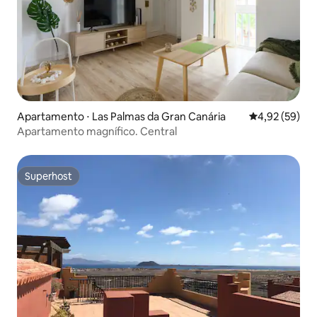
Apartamento ⋅ Las Palmas da Gran Canária
4,92 de uma a
4,92 (59)
Apartamento magnífico. Central
Superhost
Superhost