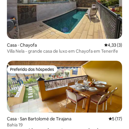
Casa ⋅ Chayofa
4,33 de uma 
4,33 (3)
Villa Nela - grande casa de luxo em Chayofa em Tenerife
Preferido dos hóspedes
Preferido dos hóspedes
Casa ⋅ San Bartolomé de Tirajana
5 de uma a
5 (17)
Bahía 19